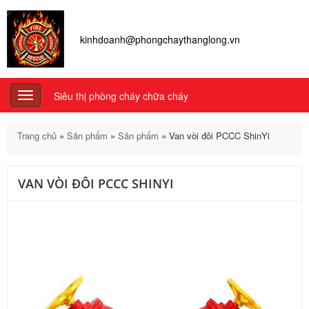
kinhdoanh@phongchaythanglong.vn
Siêu thị phòng cháy chữa cháy
Toggle
navigation
Trang chủ
»
Sản phẩm
»
Sản phẩm
»
Van vòi đôi PCCC ShinYi
VAN VÒI ĐÔI PCCC SHINYI