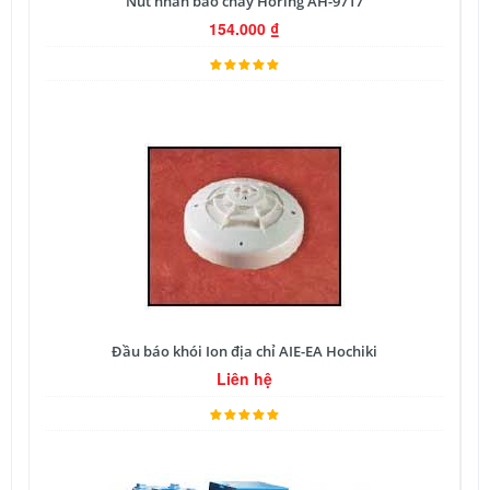
Nút nhấn báo cháy Horing AH-9717
154.000
₫
Đầu báo khói Ion địa chỉ AIE-EA Hochiki
Liên hệ