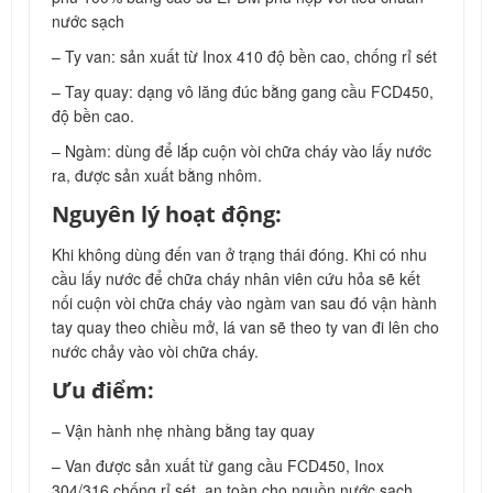
nước sạch
– Ty van: sản xuất từ Inox 410 độ bền cao, chống rỉ sét
– Tay quay: dạng vô lăng đúc bằng gang cầu FCD450,
độ bền cao.
– Ngàm: dùng để lắp cuộn vòi chữa cháy vào lấy nước
ra, được sản xuất bằng nhôm.
Nguyên lý hoạt động:
Khi không dùng đến van ở trạng thái đóng. Khi có nhu
cầu lấy nước để chữa cháy nhân viên cứu hỏa sẽ kết
nối cuộn vòi chữa cháy vào ngàm van sau đó vận hành
tay quay theo chiều mở, lá van sẽ theo ty van đi lên cho
nước chảy vào vòi chữa cháy.
Ưu điểm:
– Vận hành nhẹ nhàng bằng tay quay
– Van được sản xuất từ gang cầu FCD450, Inox
304/316 chống rỉ sét, an toàn cho nguồn nước sạch.