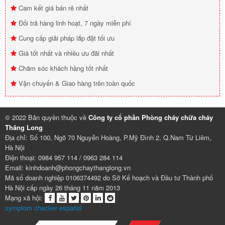
Cam kết giá bán rẻ nhất
Đổi trả hàng linh hoạt, 7 ngày miễn phí
Cung cấp giải pháp lắp đặt tối ưu
Giá tốt nhất và nhiều ưu đãi nhất
Chăm sóc khách hàng tốt nhất
Vận chuyển & Giao hàng trên toàn quốc
© 2022 Bản quyền thuộc về
Công ty cổ phần Phòng cháy chữa cháy
Thăng Long
Địa chỉ: Số 100, Ngõ 70 Nguyễn Hoàng, P.Mỹ Đình 2, Q.Nam Từ Liêm,
Hà Nội
Điện thoại: 0984 957 114 / 0963 284 114
Email: kinhdoanh@phongchaythanglong.vn
Mã số doanh nghiệp 0106374492 do Sở Kế hoạch và Đầu tư Thành phố
Hà Nội cấp ngày 26 tháng 11 năm 2013
Mạng xã hội:
symptom checker español