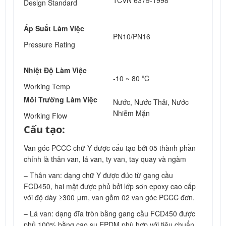
TCVN 6379-1998
Design Standard
Áp Suất Làm Việc
PN10/PN16
Pressure Rating
Nhiệt Độ Làm Việc
-10 ~ 80 ºC
Working Temp
Môi Trường Làm Việc
Nước, Nước Thải, Nước
Nhiễm Mặn
Working Flow
Cấu tạo:
Van góc PCCC chữ Y được cấu tạo bởi 05 thành phần
chính là thân van, lá van, ty van, tay quay và ngàm
– Thân van: dạng chữ Y được đúc từ gang cầu
FCD450, hai mặt được phủ bởi lớp sơn epoxy cao cấp
với độ dày ≥300 μm, van gồm 02 van góc PCCC đơn.
– Lá van: dạng đĩa tròn bằng gang cầu FCD450 được
phủ 100% bằng cao su EPDM phù hợp với tiêu chuẩn