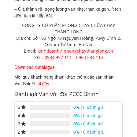
– Giá thành rẻ, trọng lượng van nhẹ, thiết kế gọn, ít tốn
diện tích khi lắp đặt.
CÔNG TY CỔ PHẦN PHÒNG CHÁY CHỮA CHÁY
THĂNG LONG
Địa chỉ: Số 100 Ngõ 70 Nguyễn Hoàng, P.Mỹ Đình 2,
Q.Nam Từ Liêm, Hà Nội
Email:
kinhdoanh@phongchaythanglong.vn
SĐT:
0984 957 114
–
0963 284 114
Download Catalogue
Mời quý khách hàng tham khảo thêm các sản phẩm
Van ShinYi
tại đây
.
Đánh giá Van vòi đôi PCCC ShinYi
5
0%
| 0 đánh giá
4
0%
| 0 đánh giá
3
0%
| 0 đánh giá
2
0%
| 0 đánh giá