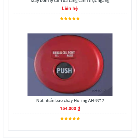
Máy bơm ly tâm đa tầng cánh trục ngang
Liên hệ
Nút nhấn báo cháy Horing AH-9717
154.000
₫