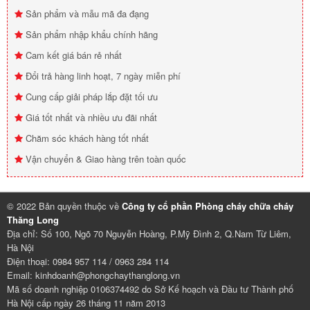
Sản phẩm và mẫu mã đa đạng
Sản phẩm nhập khẩu chính hãng
Cam kết giá bán rẻ nhất
Đổi trả hàng linh hoạt, 7 ngày miễn phí
Cung cấp giải pháp lắp đặt tối ưu
Giá tốt nhất và nhiều ưu đãi nhất
Chăm sóc khách hàng tốt nhất
Vận chuyển & Giao hàng trên toàn quốc
© 2022 Bản quyền thuộc về
Công ty cổ phần Phòng cháy chữa cháy
Thăng Long
Địa chỉ: Số 100, Ngõ 70 Nguyễn Hoàng, P.Mỹ Đình 2, Q.Nam Từ Liêm,
Hà Nội
Điện thoại: 0984 957 114 / 0963 284 114
Email: kinhdoanh@phongchaythanglong.vn
Mã số doanh nghiệp 0106374492 do Sở Kế hoạch và Đầu tư Thành phố
Hà Nội cấp ngày 26 tháng 11 năm 2013