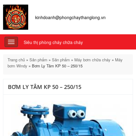
kinhdoanh@phongchaythanglong.vn
Siêu thị phòng cháy chữa cháy
Toggle
navigation
Trang chủ
»
Sản phẩm
»
Sản phẩm
»
Máy bơm chữa cháy
»
Máy
bơm Windy
»
Bơm Ly Tâm KP 50 – 250/15
BƠM LY TÂM KP 50 – 250/15