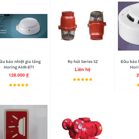
ầu báo nhiệt gia tăng
Rọ hút Series SZ
Đầu báo 
Horing AHR-871
Hori
Liên hệ
128.000
₫