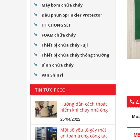
Máy bơm chữa cháy
Đầu phun Sprinkler Protector
HT CHỐNG SÉT
FOAM chữa cháy
Thiết bị chữa cháy Fuji
Thiết bị chữa cháy thông thường
Bình chữa cháy
Van ShinYi
TIN TỨC PCCC
L
Hướng dẫn cách thoát
hiểm khi cháy nhà ống
Mua
25/04/2022
Một số yếu tố gây mất
Mô
an toàn trong công tác