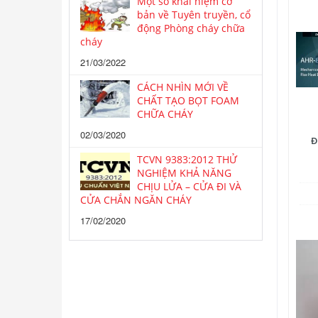
Một số khái niệm cơ
bản về Tuyên truyền, cổ
động Phòng cháy chữa
cháy
21/03/2022
CÁCH NHÌN MỚI VỀ
CHẤT TẠO BỌT FOAM
CHỮA CHÁY
02/03/2020
Đ
TCVN 9383:2012 THỬ
NGHIỆM KHẢ NĂNG
CHỊU LỬA – CỬA ĐI VÀ
CỬA CHẮN NGĂN CHÁY
17/02/2020