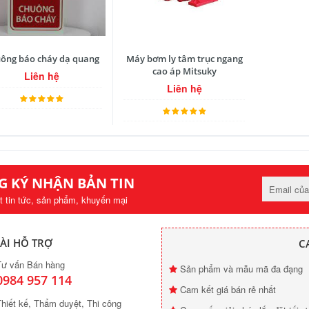
ông báo cháy dạ quang
Máy bơm ly tâm trục ngang
cao áp Mitsuky
Liên hệ
Liên hệ
G KÝ NHẬN BẢN TIN
t tin tức, sản phẩm, khuyến mại
ÀI HỖ TRỢ
C
Tư vấn Bán hàng
Sản phẩm và mẫu mã đa đạng
0984 957 114
Cam kết giá bán rẻ nhất
hiết kế, Thẩm duyệt, Thi công