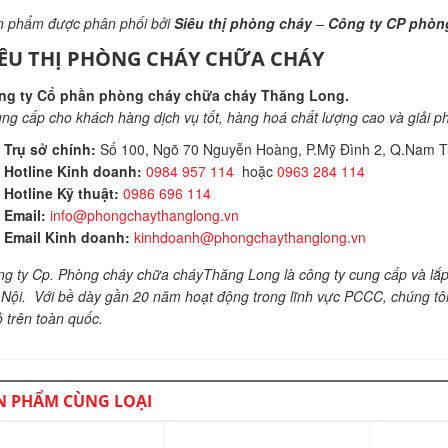
n phẩm được phân phối bởi
Siêu thị phòng cháy
–
Công ty CP phòn
IÊU THỊ PHÒNG CHÁY CHỮA CHÁY
ng ty Cổ phần phòng cháy chữa cháy Thăng Long.
ng cấp cho khách hàng dịch vụ tốt, hàng hoá chất lượng cao và giải p
Trụ sở chính:
Số 100, Ngõ 70 Nguyễn Hoàng, P.Mỹ Đình 2, Q.Nam T
Hotline Kinh doanh:
0984 957 114
hoặc
0963 284 114
Hotline Kỹ thuật:
0986 696 114
Email:
info@phongchaythanglong.vn
Email Kinh doanh:
kinhdoanh@phongchaythanglong.vn
g ty Cp. Phòng cháy chữa cháyThăng Long là công ty cung cấp và lắp đ
Nội. Với bề dày gần 20 năm hoạt động trong lĩnh vực PCCC, chúng tôi 
 trên toàn quốc.
N PHẨM CÙNG LOẠI