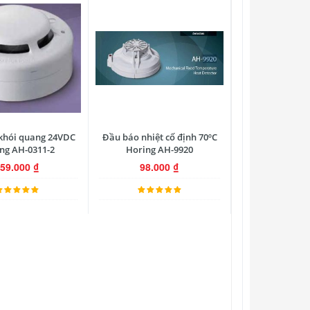
khói quang 24VDC
Đầu báo nhiệt cố định 70ºC
ng AH-0311-2
Horing AH-9920
259.000
₫
98.000
₫