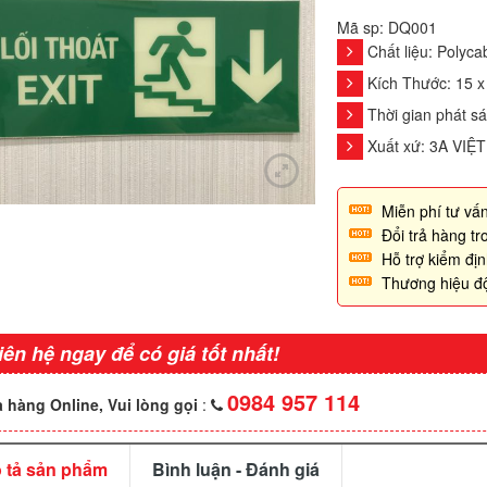
Mã sp: DQ001
Chất liệu: Polyca
Kích Thước: 15 x
Thời gian phát sá
Xuất xứ: 3A VIỆ
Miễn phí tư vấn
Đổi trả hàng t
Hỗ trợ kiểm đị
Thương hiệu đ
iên hệ ngay để có giá tốt nhất!
0984 957 114
 hàng Online, Vui lòng gọi
:
 tả sản phẩm
Bình luận - Đánh giá