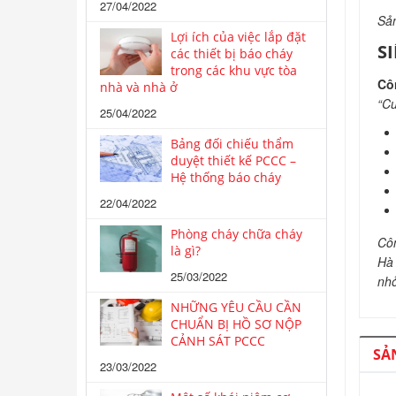
27/04/2022
Sả
Lợi ích của việc lắp đặt
S
các thiết bị báo cháy
trong các khu vực tòa
Cô
nhà và nhà ở
“Cu
25/04/2022
Bảng đối chiếu thẩm
duyệt thiết kế PCCC –
Hệ thống báo cháy
22/04/2022
Phòng cháy chữa cháy
Côn
là gì?
Hà 
25/03/2022
nhỏ
NHỮNG YÊU CẦU CẦN
CHUẨN BỊ HỒ SƠ NỘP
CẢNH SÁT PCCC
SẢ
23/03/2022