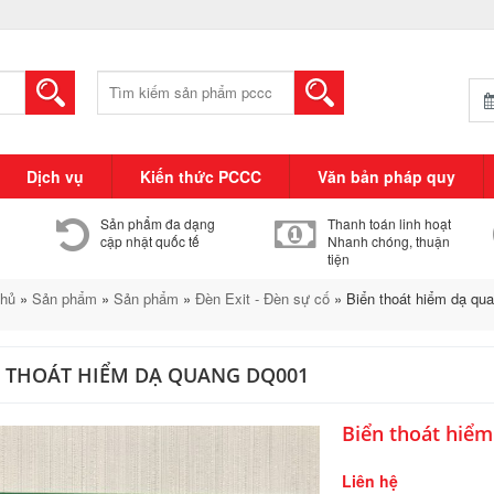
Tìm
kiếm:
Dịch vụ
Kiến thức PCCC
Văn bản pháp quy
Sản phẩm đa dạng
Thanh toán linh hoạt
cập nhật quốc tế
Nhanh chóng, thuận
tiện
chủ
»
Sản phẩm
»
Sản phẩm
»
Đèn Exit - Đèn sự cố
»
Biển thoát hiểm dạ qu
N THOÁT HIỂM DẠ QUANG DQ001
Biển thoát hiể
Liên hệ