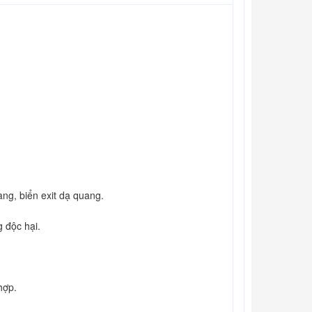
ang, biển exit dạ quang.
 độc hại.
hợp.