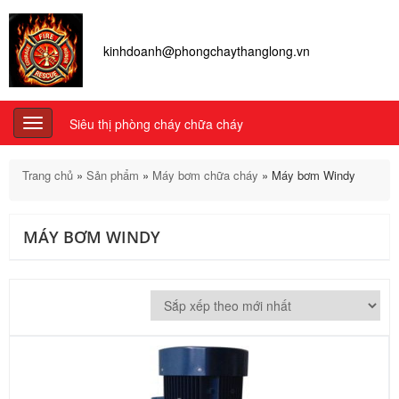
kinhdoanh@phongchaythanglong.vn
Siêu thị phòng cháy chữa cháy
Toggle
navigation
Trang chủ
»
Sản phẩm
»
Máy bơm chữa cháy
»
Máy bơm Windy
MÁY BƠM WINDY