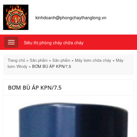
kinhdoanh@phongchaythanglong.vn
Siêu thị phòng cháy chữa cháy
Toggle
navigation
Trang chủ
»
Sản phẩm
»
Sản phẩm
»
Máy bơm chữa cháy
»
Máy
bơm Windy
»
BƠM BÙ ÁP KPN/7.5
BƠM BÙ ÁP KPN/7.5