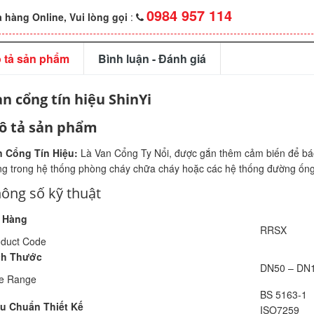
0984 957 114
 hàng Online, Vui lòng gọi
:
 tả sản phẩm
Bình luận - Đánh giá
n cổng tín hiệu ShinYi
ô tả sản phẩm
n Cổng Tín Hiệu:
Là Van Cổng Ty Nổi, được gắn thêm cảm biến để báo
g trong hệ thống phòng cháy chữa cháy hoặc các hệ thống đường ống
ông số kỹ thuật
 Hàng
RRSX
oduct Code
ch Thước
DN50 – DN
ze Range
BS 5163-1
êu Chuẩn Thiết Kế
ISO7259