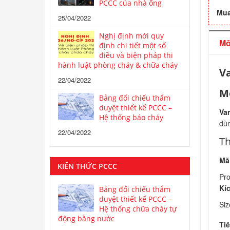
PCCC của nhà ống
Mua
25/04/2022
Nghị định mới quy
Mô
định chi tiết một số
điều và biện pháp thi
hành luật phòng cháy & chữa cháy
Va
22/04/2022
M
Bảng đối chiếu thẩm
duyệt thiết kế PCCC –
Va
Hệ thống báo cháy
dùn
22/04/2022
Th
Mã
KIẾN THỨC PCCC
Pr
Kí
Bảng đối chiếu thẩm
duyệt thiết kế PCCC –
Si
Hệ thống chữa cháy tự
động bằng nước
Ti