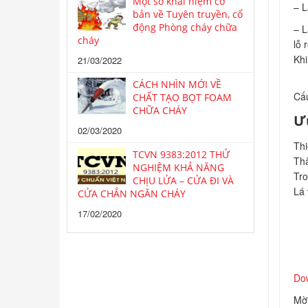
Một số khái niệm cơ
– L
bản về Tuyên truyền, cổ
động Phòng cháy chữa
– L
cháy
lỗ 
Khi
21/03/2022
CÁCH NHÌN MỚI VỀ
Cấu
CHẤT TẠO BỌT FOAM
CHỮA CHÁY
Ư
02/03/2020
Thi
TCVN 9383:2012 THỬ
Thâ
NGHIỆM KHẢ NĂNG
Tro
CHỊU LỬA – CỬA ĐI VÀ
Lá 
CỬA CHẮN NGĂN CHÁY
17/02/2020
Do
Mờ