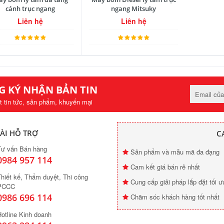
cánh trục ngang
ngang Mitsuky
Liên hệ
Liên hệ
G KÝ NHẬN BẢN TIN
t tin tức, sản phẩm, khuyến mại
ÀI HỖ TRỢ
C
Tư vấn Bán hàng
Sản phẩm và mẫu mã đa đạng
0984 957 114
Cam kết giá bán rẻ nhất
hiết kế, Thẩm duyệt, Thi công
Cung cấp giải pháp lắp đặt tối ư
PCCC
0986 696 114
Chăm sóc khách hàng tốt nhất
otline Kinh doanh