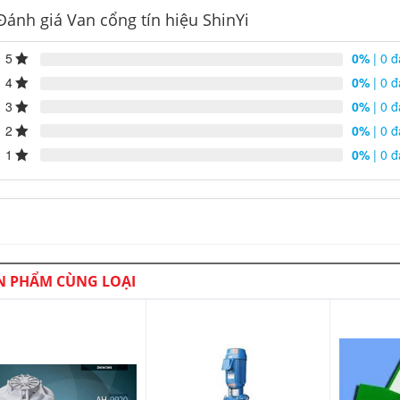
Đánh giá Van cổng tín hiệu ShinYi
5
0%
| 0 đ
4
0%
| 0 đ
3
0%
| 0 đ
2
0%
| 0 đ
1
0%
| 0 đ
N PHẨM CÙNG LOẠI