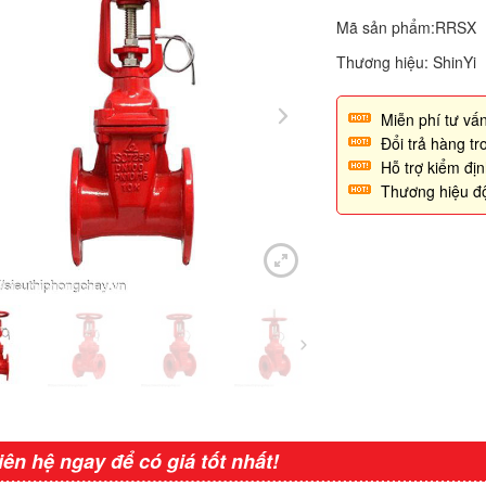
Mã sản phẩm:RRSX
Thương hiệu: ShinYi
Miễn phí tư vấn
Đổi trả hàng t
Hỗ trợ kiểm đị
Thương hiệu đ
iên hệ ngay để có giá tốt nhất!