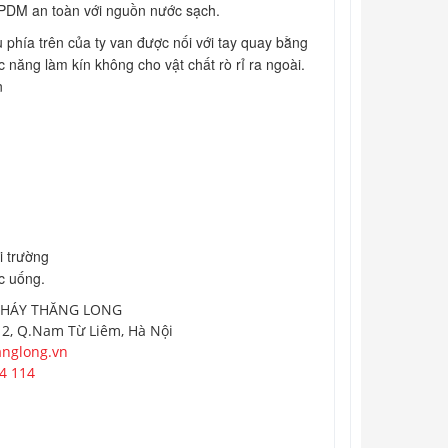
EPDM an toàn với nguồn nước sạch.
 phía trên của ty van được nối với tay quay bằng
ức năng làm kín không cho vật chất rò rỉ ra ngoài.
n
i trường
c uống.
CHÁY THĂNG LONG
 2, Q.Nam Từ Liêm, Hà Nội
nglong.vn
4 114