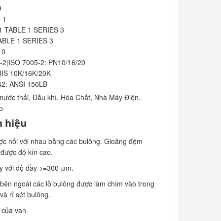
9
-1
1 TABLE 1 SERIES 3
ABLE 1 SERIES 3
10
-2|ISO 7005-2: PN10/16/20
JIS 10K/16K/20K
2: ANSI 150LB
nước thải, Dầu khí, Hóa Chất, Nhà Máy Điện,
p
n hiệu
ược nối với nhau bằng các bulông. Gioăng đệm
 được độ kín cao.
y với độ dầy >=300 μm.
 bên ngoài các lỗ bulông được làm chìm vào trong
à rỉ sét bulông.
 của van