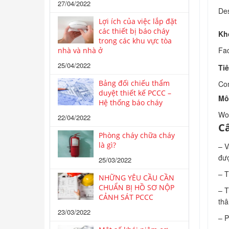
27/04/2022
Des
Lợi ích của việc lắp đặt
các thiết bị báo cháy
Kh
trong các khu vực tòa
Fac
nhà và nhà ở
25/04/2022
Ti
Bảng đối chiếu thẩm
Con
duyệt thiết kế PCCC –
Mô
Hệ thống báo cháy
Wor
22/04/2022
Cấ
Phòng cháy chữa cháy
là gì?
– V
đượ
25/03/2022
– T
NHỮNG YÊU CẦU CẦN
CHUẨN BỊ HỒ SƠ NỘP
– T
CẢNH SÁT PCCC
thâ
23/03/2022
– P