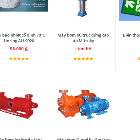
 báo nhiệt cố định 70ºC
Máy bơm bù trục đứng cao
Biển tho
Horing AH-9920
áp Mitsuky
98.000
₫
Liên hệ
y bơm ly tâm đa tầng
Máy bơm Diesel ly tâm trục