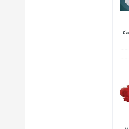
Đầu
Má