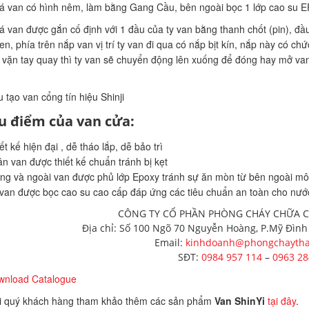
á van có hình nêm, làm bằng Gang Cầu, bên ngoài bọc 1 lớp cao su 
á van được gắn cố định với 1 đầu của ty van bằng thanh chốt (pin), đầu
ren, phía trên nắp van vị trí ty van đi qua có nắp bịt kín, nắp này có ch
 vặn tay quay thì ty van sẽ chuyển động lên xuống để đóng hay mở va
 tạo van cổng tín hiệu Shinji
u điểm của van cửa:
ết kế hiện đại , dễ tháo lắp, dễ bảo trì
n van được thiết kế chuẩn tránh bị kẹt
ng và ngoài van được phủ lớp Epoxy tránh sự ăn mòn từ bên ngoài mô
van được bọc cao su cao cấp đáp ứng các tiêu chuẩn an toàn cho nướ
CÔNG TY CỔ PHẦN PHÒNG CHÁY CHỮA 
Địa chỉ: Số 100 Ngõ 70 Nguyễn Hoàng, P.Mỹ Đình
Email:
kinhdoanh@phongchaytha
SĐT:
0984 957 114
–
0963 28
wnload Catalogue
i quý khách hàng tham khảo thêm các sản phẩm
Van ShinYi
tại đây
.