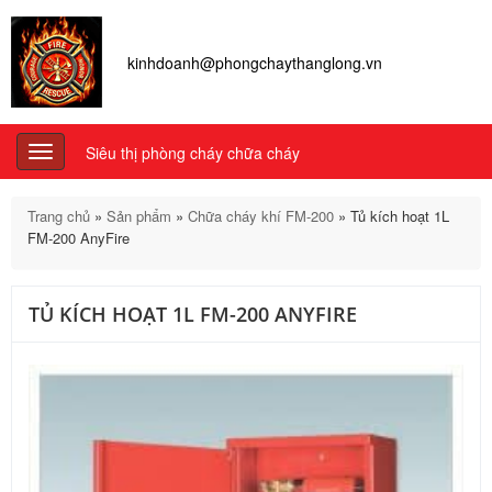
kinhdoanh@phongchaythanglong.vn
Siêu thị phòng cháy chữa cháy
Toggle
navigation
Trang chủ
»
Sản phẩm
»
Chữa cháy khí FM-200
»
Tủ kích hoạt 1L
FM-200 AnyFire
TỦ KÍCH HOẠT 1L FM-200 ANYFIRE