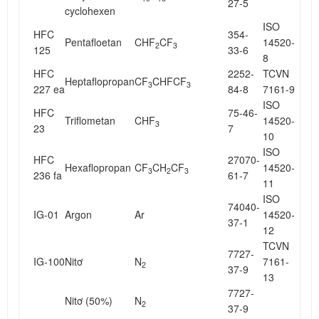
27-5
cyclohexen
ISO
HFC
354-
Pentafloetan
CHF
CF
14520-
2
3
125
33-6
8
HFC
2252-
TCVN
Heptaflopropan
CF
CHFCF
3
3
227 ea
84-8
7161-9
ISO
HFC
75-46-
Triflometan
CHF
14520-
3
23
7
10
ISO
HFC
27070-
Hexaflopropan
CF
CH
CF
14520-
3
2
3
236 fa
61-7
11
ISO
74040-
IG-01
Argon
Ar
14520-
37-1
12
TCVN
7727-
IG-100
Nitơ
N
7161-
2
37-9
13
7727-
Nitơ (50%)
N
2
37-9