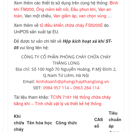
Xem thêm các thiết bị sử dụng trên cùng hệ thống:
Bình
khí FM200
,
Ống mềm kết nối
,
Đầu phun khí
,
Van an
toàn
, Van một chiều,
Van giảm áp
,
van chọn vùng
…
Xem thêm về
tủ điều khiển chữa cháy FS5200E
do
UniPOS sản xuất tại EU.
Để được tư vấn chi tiết về
Hộp kích hoạt xả khí ST-
05
vui lòng liên hệ:
CÔNG TY CỔ PHẦN PHÒNG CHÁY CHỮA CHÁY
THĂNG LONG
Địa chỉ: Số 100 Ngõ 70 Nguyễn Hoàng, P.Mỹ Đình 2,
Q.Nam Từ Liêm, Hà Nội
Email:
kinhdoanh@phongchaythanglong.vn
SĐT:
0984 957 114
–
0963 284 114
Tài liệu tham khảo:
TCVN 7161 Hệ thống chữa cháy
bằng khí – Tính chất vật lý và thiết kế hệ thống
Tiêu
Khí
CAS
chuẩn
chữa
Tên hóa học
Công thức
số
áp
cháy