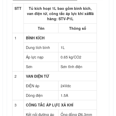
STT
Tủ kích hoạt 1L bao gồm bình kích,
van điện tử, công tắc áp lực khí xả
Mã
hàng: STV-P1L
Tên
Thông số
1
BÌNH KÍCH
Dung tích bình
1L
Áp lực nạp
0.65 kg/CO2
Sơn
Sơn tĩnh điện
2
VAN ĐIỆN TỪ
ĐiỆN áp
24Vdc
Dòng điện
1.5A
3
CÔNG TẮC ÁP LỰC XẢ KHÍ
Kết nối đường áp
Ống đồng Ø6.3mm