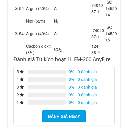
ISO
74040-
IG-55
Argon (50%)
Ar
14520-
37-1
14
Nitơ (52%)
N
2
ISO
74040-
IG-541
Argon (40%)
Ar
14520-
37-1
15
Cacbon dioxit
124-
CO
2
(8%)
38-9
Đánh giá Tủ kích hoạt 1L FM-200 AnyFire
5
0%
| 0 đánh giá
4
0%
| 0 đánh giá
3
0%
| 0 đánh giá
2
0%
| 0 đánh giá
1
0%
| 0 đánh giá
ĐÁNH GIÁ NGAY