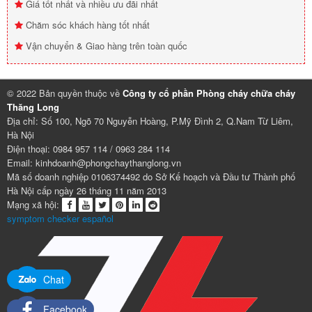
Giá tốt nhất và nhiều ưu đãi nhất
Chăm sóc khách hàng tốt nhất
Vận chuyển & Giao hàng trên toàn quốc
© 2022 Bản quyền thuộc về
Công ty cổ phần Phòng cháy chữa cháy
Thăng Long
Địa chỉ: Số 100, Ngõ 70 Nguyễn Hoàng, P.Mỹ Đình 2, Q.Nam Từ Liêm,
Hà Nội
Điện thoại: 0984 957 114 / 0963 284 114
Email: kinhdoanh@phongchaythanglong.vn
Mã số doanh nghiệp 0106374492 do Sở Kế hoạch và Đầu tư Thành phố
Hà Nội cấp ngày 26 tháng 11 năm 2013
Mạng xã hội:
symptom checker español
Chat
Facebook