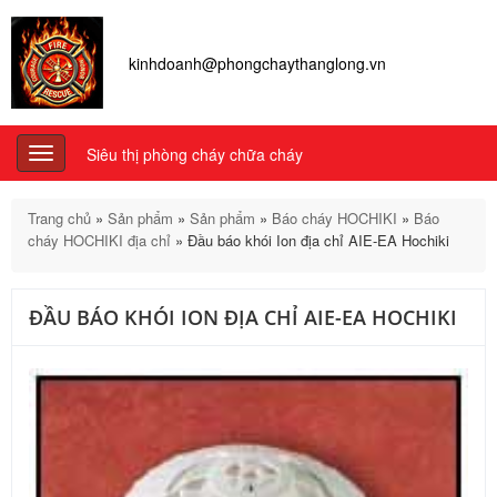
kinhdoanh@phongchaythanglong.vn
Siêu thị phòng cháy chữa cháy
Toggle
navigation
Trang chủ
»
Sản phẩm
»
Sản phẩm
»
Báo cháy HOCHIKI
»
Báo
cháy HOCHIKI địa chỉ
»
Đầu báo khói Ion địa chỉ AIE-EA Hochiki
ĐẦU BÁO KHÓI ION ĐỊA CHỈ AIE-EA HOCHIKI