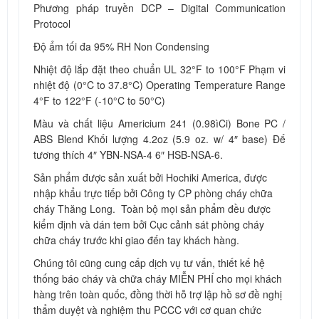
Phương pháp truyền DCP – Digital Communication
Protocol
Độ ẩm tối đa 95% RH Non Condensing
Nhiệt độ lắp đặt theo chuẩn UL 32°F to 100°F Phạm vi
nhiệt độ (0°C to 37.8°C) Operating Temperature Range
4°F to 122°F (-10°C to 50°C)
Màu và chất liệu Americium 241 (0.98ìCi) Bone PC /
ABS Blend Khối lượng 4.2oz (5.9 oz. w/ 4″ base) Đế
tương thích 4″ YBN-NSA-4 6″ HSB-NSA-6.
Sản phẩm được sản xuất bởi Hochiki America, được
nhập khẩu trực tiếp bởi Công ty CP phòng cháy chữa
cháy Thăng Long. Toàn bộ mọi sản phẩm đều được
kiểm định và dán tem bởi Cục cảnh sát phòng cháy
chữa cháy trước khi giao đến tay khách hàng.
Chúng tôi cũng cung cấp dịch vụ tư vấn, thiết kế hệ
thống báo cháy và chữa cháy MIỄN PHÍ cho mọi khách
hàng trên toàn quốc, đồng thời hỗ trợ lập hồ sơ đề nghị
thẩm duyệt và nghiệm thu PCCC với cơ quan chức