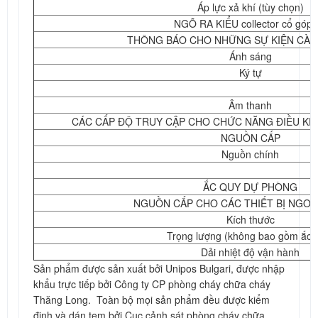
Áp lực xả khí (tùy chọn)
NGÕ RA KIỂU collector cổ góp 
THÔNG BÁO CHO NHỮNG SỰ KIỆN CÀI
Ánh sáng
Ký tự
Âm thanh
CÁC CẤP ĐỘ TRUY CẬP CHO CHỨC NĂNG ĐIỀU KHIỂN
NGUỒN CẤP
Nguồn chính
ẮC QUY DỰ PHÒNG
NGUỒN CẤP CHO CÁC THIẾT BỊ NGOẠI 
Kích thước
Trọng lượng (không bao gồm ắc 
Dải nhiệt độ vận hành
Sản phẩm được sản xuất bởi Unipos Bulgari, được nhập
khẩu trực tiếp bởi Công ty CP phòng cháy chữa cháy
Thăng Long. Toàn bộ mọi sản phẩm đều được kiểm
định và dán tem bởi Cục cảnh sát phòng cháy chữa