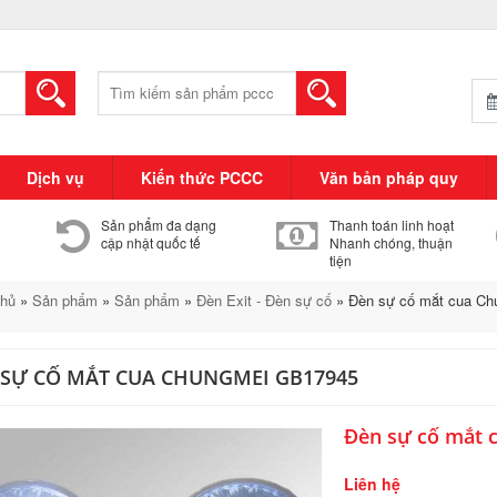
Tìm
kiếm:
Dịch vụ
Kiến thức PCCC
Văn bản pháp quy
Sản phẩm đa dạng
Thanh toán linh hoạt
cập nhật quốc tế
Nhanh chóng, thuận
tiện
chủ
»
Sản phẩm
»
Sản phẩm
»
Đèn Exit - Đèn sự cố
»
Đèn sự cố mắt cua C
 SỰ CỐ MẮT CUA CHUNGMEI GB17945
Đèn sự cố mắt 
Liên hệ