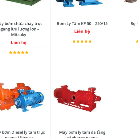
y bơm chữa cháy trục
Bơm Ly Tâm KP 50 – 250/15
Rọ 
ngang lưu lượng lớn –
Liên hệ
Mitsuky
Liên hệ
 bơm Diesel ly tâm trục
Máy bơm ly tâm đa tầng
ngang Mitsuky
cánh trục ngang