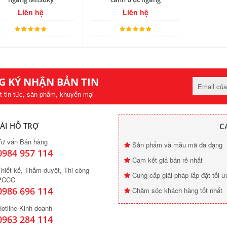
Liên hệ
Liên hệ
G KÝ NHẬN BẢN TIN
t tin tức, sản phẩm, khuyến mại
ÀI HỖ TRỢ
C
Tư vấn Bán hàng
Sản phẩm và mẫu mã đa đạng
0984 957 114
Cam kết giá bán rẻ nhất
hiết kế, Thẩm duyệt, Thi công
Cung cấp giải pháp lắp đặt tối ư
PCCC
0986 696 114
Chăm sóc khách hàng tốt nhất
otline Kinh doanh
0963 284 114