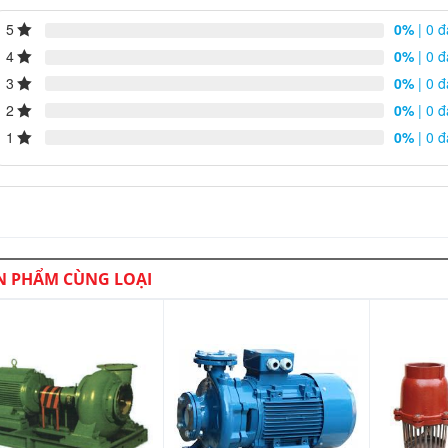
5
0%
| 0 đ
4
0%
| 0 đ
3
0%
| 0 đ
2
0%
| 0 đ
1
0%
| 0 đ
N PHẨM CÙNG LOẠI