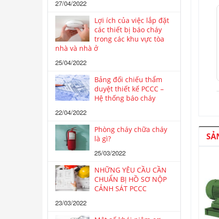
27/04/2022
Lợi ích của việc lắp đặt
các thiết bị báo cháy
trong các khu vực tòa
nhà và nhà ở
25/04/2022
Bảng đối chiếu thẩm
duyệt thiết kế PCCC –
Hệ thống báo cháy
22/04/2022
Phòng cháy chữa cháy
SẢ
là gì?
25/03/2022
NHỮNG YÊU CẦU CẦN
CHUẨN BỊ HỒ SƠ NỘP
CẢNH SÁT PCCC
23/03/2022