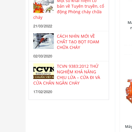
Một số khái niệm cơ
bản về Tuyên truyền, cổ
động Phòng cháy chữa
cháy
Má
21/03/2022
CÁCH NHÌN MỚI VỀ
CHẤT TẠO BỌT FOAM
CHỮA CHÁY
02/03/2020
TCVN 9383:2012 THỬ
NGHIỆM KHẢ NĂNG
CHỊU LỬA – CỬA ĐI VÀ
CỬA CHẮN NGĂN CHÁY
17/02/2020
Máy