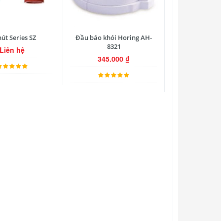
hút Series SZ
Đầu báo khói Horing AH-
8321
Liên hệ
345.000
₫