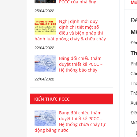
PCCC của nhà ống
Mô
25/04/2022
Đè
Nghị định mới quy
định chi tiết một số
Mô
điều và biện pháp thi
hành luật phòng cháy & chữa cháy
Đè
22/04/2022
Th
Bảng đối chiếu thẩm
Phâ
duyệt thiết kế PCCC –
Hệ thống báo cháy
Côn
22/04/2022
Thờ
Thờ
KIẾN THỨC PCCC
Xuấ
Điệ
Bảng đối chiếu thẩm
duyệt thiết kế PCCC –
Mời
Hệ thống chữa cháy tự
động bằng nước