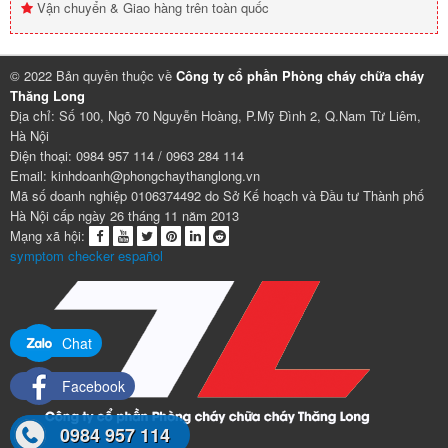
Vận chuyển & Giao hàng trên toàn quốc
© 2022 Bản quyền thuộc về
Công ty cổ phần Phòng cháy chữa cháy
Thăng Long
Địa chỉ: Số 100, Ngõ 70 Nguyễn Hoàng, P.Mỹ Đình 2, Q.Nam Từ Liêm,
Hà Nội
Điện thoại: 0984 957 114 / 0963 284 114
Email: kinhdoanh@phongchaythanglong.vn
Mã số doanh nghiệp 0106374492 do Sở Kế hoạch và Đầu tư Thành phố
Hà Nội cấp ngày 26 tháng 11 năm 2013
Mạng xã hội:
symptom checker español
Chat
Facebook
0984 957 114