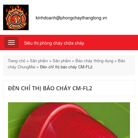
kinhdoanh@phongchaythanglong.vn
Siêu thị phòng cháy chữa cháy
Toggle
navigation
Trang chủ
»
Sản phẩm
»
Sản phẩm
»
Báo cháy thông dụng
»
Báo
cháy ChungMei
»
Đèn chỉ thị báo cháy CM-FL2
ĐÈN CHỈ THỊ BÁO CHÁY CM-FL2