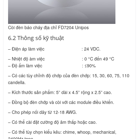
Còi đèn báo cháy địa chỉ FD7204 Unipos
6.2 Thông số kỹ thuật
– Điện áp làm việc : 24 VDC.
– Nhiệt độ àm việc : 0 °C đến 49 °C
– Độ ẩm làm việc : ≤90%
– Có các tùy chỉnh độ chớp của đèn chớp: 15, 30, 60, 75, 110
candella.
– Kích thước sản phẩm: 5” dài x 4.5” rộng x 2.5” cao.
– Đồng bộ đèn chớp và còi với các module điều khiển.
– Cho phép nối dây từ 12-18 AWG.
– Có thể cài đặt cường độ âm thấp hoặc cao.
– Có thể tùy chọn kiểu kêu: chime, whoop, mechanical,
2400Hz tone.