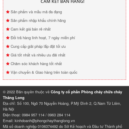
© 2022 Bản quyền thuộc về
Công ty cổ phần Phòng cháy chữa cháy
Thăng Long
Địa chỉ: Số 100, Ngõ 70 Nguyễn Hoàng, P.Mỹ Đình 2, Q.Nam Từ Liêm,
Hà Nội
Điện thoại: 0984 957 114 / 0963 284 114
Email: kinhdoanh@phongchaythanglong.vn
Mã số doanh nghiệp 0106374492 do Sở Kế hoạch và Đầu tư Thành phố
Hà Nội cấp ngày 26 tháng 11 năm 2013
Mạng xã hội:
symptom checker español