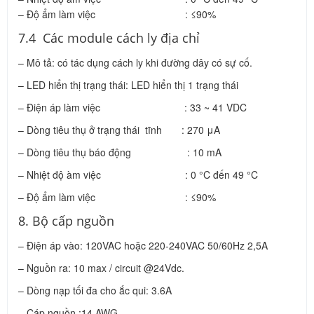
– Độ ẩm làm việc : ≤90%
8. Bộ cấp nguồn
– Điện áp vào: 120VAC hoặc 220-240VAC 50/60Hz 2,5A
– Nguồn ra: 10 max / circuit @24Vdc.
– Dòng nạp tối đa cho ắc qui: 3.6A
– Cáp nguồn :14 AWG
Để được tư vấn chi tiết về kỹ thuật và báo giá mới nhất,
vui lòng liên hệ: 0963.284.114 (Mr. Phùng – PCCC Thăng
Long)
Bài viết liên quan:
DỰ THẢO LẦN 1: TCVN XXXX:2020 – MẶT NẠ PHÒNG
ĐỘC CÁCH LY – MẶT TRÙM TOÀN KHUÔN MẶT – YÊU
CẦU KỸ THUẬT, PHƯƠNG PHÁP KIỂM TRA, PHƯƠNG
PHÁP THỬ
CÁCH NHÌN MỚI VỀ CHẤT TẠO BỌT FOAM CHỮA CHÁY