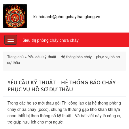
kinhdoanh@phongchaythanglong.vn
Siêu thị phòng cháy chữa cháy
Toggle
navigation
Trang chủ
»
Yêu cầu kỹ thuật – Hệ thống báo cháy – phục vụ hồ sơ
dự thầu
YÊU CẦU KỸ THUẬT – HỆ THỐNG BÁO CHÁY –
PHỤC VỤ HỒ SƠ DỰ THẦU
Trong các hồ sơ mời thầu gói Thi công lắp đặt hệ thống phòng
cháy chữa cháy (pccc), chúng ta thường gặp khó khăn khi lựa
chọn thiết bị theo thông số kỹ thuật. Và bài viết này là công cụ
trợ giúp hữu ích cho mọi người.