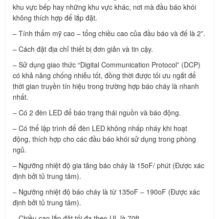
khu vực bếp hay những khu vực khác, nơi mà đầu báo khói
không thích hợp để lắp đặt.
– Tính thẩm mỹ cao – tổng chiều cao của đầu báo và đế là 2”.
– Cách đặt địa chỉ thiết bị đơn giản và tin cậy.
– Sử dụng giao thức “Digital Communication Protocol” (DCP)
có khả năng chống nhiễu tốt, đồng thời được tối ưu ngắt để
thời gian truyền tín hiệu trong trường hợp báo cháy là nhanh
nhất.
– Có 2 đèn LED để báo trạng thái nguồn và báo động.
– Có thể lập trình để đèn LED không nhấp nháy khi hoạt
động, thích hợp cho các đầu báo khói sử dụng trong phòng
ngủ.
– Ngưỡng nhiệt độ gia tăng báo cháy là 15oF/ phút (Được xác
định bởi tủ trung tâm).
– Ngưỡng nhiệt độ báo cháy là từ 135oF – 190oF (Được xác
định bởi tủ trung tâm).
– Chiều cao lắp đặt tối đa theo UL là 70ft.