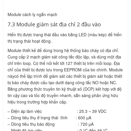
bị báo cháy được cấu tạo dưới dạng công tắc NO hoặc NC.
Bằng phương thức truyền tin kỹ thuật số (DCP) kết hợp với độ
tin cậy cao và tốc độ truyền nhanh, sẵn sàng phản ứng hữu
hiệu trong trường hợp khẩn cấp.
– Điện áp làm việc : 25.3 ~ 39 VDC
– Dòng tiêu thụ ở trạng thái tĩnh : 600 µA
– Dòng tiêu thụ báo động : 720 µA
– Nhiệt độ àm việc : 0 °C đến 49 °C
– Độ ẩm làm việc : ≤90%
7.4 Các module cách ly địa chỉ
– Mô tả: có tác dụng cách ly khi đường dây có sự cố.
– LED hiển thị trạng thái: LED hiển thị 1 trạng thái
– Điện áp làm việc : 33 ~ 41 VDC
– Dòng tiêu thụ ở trạng thái tĩnh : 270 μA
– Dòng tiêu thụ báo động : 10 mA
– Nhiệt độ àm việc : 0 °C đến 49 °C