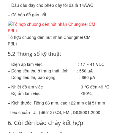
– Đầu đấu dây cho phép dây tối đa là 14AWG
– Có hộp để gắn nổi
Tổ hợp chuông đèn nút nhấn Chungmei CM-
PBL1
5.2 Thông số kỹ thuật
– Điện áp làm việc : 17 ~ 41 VDC
– Dòng tiêu thụ ở trạng thái tĩnh : 550 µA
– Dòng tiêu thụ báo động : 660 µA
– Nhiệt độ àm việc : 0 °C đến 49 °C
– Độ ẩm làm việc : ≤90%
– Kích thước Rộng 86 mm, cao 122 mm dài 51 mm
-Tiêu chuẩn UL (S6512) CS, FM , ISO9001:2000
6. Còi đèn báo cháy kết hợp