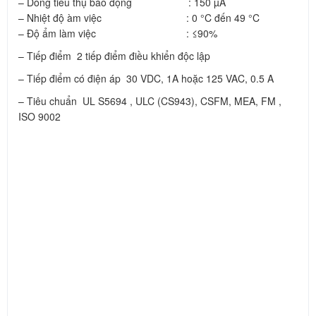
– Dòng tiêu thụ báo động : 150 µA
– Nhiệt độ àm việc : 0 °C đến 49 °C
– Độ ẩm làm việc : ≤90%
– Tiếp điểm 2 tiếp điểm điều khiển độc lập
– Tiếp điểm có điện áp 30 VDC, 1A hoặc 125 VAC, 0.5 A
– Tiêu chuẩn UL S5694 , ULC (CS943), CSFM, MEA, FM ,
ISO 9002
Module cách ly ngắn mạch
7.3 Module giám sát địa chỉ 2 đầu vào
Hiển thị được trang thái đầu vào bằng LED (màu kép) để hiển
thị trạng thái hoạt động.
Module thiết kế để dùng trong hệ thống báo cháy có địa chỉ.
Cung cấp 2 mạch giám sát công tắc độc lập, và dùng một địa
chỉ trên loop. Có thể nối kết tới 127 thiết bị trên mỗi loop. Địa
chỉ của thiết bị được lưu trong EEPROM của bo chính. Module
nàycó thể lập trình để giám sát các thiết bị giám sát hoặc thiết