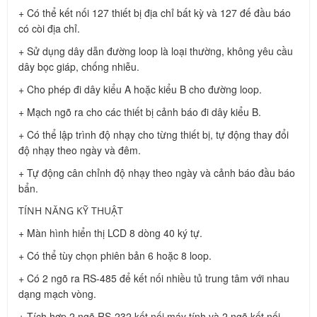
+ Có thể kết nối 127 thiết bị địa chỉ bất kỳ và 127 đế đầu báo
có còi địa chỉ.
+ Sử dụng dây dẫn đường loop là loại thường, không yêu cầu
dây bọc giáp, chống nhiễu.
+ Cho phép đi dây kiểu A hoặc kiểu B cho đường loop.
+ Mạch ngõ ra cho các thiết bị cảnh báo đi dây kiểu B.
+ Có thể lập trình độ nhạy cho từng thiết bị, tự động thay đổi
độ nhạy theo ngày và đêm.
+ Tự động cân chỉnh độ nhạy theo ngày và cảnh báo đầu báo
bẩn.
TÍNH NĂNG KỸ THUẬT
+ Màn hình hiển thị LCD 8 dòng 40 ký tự.
+ Có thể tùy chọn phiên bản 6 hoặc 8 loop.
+ Có 2 ngõ ra RS-485 để kết nối nhiều tủ trung tâm với nhau
dạng mạch vòng.
+ Tích hợp 2 ngõ RS-232 kết nối máy tính và 2 ngõ kết nối