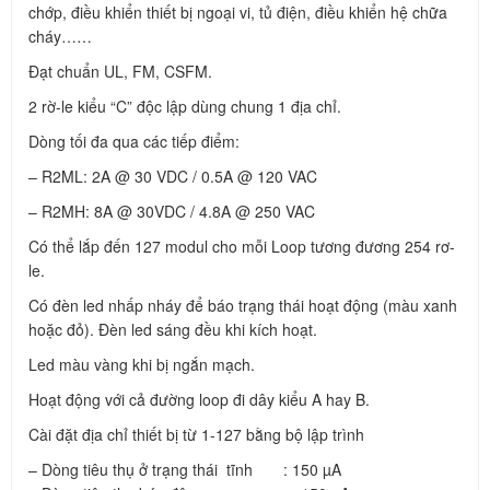
chớp, điều khiển thiết bị ngoại vi, tủ điện, điều khiển hệ chữa
cháy……
Đạt chuẩn UL, FM, CSFM.
2 rờ-le kiểu “C” độc lập dùng chung 1 địa chỉ.
Dòng tối đa qua các tiếp điểm:
– R2ML: 2A @ 30 VDC / 0.5A @ 120 VAC
– R2MH: 8A @ 30VDC / 4.8A @ 250 VAC
Có thể lắp đến 127 modul cho mỗi Loop tương đương 254 rơ-
le.
Có đèn led nhấp nháy để báo trạng thái hoạt động (màu xanh
hoặc đỏ). Đèn led sáng đều khi kích hoạt.
Led màu vàng khi bị ngắn mạch.
Hoạt động với cả đường loop đi dây kiểu A hay B.
Cài đặt địa chỉ thiết bị từ 1-127 bằng bộ lập trình
– Dòng tiêu thụ ở trạng thái tĩnh : 150 µA