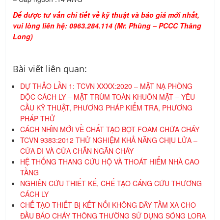
TCVN 9383:2012 THỬ NGHIỆM KHẢ NĂNG CHỊU LỬA –
CỬA ĐI VÀ CỬA CHẮN NGĂN CHÁY
HỆ THỐNG THANG CỨU HỘ VÀ THOÁT HIỂM NHÀ CAO
TẦNG
NGHIÊN CỨU THIẾT KẾ, CHẾ TẠO CÁNG CỨU THƯƠNG
CÁCH LY
CHẾ TẠO THIẾT BỊ KẾT NỐI KHÔNG DÂY TẦM XA CHO
ĐẦU BÁO CHÁY THÔNG THƯỜNG SỬ DỤNG SÓNG LORA
HỖ TRỢ KHÁCH HÀNG
Chính sách bán hàng và quy định chung
Chính sách vệ thông tin của người tiêu dùng
Chính sách vận chuyển
Chính sách bảo hành và bảo trì
TỔNG ĐÀI HỖ TRỢ
Tư vấn Bán hàng