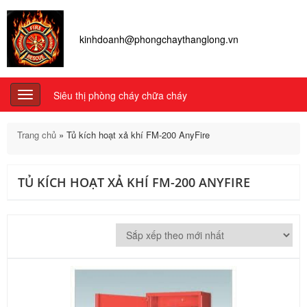
kinhdoanh@phongchaythanglong.vn
Siêu thị phòng cháy chữa cháy
Toggle
navigation
Trang chủ
»
Tủ kích hoạt xả khí FM-200 AnyFire
TỦ KÍCH HOẠT XẢ KHÍ FM-200 ANYFIRE