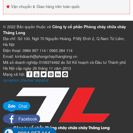
Vận chuyển & Giao hàng trên toàn quốc
© 2022 Bản quyền thuộc về
Công ty cổ phần Phòng cháy chữa cháy
Thăng Long
Địa chỉ: Số 100, Ngõ 70 Nguyễn Hoàng, P.Mỹ Đình 2, Q.Nam Từ Liêm,
Hà Nội
Điện thoại: 0984 957 114 / 0963 284 114
Email: kinhdoanh@phongchaythanglong.vn
Mã số doanh nghiệp 0106374492 do Sở Kế hoạch và Đầu tư Thành phố
Hà Nội cấp ngày 26 tháng 11 năm 2013
Mạng xã hội:
symptom checker español
Chat
Facebook