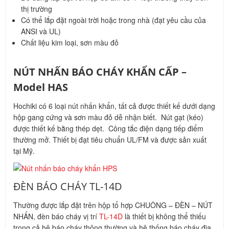
thị trường
Có thể lắp đặt ngoài trời hoặc trong nhà (đạt yêu cầu của
ANSI và UL)
Chất liệu kim loại, sơn màu đỏ
NÚT NHẤN BÁO CHÁY KHẨN CẤP –
Model HAS
Hochiki có 6 loại nút nhấn khẩn, tất cả được thiết kế dưới dạng
hộp gang cứng và sơn màu đỏ dễ nhận biết. Nút gạt (kéo)
được thiết kế bằng thép dẹt. Công tắc điện dạng tiếp điểm
thường mở. Thiết bị đạt tiêu chuẩn UL/FM và được sản xuất
tại Mỹ.
ĐÈN BÁO CHÁY TL-14D
Thường được lắp đặt trên hộp tổ hợp CHUÔNG – ĐÈN – NÚT
NHẤN, đèn báo cháy vị trí
TL-14D
là thiết bị không thể thiếu
trong cả hệ báo cháy thông thường và hệ thống báo cháy địa