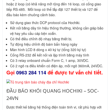
hoặc 2 loop (có khả năng mở rộng đến 16 loop, có cổng giao
tiếp RS-485. Mỗi loop có thể lắp đặt 127 thiết bị và 127 đế
đầu báo kèm chuông cảnh báo.
Sử dụng giao thức DCP protocol của Hochiki.
Kết nối bằng dây tín hiệu thông thường, không cần giáp bảo
vệ hay yêu cầu cáp bện xoắn.
Có thể điều chỉnh độ nhạy bằng thiết bị.
Tự động hiệu chỉnh độ bám bẩn hàng ngày
Màn hình LCD 8 dòng x 40 ký tự (tổng 320 ký tự)
Cổng RS-232 để kết nối và lập trình bằng máy tính
Có 3 relay onboard chuẩn Form C, 1 amp, 30VDC.
Có 2 ngõ ra điều khiển có điện áp, mỗi ngõ 360mA, 24VDC.
Gọi
0963 284 114
để được tư vấn chi tiết.
ĐẦU BÁO KHÓI QUANG HOCHIKI – SOC-
24VN
Được thiết kế bằng hệ thống điện toán tinh vi, rất phù hợp với