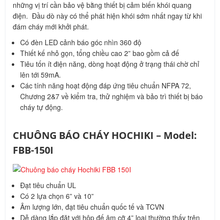
những vị trí cần bảo vệ bằng thiết bị cảm biến khói quang
điện. Đầu dò này có thể phát hiện khói sớm nhất ngay từ khi
đám cháy mới khởi phát.
Có đèn LED cảnh báo góc nhìn 360 độ
Thiết kế nhỏ gọn, tổng chiều cao 2” bao gồm cả đế
Tiêu tốn ít điện năng, dòng hoạt động ở trạng thái chờ chỉ
lên tới 59mA.
Các tính năng hoạt động đáp ứng tiêu chuẩn NFPA 72,
Chương 2&7 về kiểm tra, thử nghiệm và bảo trì thiết bị báo
cháy tự động.
CHUÔNG BÁO CHÁY HOCHIKI – Model:
FBB-150I
Đạt tiêu chuẩn UL
Có 2 lựa chọn 6” và 10”
Âm lượng lớn, đạt tiêu chuẩn quốc tế và TCVN
Dễ dàng lắp đặt với hộp đế âm cỡ 4” loại thường thấy trên