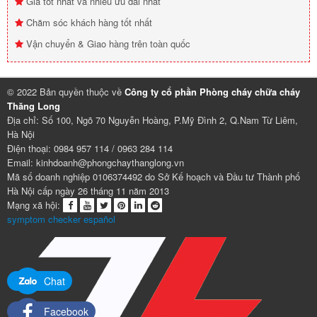
Giá tốt nhất và nhiều ưu đãi nhất
Chăm sóc khách hàng tốt nhất
Vận chuyển & Giao hàng trên toàn quốc
© 2022 Bản quyền thuộc về
Công ty cổ phần Phòng cháy chữa cháy
Thăng Long
Địa chỉ: Số 100, Ngõ 70 Nguyễn Hoàng, P.Mỹ Đình 2, Q.Nam Từ Liêm,
Hà Nội
Điện thoại: 0984 957 114 / 0963 284 114
Email: kinhdoanh@phongchaythanglong.vn
Mã số doanh nghiệp 0106374492 do Sở Kế hoạch và Đầu tư Thành phố
Hà Nội cấp ngày 26 tháng 11 năm 2013
Mạng xã hội:
symptom checker español
Chat
Facebook