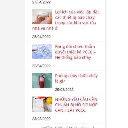
27/04/2022
Lợi ích của việc lắp đặt
các thiết bị báo cháy
trong các khu vực tòa
nhà và nhà ở
25/04/2022
Bảng đối chiếu thẩm
duyệt thiết kế PCCC –
Hệ thống báo cháy
22/04/2022
Phòng cháy chữa cháy
là gì?
25/03/2022
NHỮNG YÊU CẦU CẦN
CHUẨN BỊ HỒ SƠ NỘP
CẢNH SÁT PCCC
23/03/2022