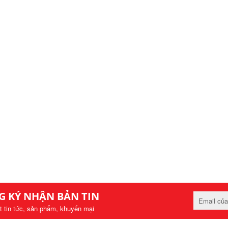
G KÝ NHẬN BẢN TIN
t tin tức, sản phẩm, khuyến mại