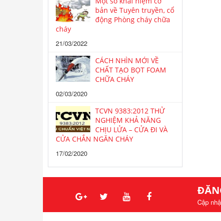
Một số khái niệm cơ
bản về Tuyên truyền, cổ
động Phòng cháy chữa
cháy
21/03/2022
CÁCH NHÌN MỚI VỀ
CHẤT TẠO BỌT FOAM
CHỮA CHÁY
02/03/2020
TCVN 9383:2012 THỬ
NGHIỆM KHẢ NĂNG
CHỊU LỬA – CỬA ĐI VÀ
CỬA CHẮN NGĂN CHÁY
17/02/2020
ĐĂN
Cập nhậ