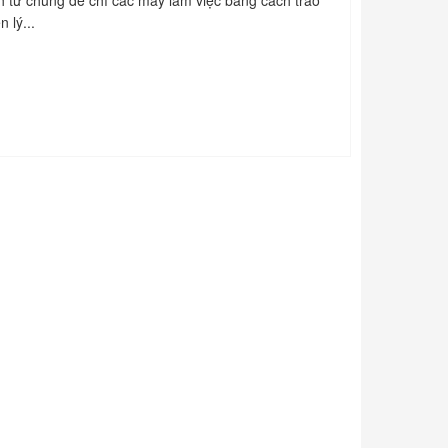
h từ chung để chỉ các máy làm việc bằng cách trao
 lý...