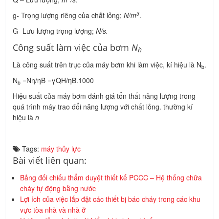
3
g- Trọng lượng riêng của chất lỏng;
N/m
.
G- Lưu lượng trọng lượng;
N/s.
Công suất làm việc của bơm
N
h
Là công suất trên trục của máy bơm khi làm việc, kí hiệu là N
.
b
N
=Nη/ηB =γQH/ηB.1000
b
Hiệu suất của máy bơm đánh giá tổn thất năng lượng trong
quá trình máy trao đổi năng lượng với chất lỏng. thường kí
hiệu là
n
Tags:
máy thủy lực
Bài viết liên quan:
Bảng đối chiếu thẩm duyệt thiết kế PCCC – Hệ thống chữa
cháy tự động bằng nước
Lợi ích của việc lắp đặt các thiết bị báo cháy trong các khu
vực tòa nhà và nhà ở