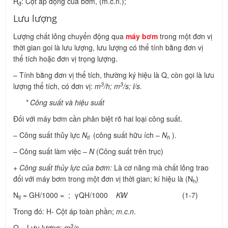
H
: Cột áp động của bơm, (m.c.n.);
đ
Lưu lượng
Lượng chất lỏng chuyển động qua
máy bơm
trong một đơn vị
thời gian goi là lưu lượng, lưu lượng có thể tính bằng đơn vị
thể tích hoặc đơn vị trọng lượng.
– Tính bằng đơn vị thể tích, thường ký hiệu là Q, còn gọi là lưu
3
3
lượng thể tích, có đơn vị:
m
/h; m
/s; l/s.
* Công suất và hiệu suất
Đối với máy bơm cần phân biệt rõ hai loại công suất.
– Công suất thủy lực
N
(công suất hữu ích –
N
).
tl
h
– Công suất làm việc –
N
(Công suất trên trục)
+
Công suất thủy lực của bơm:
Là cơ năng mà chất lỏng trao
đổi với máy bơm trong một đơn vị thời gian; kí hiệu là (N
)
h
N
= GH/1000 = ; γQH/1000
KW
(1-7)
tl
Trong đó: H- Cột áp toàn phần;
m.c.n
.
3
Q – Lưu lượng;
m
/s
.