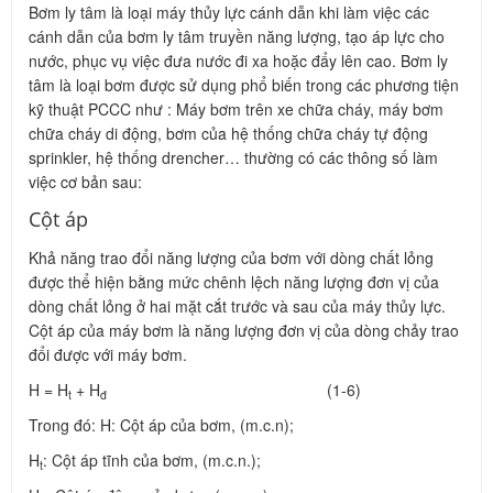
Bơm ly tâm là loại máy thủy lực cánh dẫn khi làm việc các
cánh dẫn của bơm ly tâm truyền năng lượng, tạo áp lực cho
nước, phục vụ việc đưa nước đi xa hoặc đẩy lên cao. Bơm ly
tâm là loại bơm được sử dụng phổ biến trong các phương tiện
kỹ thuật PCCC như : Máy bơm trên xe chữa cháy, máy bơm
chữa cháy di động, bơm của hệ thống chữa cháy tự động
sprinkler, hệ thống drencher… thường có các thông số làm
việc cơ bản sau:
Cột áp
Khả năng trao đổi năng lượng của bơm với dòng chất lỏng
được thể hiện bằng mức chênh lệch năng lượng đơn vị của
dòng chất lỏng ở hai mặt cắt trước và sau của máy thủy lực.
Cột áp của máy bơm là năng lượng đơn vị của dòng chảy trao
đổi được với máy bơm.
H = H
+ H
(1-6)
t
đ
Trong đó: H: Cột áp của bơm, (m.c.n);
H
: Cột áp tĩnh của bơm, (m.c.n.);
t