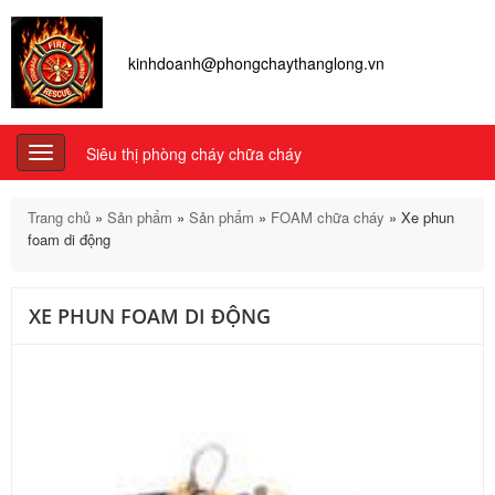
kinhdoanh@phongchaythanglong.vn
Siêu thị phòng cháy chữa cháy
Toggle
navigation
Trang chủ
»
Sản phẩm
»
Sản phẩm
»
FOAM chữa cháy
»
Xe phun
foam di động
XE PHUN FOAM DI ĐỘNG