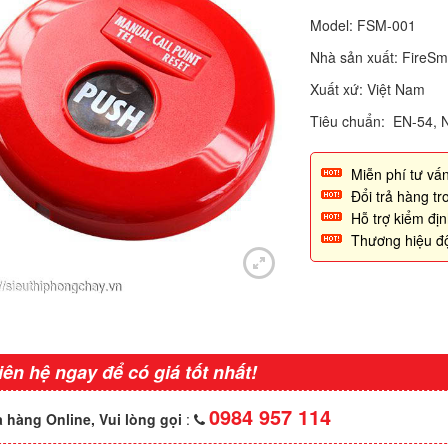
Model: FSM-001
Nhà sản xuất: FireSm
Xuất xứ: Việt Nam
Tiêu chuẩn: EN-54, 
Miễn phí tư vấn
Đổi trả hàng t
Hỗ trợ kiểm đị
Thương hiệu đ
iên hệ ngay để có giá tốt nhất!
0984 957 114
 hàng Online, Vui lòng gọi
: