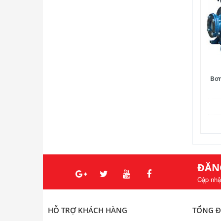
Bơm
ĐĂN
Cập nhậ
HỖ TRỢ KHÁCH HÀNG
TỔNG Đ