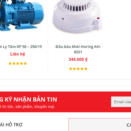
 Ly Tâm KP 50 – 250/15
Đầu báo khói Horing AH-
8321
Liên hệ
345.000
₫
G KÝ NHẬN BẢN TIN
t tin tức, sản phẩm, khuyến mại
ÀI HỖ TRỢ
C