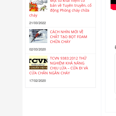
Một số khái niệm cơ
bản về Tuyên truyền, cổ
động Phòng cháy chữa
cháy
21/03/2022
CÁCH NHÌN MỚI VỀ
CHẤT TẠO BỌT FOAM
CHỮA CHÁY
02/03/2020
TCVN 9383:2012 THỬ
NGHIỆM KHẢ NĂNG
CHỊU LỬA – CỬA ĐI VÀ
CỬA CHẮN NGĂN CHÁY
17/02/2020