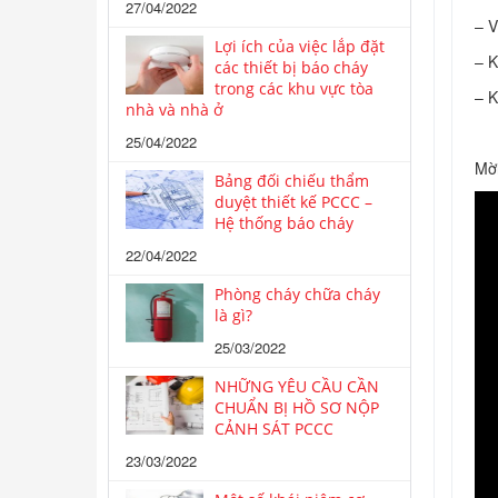
27/04/2022
– V
Lợi ích của việc lắp đặt
– K
các thiết bị báo cháy
trong các khu vực tòa
– K
nhà và nhà ở
25/04/2022
Mờ
Bảng đối chiếu thẩm
duyệt thiết kế PCCC –
Hệ thống báo cháy
22/04/2022
Phòng cháy chữa cháy
là gì?
25/03/2022
NHỮNG YÊU CẦU CẦN
CHUẨN BỊ HỒ SƠ NỘP
CẢNH SÁT PCCC
23/03/2022