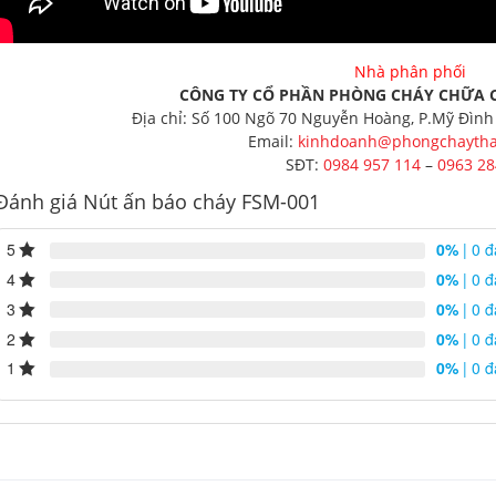
Nhà phân phối
CÔNG TY CỔ PHẦN PHÒNG CHÁY CHỮA 
Địa chỉ: Số 100 Ngõ 70 Nguyễn Hoàng, P.Mỹ Đình
Email:
kinhdoanh@phongchaytha
SĐT:
0984 957 114
–
0963 28
Đánh giá Nút ấn báo cháy FSM-001
5
0%
| 0 đ
4
0%
| 0 đ
3
0%
| 0 đ
2
0%
| 0 đ
1
0%
| 0 đ