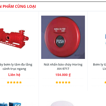
N PHẨM CÙNG LOẠI
y bơm ly tâm đa tầng
Nút nhấn báo cháy Horing
Bơm ly t
cánh trục ngang
AH-9717
Li
Liên hệ
154.000
₫