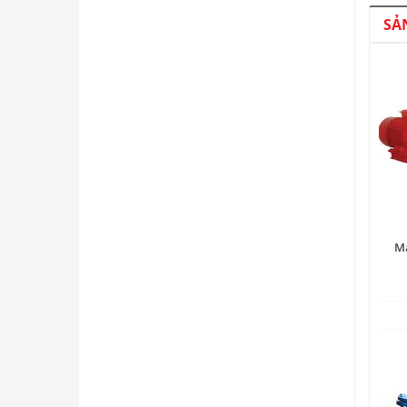
SẢ
Má