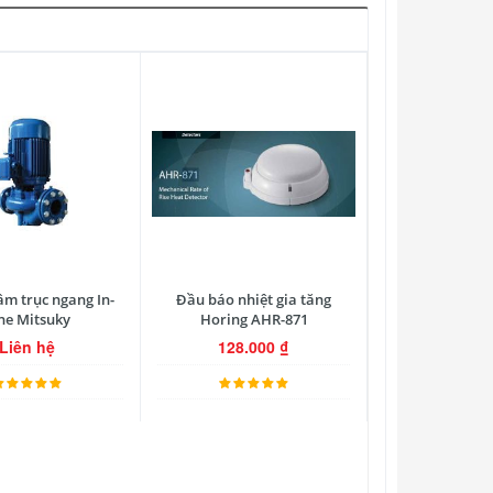
âm trục ngang In-
Đầu báo nhiệt gia tăng
ne Mitsuky
Horing AHR-871
Liên hệ
128.000
₫