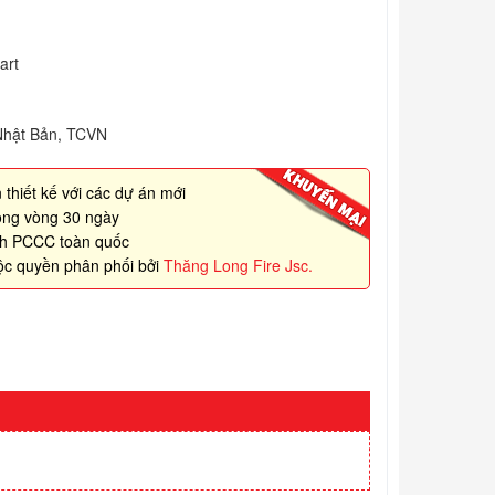
art
Nhật Bản, TCVN
 thiết kế với các dự án mới
rong vòng 30 ngày
nh PCCC toàn quốc
ộc quyền phân phối bởi
Thăng Long Fire Jsc.