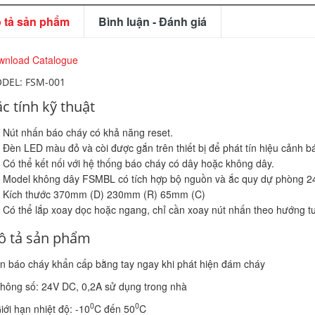
 tả sản phẩm
Bình luận - Đánh giá
wnload Catalogue
DEL: FSM-001
c tính kỹ thuật
Nút nhấn báo cháy có khả năng reset.
Đèn LED màu đỏ và còi được gắn trên thiết bị để phát tín hiệu cảnh 
Có thể kết nối với hệ thống báo cháy có dây hoặc không dây.
Model không dây FSMBL có tích hợp bộ nguồn và ắc quy dự phòng 
Kích thước 370mm (D) 230mm (R) 65mm (C)
Có thể lắp xoay dọc hoặc ngang, chỉ cần xoay nút nhấn theo hướng t
 tả sản phẩm
n báo cháy khẩn cấp bằng tay ngay khi phát hiện đám cháy
hông số: 24V DC, 0,2A sử dụng trong nhà
0
0
iới hạn nhiệt độ: -10
C đến 50
C