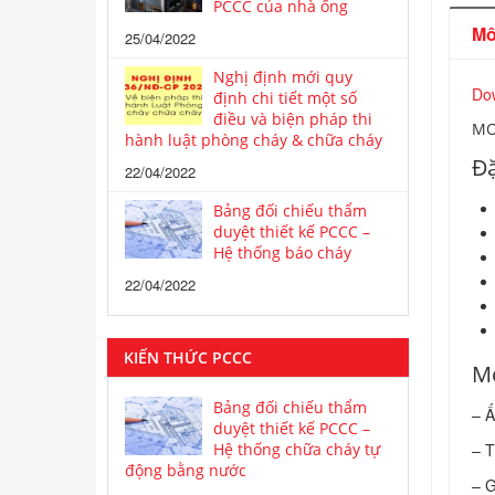
PCCC của nhà ống
Mô
25/04/2022
Nghị định mới quy
Do
định chi tiết một số
điều và biện pháp thi
MO
hành luật phòng cháy & chữa cháy
Đặ
22/04/2022
Bảng đối chiếu thẩm
duyệt thiết kế PCCC –
Hệ thống báo cháy
22/04/2022
KIẾN THỨC PCCC
Mô
Bảng đối chiếu thẩm
– Ấ
duyệt thiết kế PCCC –
– T
Hệ thống chữa cháy tự
động bằng nước
– G