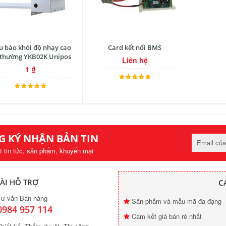
u báo khói độ nhạy cao
Card kết nối BMS
 thường YKB02K Unipos
Liên hệ
1
₫
G KÝ NHẬN BẢN TIN
t tin tức, sản phẩm, khuyến mại
ÀI HỖ TRỢ
C
Tư vấn Bán hàng
Sản phẩm và mẫu mã đa đạng
0984 957 114
Cam kết giá bán rẻ nhất