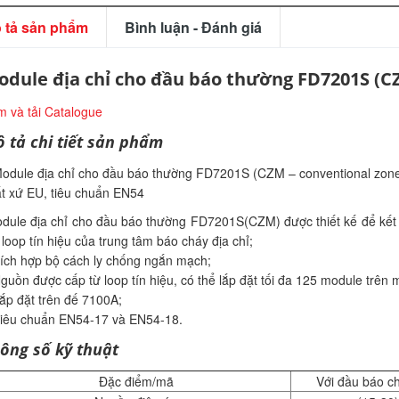
 tả sản phẩm
Bình luận - Đánh giá
dule địa chỉ cho đầu báo thường FD7201S (C
 và tải Catalogue
 tả chi tiết sản phẩm
odule địa chỉ cho đầu báo thường FD7201S (CZM – conventional zon
t xứ EU, tiêu chuẩn EN54
ule địa chỉ cho đầu báo thường FD7201S(CZM) được thiết kế để kết n
 loop tín hiệu của trung tâm báo cháy địa chỉ;
ích hợp bộ cách ly chống ngắn mạch;
guồn được cấp từ loop tín hiệu, có thể lắp đặt tối đa 125 module trên m
ắp đặt trên đế 7100A;
iêu chuẩn EN54-17 và EN54-18.
ông số kỹ thuật
Đặc điểm/mã
Với đầu báo c