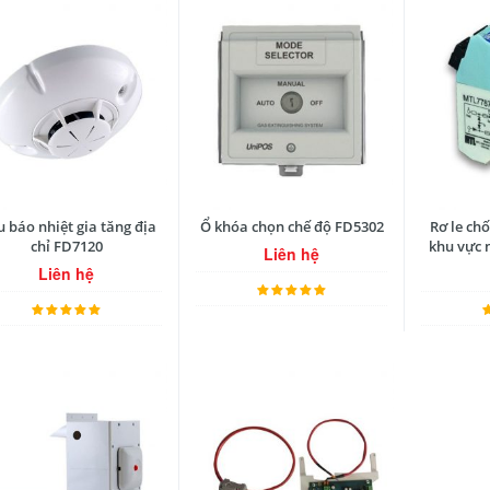
 báo nhiệt gia tăng địa
Ổ khóa chọn chế độ FD5302
Rơ le ch
chỉ FD7120
khu vực 
Liên hệ
Liên hệ