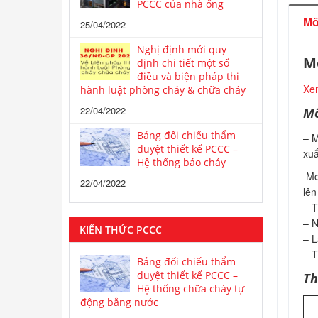
PCCC của nhà ống
Mô
25/04/2022
Nghị định mới quy
Mo
định chi tiết một số
điều và biện pháp thi
Xem
hành luật phòng cháy & chữa cháy
22/04/2022
Mô
Bảng đối chiếu thẩm
– M
duyệt thiết kế PCCC –
xuấ
Hệ thống báo cháy
Mod
22/04/2022
lên
– T
– N
KIẾN THỨC PCCC
– L
– T
Bảng đối chiếu thẩm
duyệt thiết kế PCCC –
Th
Hệ thống chữa cháy tự
động bằng nước