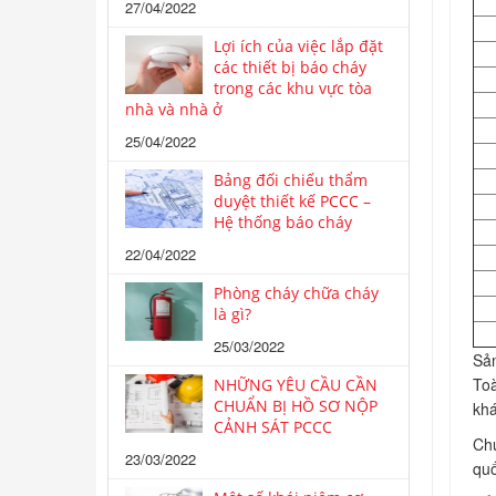
27/04/2022
Lợi ích của việc lắp đặt
các thiết bị báo cháy
trong các khu vực tòa
nhà và nhà ở
25/04/2022
Bảng đối chiếu thẩm
duyệt thiết kế PCCC –
Hệ thống báo cháy
22/04/2022
Phòng cháy chữa cháy
là gì?
25/03/2022
Sản
Toà
NHỮNG YÊU CẦU CẦN
CHUẨN BỊ HỒ SƠ NỘP
khá
CẢNH SÁT PCCC
Chú
23/03/2022
quố