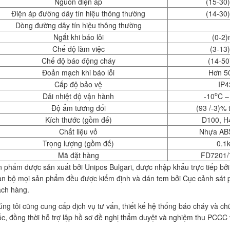
Nguồn điện áp
(15-30
Điện áp đường dây tín hiệu thông thường
(14-30
Dòng đường dây tín hiệu thông thường
Ngắt khi báo lỗi
(0-2
Chế độ làm việc
(3-13
Chế độ báo động cháy
(14-5
Đoản mạch khi báo lỗi
Hơn 5
Cấp độ bảo vệ
IP4
o
Dải nhiệt độ vận hành
-10
C –
Độ ẩm tương đối
(93 /-3)% 
Kích thước (gồm đế)
D100, 
Chất liệu vỏ
Nhựa ABS
Trọng lượng (gồm đế)
0.1
Mã đặt hàng
FD7201/
 phẩm được sản xuất bởi Unipos Bulgari, được nhập khẩu trực tiếp b
n bộ mọi sản phẩm đều được kiểm định và dán tem bởi Cục cảnh sát p
ch hàng.
ng tôi cũng cung cấp dịch vụ tư vấn, thiết kế hệ thống báo cháy và 
c, đồng thời hỗ trợ lập hồ sơ đề nghị thẩm duyệt và nghiệm thu PCCC