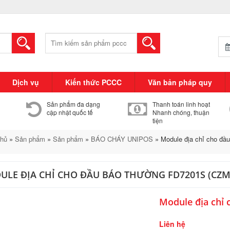
Tìm
kiếm:
Dịch vụ
Kiến thức PCCC
Văn bản pháp quy
Sản phẩm đa dạng
Thanh toán linh hoạt
cập nhật quốc tế
Nhanh chóng, thuận
tiện
chủ
»
Sản phẩm
»
Sản phẩm
»
BÁO CHÁY UNIPOS
»
Module địa chỉ cho đầ
LE ĐỊA CHỈ CHO ĐẦU BÁO THƯỜNG FD7201S (CZM
Module địa chỉ
Liên hệ