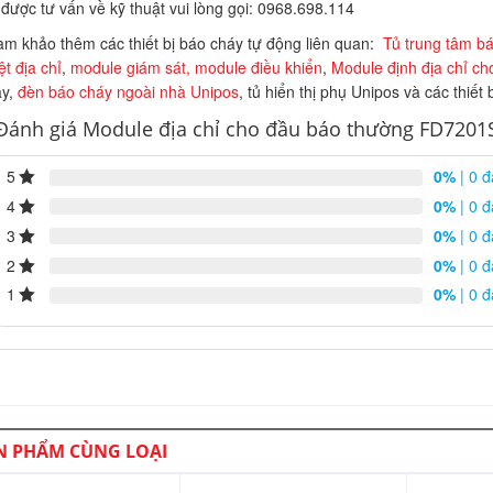
được tư vấn về kỹ thuật vui lòng gọi: 0968.698.114
m khảo thêm các thiết bị báo cháy tự động liên quan:
Tủ trung tâm bá
ệt địa chỉ
,
module giám sát, module điều khiển
,
Module định địa chỉ c
áy,
đèn báo cháy ngoài nhà Unipos
, tủ hiển thị phụ Unipos và các thiết 
Đánh giá Module địa chỉ cho đầu báo thường FD7201
5
0%
| 0 đ
4
0%
| 0 đ
3
0%
| 0 đ
2
0%
| 0 đ
1
0%
| 0 đ
N PHẨM CÙNG LOẠI