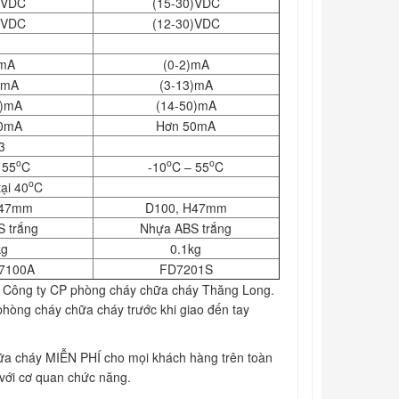
)VDC
(15-30)VDC
)VDC
(12-30)VDC
)mA
(0-2)mA
)mA
(3-13)mA
0)mA
(14-50)mA
0mA
Hơn 50mA
3
o
o
o
 55
C
-10
C – 55
C
o
tại 40
C
H47mm
D100, H47mm
 trắng
Nhựa ABS trắng
kg
0.1kg
7100A
FD7201S
ởi Công ty CP phòng cháy chữa cháy Thăng Long.
hòng cháy chữa cháy trước khi giao đến tay
chữa cháy MIỄN PHÍ cho mọi khách hàng trên toàn
 với cơ quan chức năng.