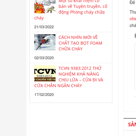
Một số khái niệm cơ
Để 
bản về Tuyên truyền, cổ
Tha
động Phòng cháy chữa
cháy
nhi
ch
21/03/2022
CÁCH NHÌN MỚI VỀ
CHẤT TẠO BỌT FOAM
CHỮA CHÁY
02/03/2020
TCVN 9383:2012 THỬ
NGHIỆM KHẢ NĂNG
CHỊU LỬA – CỬA ĐI VÀ
CỬA CHẮN NGĂN CHÁY
17/02/2020
SẢ