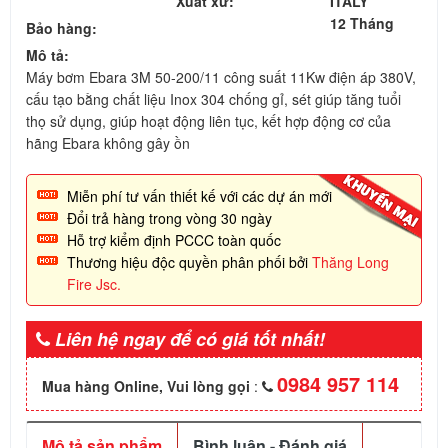
Xuất xứ:
ITALY
12 Tháng
Bảo hàng:
Mô tả:
Máy bơm Ebara 3M 50-200/11 công suất 11Kw điện áp 380V,
cấu tạo bằng chất liệu Inox 304 chống gỉ, sét giúp tăng tuổi
thọ sử dụng, giúp hoạt động liên tục, kết hợp động cơ của
hãng Ebara không gây ồn
Miễn phí tư vấn thiết kế với các dự án mới
Đổi trả hàng trong vòng 30 ngày
Hỗ trợ kiểm định PCCC toàn quốc
Thương hiệu độc quyền phân phối bởi
Thăng Long
Fire Jsc.
Liên hệ ngay để có giá tốt nhất!
0984 957 114
Mua hàng Online, Vui lòng gọi
:
Mô tả sản phẩm
Bình luận - Đánh giá