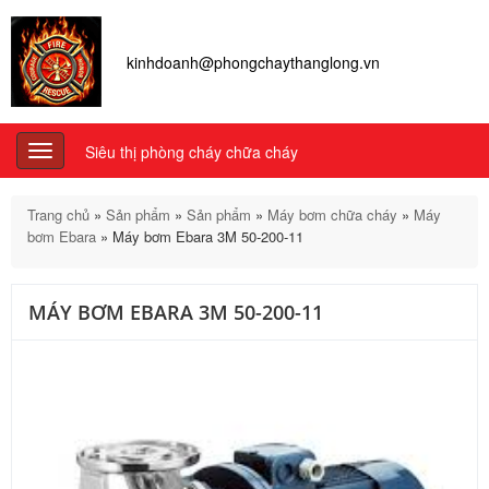
kinhdoanh@phongchaythanglong.vn
Siêu thị phòng cháy chữa cháy
Toggle
navigation
Trang chủ
»
Sản phẩm
»
Sản phẩm
»
Máy bơm chữa cháy
»
Máy
bơm Ebara
»
Máy bơm Ebara 3M 50-200-11
MÁY BƠM EBARA 3M 50-200-11