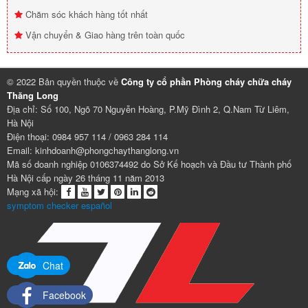
Chăm sóc khách hàng tốt nhất
Vận chuyển & Giao hàng trên toàn quốc
© 2022 Bản quyền thuộc về
Công ty cổ phần Phòng cháy chữa cháy
Thăng Long
Địa chỉ: Số 100, Ngõ 70 Nguyễn Hoàng, P.Mỹ Đình 2, Q.Nam Từ Liêm,
Hà Nội
Điện thoại: 0984 957 114 / 0963 284 114
Email: kinhdoanh@phongchaythanglong.vn
Mã số doanh nghiệp 0106374492 do Sở Kế hoạch và Đầu tư Thành phố
Hà Nội cấp ngày 26 tháng 11 năm 2013
Mạng xã hội:
symptom checker español
Chat
Facebook