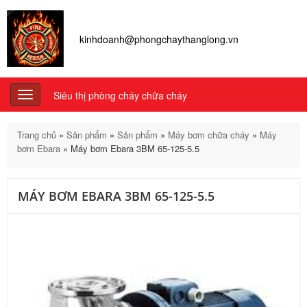
kinhdoanh@phongchaythanglong.vn
Siêu thị phòng cháy chữa cháy
Toggle
navigation
Trang chủ
»
Sản phẩm
»
Sản phẩm
»
Máy bơm chữa cháy
»
Máy
bơm Ebara
»
Máy bơm Ebara 3BM 65-125-5.5
MÁY BƠM EBARA 3BM 65-125-5.5