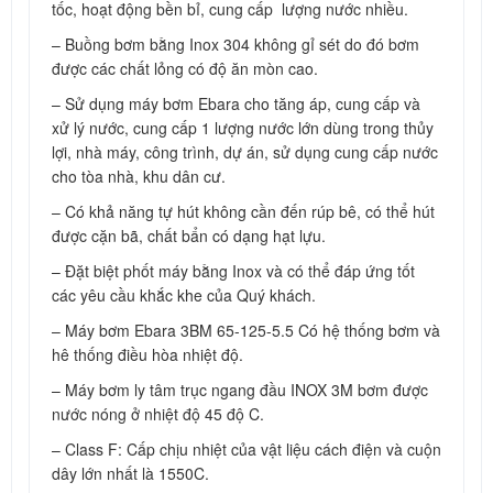
tốc, hoạt động bền bỉ, cung cấp lượng nước nhiều.
– Buồng bơm bằng Inox 304 không gỉ sét do đó bơm
được các chất lỏng có độ ăn mòn cao.
– Sử dụng máy bơm Ebara cho tăng áp, cung cấp và
xử lý nước, cung cấp 1 lượng nước lớn dùng trong thủy
lợi, nhà máy, công trình, dự án, sử dụng cung cấp nước
cho tòa nhà, khu dân cư.
– Có khả năng tự hút không cần đến rúp bê, có thể hút
được cặn bã, chất bẩn có dạng hạt lựu.
– Đặt biệt phốt máy bằng Inox và có thể đáp ứng tốt
các yêu cầu khắc khe của Quý khách.
– Máy bơm Ebara 3BM 65-125-5.5 Có hệ thống bơm và
hê thống điều hòa nhiệt độ.
– Máy bơm ly tâm trục ngang đầu INOX 3M bơm được
nước nóng ở nhiệt độ 45 độ C.
– Class F: Cấp chịu nhiệt của vật liệu cách điện và cuộn
dây lớn nhất là 1550C.