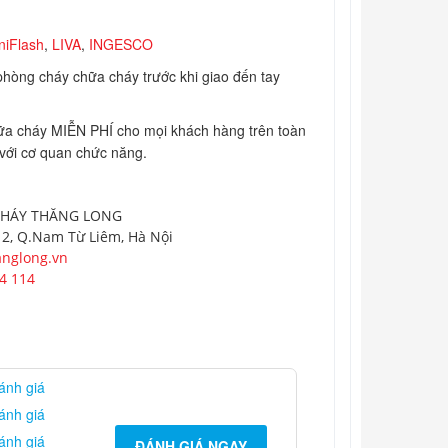
niFlash
,
LIVA
,
INGESCO
hòng cháy chữa cháy trước khi giao đến tay
chữa cháy MIỄN PHÍ cho mọi khách hàng trên toàn
 với cơ quan chức năng.
CHÁY THĂNG LONG
 2, Q.Nam Từ Liêm, Hà Nội
nglong.vn
4 114
ánh giá
ánh giá
ánh giá
ĐÁNH GIÁ NGAY