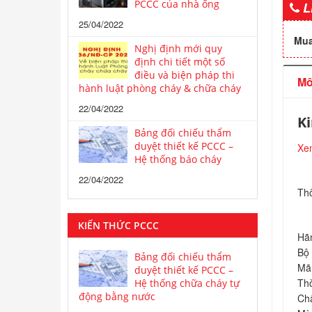
PCCC của nhà ống
L
25/04/2022
Mua
Nghị định mới quy
định chi tiết một số
điều và biện pháp thi
Mô
hành luật phòng cháy & chữa cháy
22/04/2022
Ki
Bảng đối chiếu thẩm
duyệt thiết kế PCCC –
Xem
Hệ thống báo cháy
22/04/2022
Thô
KIẾN THỨC PCCC
Hãn
Bộ
Bảng đối chiếu thẩm
Mã
duyệt thiết kế PCCC –
Thờ
Hệ thống chữa cháy tự
động bằng nước
Chấ