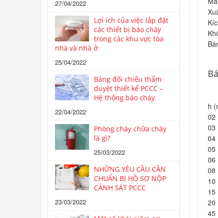
Mà
27/04/2022
Xuấ
Lợi ích của việc lắp đặt
Kíc
các thiết bị báo cháy
Khố
trong các khu vực tòa
Bán
nhà và nhà ở
25/04/2022
Bá
Bảng đối chiếu thẩm
duyệt thiết kế PCCC –
Hệ thống báo cháy
h (
22/04/2022
02
03
Phòng cháy chữa cháy
là gì?
04
05
25/03/2022
06
NHỮNG YÊU CẦU CẦN
08
CHUẨN BỊ HỒ SƠ NỘP
10
CẢNH SÁT PCCC
15
23/03/2022
20
45