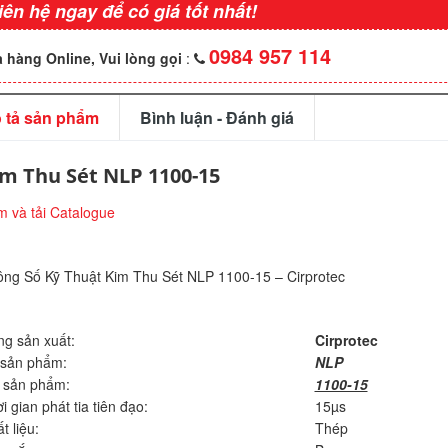
iên hệ ngay để có giá tốt nhất!
0984 957 114
 hàng Online, Vui lòng gọi
:
 tả sản phẩm
Bình luận - Đánh giá
m Thu Sét NLP 1100-15
 và tải Catalogue
ng Số Kỹ Thuật Kim Thu Sét NLP 1100-15 – Cirprotec
g sản xuất:
Cirprotec
 sản phẩm:
NLP
 sản phẩm:
1100-15
i gian phát tia tiên đạo:
15µs
t liệu:
Thép