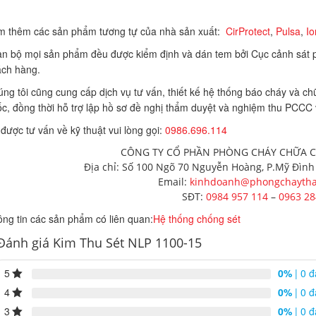
 thêm các sản phẩm tương tự của nhà sản xuất:
CirProtect
,
Pulsa
,
Io
n bộ mọi sản phẩm đều được kiểm định và dán tem bởi Cục cảnh sát p
ch hàng.
ng tôi cũng cung cấp dịch vụ tư vấn, thiết kế hệ thống báo cháy và 
c, đồng thời hỗ trợ lập hồ sơ đề nghị thẩm duyệt và nghiệm thu PCCC
được tư vấn về kỹ thuật vui lòng gọi:
0986.696.114
CÔNG TY CỔ PHẦN PHÒNG CHÁY CHỮA 
Địa chỉ: Số 100 Ngõ 70 Nguyễn Hoàng, P.Mỹ Đình
Email:
kinhdoanh@phongchaytha
SĐT:
0984 957 114
–
0963 28
ng tin các sản phẩm có liên quan:
Hệ thống chống sét
Đánh giá Kim Thu Sét NLP 1100-15
5
0%
| 0 đ
4
0%
| 0 đ
3
0%
| 0 đ