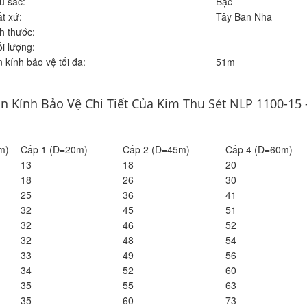
u sắc:
Bạc
t xứ:
Tây Ban Nha
h thước:
i lượng:
 kính bảo vệ tối đa:
51m
n Kính Bảo Vệ Chi Tiết Của Kim Thu Sét NLP 1100-15 
m)
Cấp 1 (D=20m)
Cấp 2 (D=45m)
Cấp 4 (D=60m)
13
18
20
18
26
30
25
36
41
32
45
51
32
46
52
32
48
54
33
49
56
34
52
60
35
55
63
35
60
73