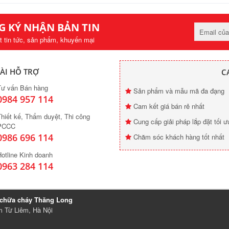
G KÝ NHẬN BẢN TIN
t tin tức, sản phẩm, khuyến mại
ÀI HỖ TRỢ
C
Tư vấn Bán hàng
Sản phẩm và mẫu mã đa đạng
0984 957 114
Cam kết giá bán rẻ nhất
hiết kế, Thẩm duyệt, Thi công
Cung cấp giải pháp lắp đặt tối ư
PCCC
0986 696 114
Chăm sóc khách hàng tốt nhất
otline Kinh doanh
0963 284 114
 chữa cháy Thăng Long
m Từ Liêm, Hà Nội