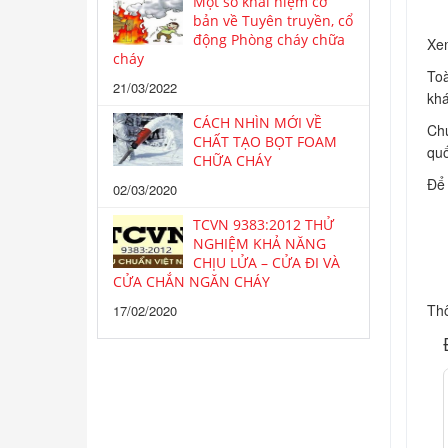
Một số khái niệm cơ
bản về Tuyên truyền, cổ
động Phòng cháy chữa
Xem
cháy
Toà
21/03/2022
khá
CÁCH NHÌN MỚI VỀ
Chú
CHẤT TẠO BỌT FOAM
quố
CHỮA CHÁY
Để 
02/03/2020
TCVN 9383:2012 THỬ
NGHIỆM KHẢ NĂNG
CHỊU LỬA – CỬA ĐI VÀ
CỬA CHẮN NGĂN CHÁY
Thô
17/02/2020