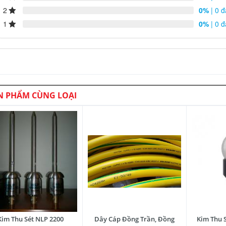
2
0%
| 0 đ
1
0%
| 0 đ
N PHẨM CÙNG LOẠI
Kim Thu Sét NLP 2200
Dây Cáp Đồng Trần, Đồng
Kim Thu S