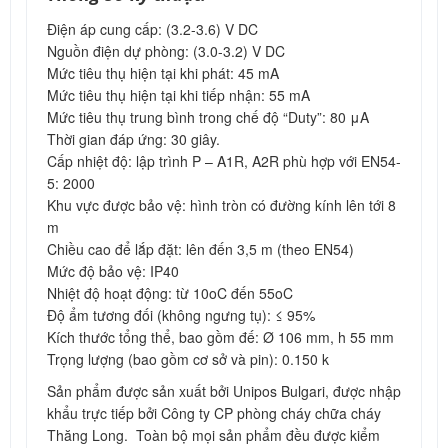
Điện áp cung cấp: (3.2-3.6) V DC
Nguồn điện dự phòng: (3.0-3.2) V DC
Mức tiêu thụ hiện tại khi phát: 45 mA
Mức tiêu thụ hiện tại khi tiếp nhận: 55 mA
Mức tiêu thụ trung bình trong chế độ “Duty”: 80 μA
Thời gian đáp ứng: 30 giây.
Cấp nhiệt độ: lập trình P – A1R, A2R phù hợp với EN54-
5: 2000
Khu vực được bảo vệ: hình tròn có đường kính lên tới 8
m
Chiều cao để lắp đặt: lên đến 3,5 m (theo EN54)
Mức độ bảo vệ: IP40
Nhiệt độ hoạt động: từ 10oC đến 55oC
Độ ẩm tương đối (không ngưng tụ): ≤ 95%
Kích thước tổng thể, bao gồm đế: Ø 106 mm, h 55 mm
Trọng lượng (bao gồm cơ sở và pin): 0.150 k
Sản phẩm được sản xuất bởi Unipos Bulgari, được nhập
khẩu trực tiếp bởi Công ty CP phòng cháy chữa cháy
Thăng Long. Toàn bộ mọi sản phẩm đều được kiểm