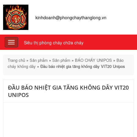
kinhdoanh@phongchaythanglong.vn
Siêu thị phòng cháy chữa cháy
Toggle
navigation
Trang chủ
»
Sản phẩm
»
Sản phẩm
»
BÁO CHÁY UNIPOS
»
Báo
cháy không dây
»
Đầu báo nhiệt gia tăng không dây VIT20 Unipos
ĐẦU BÁO NHIỆT GIA TĂNG KHÔNG DÂY VIT20
UNIPOS