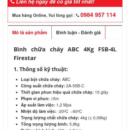
Liên hệ ngay để có giá tốt nhất!
0984 957 114
Mua hàng Online, Vui lòng gọi
:
Mô tả sản phẩm
Bình luận - Đánh giá
Bình chữa cháy ABC 4Kg FSB-4L
Firestar
1. Thông số kỹ thuật:
Loại bột chữa cháy:
ABC
Công suất chữa cháy:
2A-55B-C
Thời gian phun hiệu quả chữa cháy:
15 giây
Phạm vi phun:
≥5m
Áp suất làm việc:
1,2 Mpa
Nhiệt độ làm việc:
-20ᵒC ̴ 60ᵒC
Trọng lượng chất chữa cháy:
4kg (± 0,08kg)
Tổng trọng lượng bình:
5,8kg