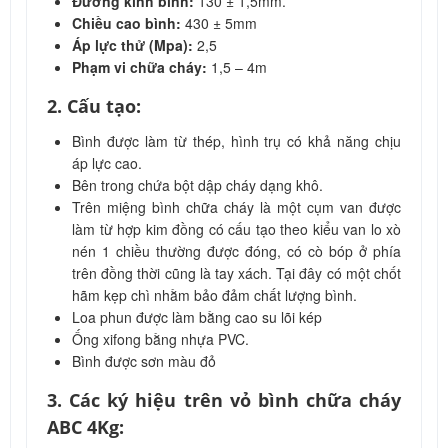
Đường kính bình:
130 ± 1,5mm.
Chiều cao bình:
430 ± 5mm
Áp lực thử (Mpa):
2,5
Phạm vi chữa cháy:
1,5 – 4m
2. Cấu tạo:
Bình được làm từ thép, hình trụ có khả năng chịu
áp lực cao.
Bên trong chứa bột dập cháy dạng khô.
Trên miệng bình chữa cháy là một cụm van được
làm từ hợp kim đồng có cấu tạo theo kiểu van lo xò
nén 1 chiều thường được đóng, có cò bóp ở phía
trên đồng thời cũng là tay xách. Tại đây có một chốt
hãm kẹp chì nhằm bảo đảm chất lượng bình.
Loa phun được làm bằng cao su lõi kép
Ống xifong bằng nhựa PVC.
Bình được sơn màu đỏ
3. Các ký hiệu trên vỏ bình chữa cháy
ABC 4Kg: