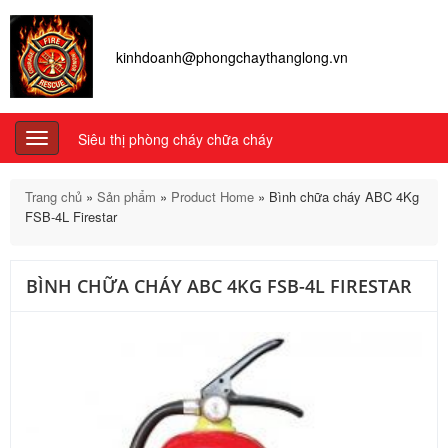
kinhdoanh@phongchaythanglong.vn
Siêu thị phòng cháy chữa cháy
Toggle
navigation
Trang chủ
»
Sản phẩm
»
Product Home
»
Bình chữa cháy ABC 4Kg
FSB-4L Firestar
BÌNH CHỮA CHÁY ABC 4KG FSB-4L FIRESTAR