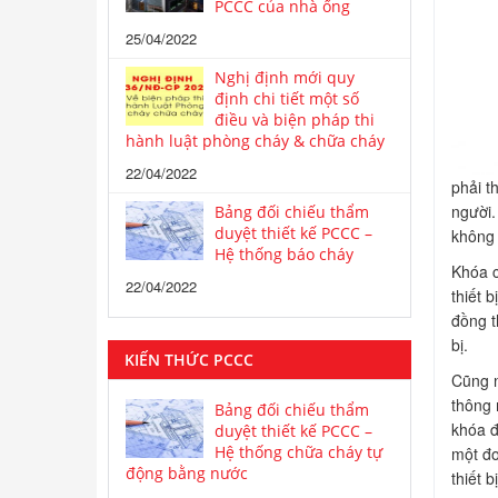
PCCC của nhà ống
25/04/2022
Nghị định mới quy
định chi tiết một số
điều và biện pháp thi
hành luật phòng cháy & chữa cháy
22/04/2022
phải t
người.
Bảng đối chiếu thẩm
duyệt thiết kế PCCC –
không 
Hệ thống báo cháy
Khóa c
22/04/2022
thiết 
đồng t
bị.
KIẾN THỨC PCCC
Cũng n
thông 
Bảng đối chiếu thẩm
khóa đ
duyệt thiết kế PCCC –
Hệ thống chữa cháy tự
một đo
động bằng nước
thiết 