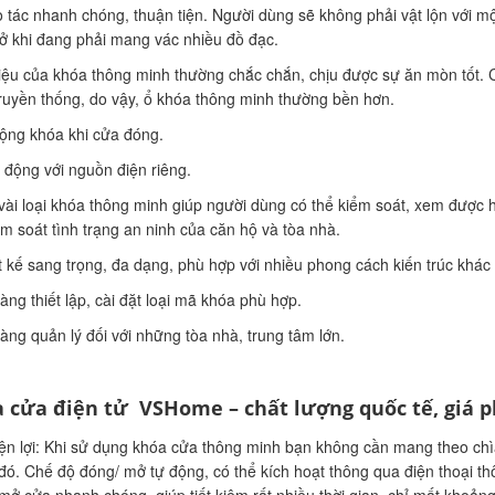
 tác nhanh chóng, thuận tiện. Người dùng sẽ không phải vật lộn với mộ
ở khi đang phải mang vác nhiều đồ đạc.
liệu của khóa thông minh thường chắc chắn, chịu được sự ăn mòn tốt. 
ruyền thống, do vậy, ổ khóa thông minh thường bền hơn.
ộng khóa khi cửa đóng.
 động với nguồn điện riêng.
vài loại khóa thông minh giúp người dùng có thể kiểm soát, xem được hì
ểm soát tình trạng an ninh của căn hộ và tòa nhà.
t kế sang trọng, đa dạng, phù hợp với nhiều phong cách kiến trúc khác
àng thiết lập, cài đặt loại mã khóa phù hợp.
àng quản lý đối với những tòa nhà, trung tâm lớn.
 cửa điện tử VSHome – chất lượng quốc tế, giá p
iện lợi: Khi sử dụng khóa cửa thông minh bạn không cần mang theo chì
đó. Chế độ đóng/ mở tự động, có thể kích hoạt thông qua điện thoại th