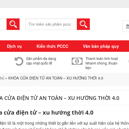
Tìm
kiếm:
Dịch vụ
Kiến thức PCCC
Văn bản pháp quy
Sản phẩm đa dạng
Thanh toán linh hoạt
cập nhật quốc tế
Nhanh chóng, thuận
tiện
chủ
»
KHÓA CỬA ĐIỆN TỬ AN TOÀN – XU HƯỚNG THỜI 4.0
 CỬA ĐIỆN TỬ AN TOÀN – XU HƯỚNG THỜI 4.0
 cửa điện tử – xu hướng thời 4.0
iện tử là một trong những thiết bị gắn liền với sự xuất hiện của hệ th