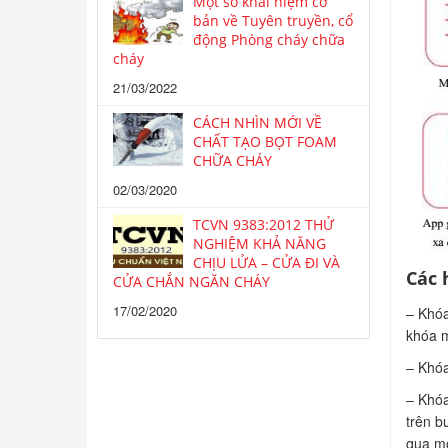
Một số khái niệm cơ
bản về Tuyên truyền, cổ
động Phòng cháy chữa
cháy
21/03/2022
CÁCH NHÌN MỚI VỀ
CHẤT TẠO BỌT FOAM
CHỮA CHÁY
02/03/2020
TCVN 9383:2012 THỬ
NGHIỆM KHẢ NĂNG
CHỊU LỬA – CỬA ĐI VÀ
Các 
CỬA CHẮN NGĂN CHÁY
17/02/2020
– Khóa
khóa m
– Khóa
– Khóa
trên b
qua mộ