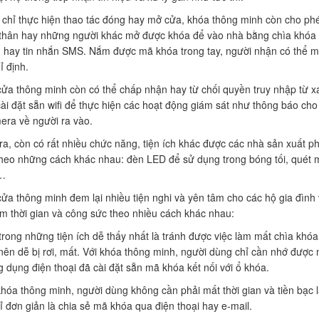
chỉ thực hiện thao tác đóng hay mở cửa, khóa thông minh còn cho ph
thân hay những người khác mở được khóa để vào nhà bằng chìa khóa ả
, hay tin nhắn SMS. Nắm được mã khóa trong tay, người nhận có thể 
ỉ định.
ửa thông minh còn có thể chấp nhận hay từ chối quyền truy nhập từ xa
ài đặt sẵn wifi để thực hiện các hoạt động giám sát như thông báo cho
era về người ra vào.
ra, còn có rất nhiều chức năng, tiện ích khác được các nhà sản xuất
heo những cách khác nhau: đèn LED để sử dụng trong bóng tối, quét m
…
ửa thông minh đem lại nhiều tiện nghi và yên tâm cho các hộ gia đình
iệm thời gian và công sức theo nhiều cách khác nhau:
trong những tiện ích dễ thấy nhất là tránh được việc làm mất chìa kh
 nên dễ bị rơi, mất. Với khóa thông minh, người dùng chỉ cần nhớ đượ
g dụng điện thoại đã cài đặt sẵn mã khóa kết nối với ổ khóa.
khóa thông minh, người dùng không cần phải mất thời gian và tiền bạc
ỉ đơn giản là chia sẻ mã khóa qua điện thoại hay e-mail.