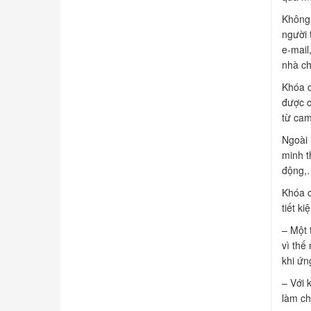
Không 
người 
e-mail
nhà ch
Khóa c
được c
từ cam
Ngoài 
minh t
động,
Khóa c
tiết k
– Một 
vì thế
khi ứn
– Với 
làm ch