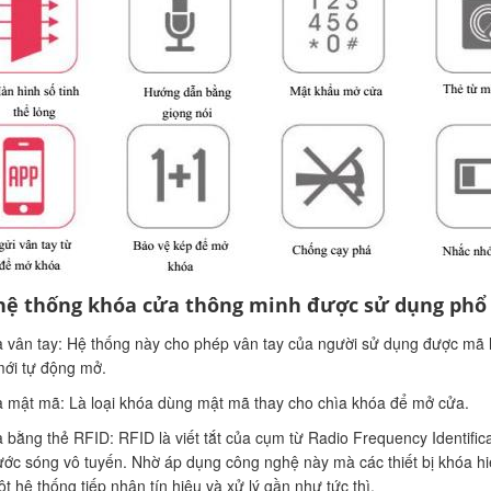
hệ thống khóa cửa thông minh được sử dụng phổ b
 vân tay: Hệ thống này cho phép vân tay của người sử dụng được mã hóa 
ới tự động mở.
 mật mã: Là loại khóa dùng mật mã thay cho chìa khóa để mở cửa.
 bằng thẻ RFID: RFID là viết tắt của cụm từ Radio Frequency Identific
ước sóng vô tuyến. Nhờ áp dụng công nghệ này mà các thiết bị khóa hiệ
t hệ thống tiếp nhận tín hiệu và xử lý gần như tức thì.