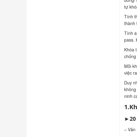
đóng/ 
tự khó
Tính t
thành 
Tính a
pass. 
Khóa t
chống 
Mỗi kh
việc r
Duy nh
không 
ninh c
1.Kh
►20 
– Vân 