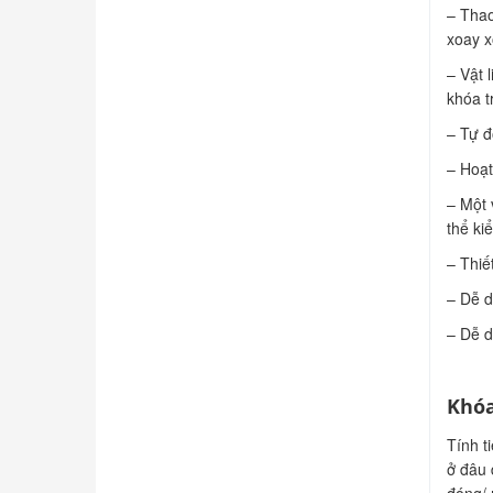
– Thao
xoay x
– Vật 
khóa t
– Tự đ
– Hoạt
– Một 
thể ki
– Thiế
– Dễ d
– Dễ d
Khóa
Tính t
ở đâu 