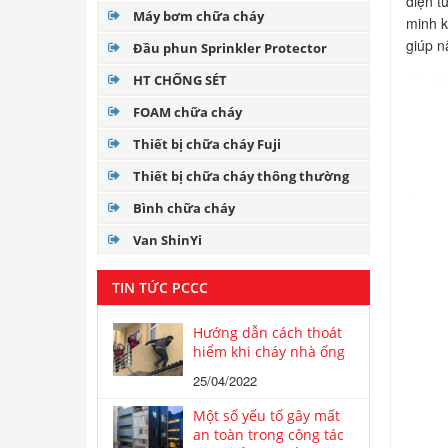
điện t
Máy bơm chữa cháy
minh k
giúp n
Đầu phun Sprinkler Protector
HT CHỐNG SÉT
FOAM chữa cháy
Thiết bị chữa cháy Fuji
Thiết bị chữa cháy thông thường
Bình chữa cháy
Van ShinYi
TIN TỨC PCCC
Hướng dẫn cách thoát
hiểm khi cháy nhà ống
25/04/2022
Một số yếu tố gây mất
an toàn trong công tác