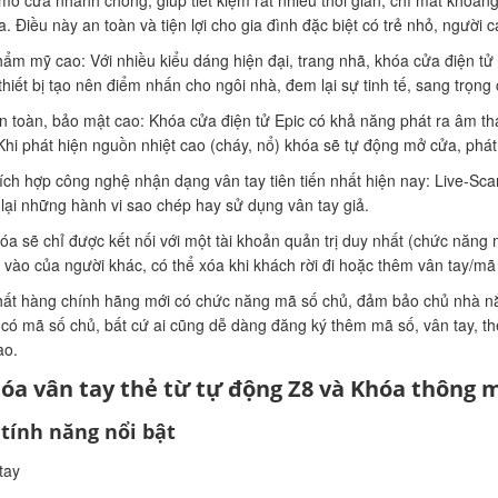
mở cửa nhanh chóng, giúp tiết kiệm rất nhiều thời gian, chỉ mất khoản
a. Điều này an toàn và tiện lợi cho gia đình đặc biệt có trẻ nhỏ, người c
hẩm mỹ cao: Với nhiều kiểu dáng hiện đại, trang nhã, khóa cửa điện tử 
thiết bị tạo nên điểm nhấn cho ngôi nhà, đem lại sự tinh tế, sang trọng
n toàn, bảo mật cao: Khóa cửa điện tử Epic có khả năng phát ra âm t
Khi phát hiện nguồn nhiệt cao (cháy, nổ) khóa sẽ tự động mở cửa, phát 
ích hợp công nghệ nhận dạng vân tay tiên tiến nhất hiện nay: Live-Sca
lại những hành vi sao chép hay sử dụng vân tay giả.
óa sẽ chỉ được kết nối với một tài khoản quản trị duy nhất (chức năng
a vào của người khác, có thể xóa khi khách rời đi hoặc thêm vân tay/mã
ất hàng chính hãng mới có chức năng mã số chủ, đảm bảo chủ nhà nắm 
có mã số chủ, bất cứ ai cũng dễ dàng đăng ký thêm mã số, vân tay, th
ao.
óa vân tay thẻ từ tự động Z8 và Khóa thông 
tính năng nổi bật
tay