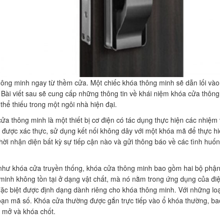
hông minh ngay từ thềm cửa. Một chiếc khóa thông minh sẽ dẫn lối vào
 Bài viết sau sẽ cung cấp những thông tin về khái niệm khóa cửa thông 
thể thiếu trong một ngôi nhà hiện đại.
ửa thông minh là một thiết bị cơ điện có tác dụng thực hiện các nhiệ
bị được xác thực, sử dụng kết nối không dây với một khóa mã để thực 
hời nhận diện bất kỳ sự tiếp cận nào và gửi thông báo về các tình huốn
hư khóa cửa truyền thống, khóa cửa thông minh bao gồm hai bộ phận l
minh không tồn tại ở dạng vật chất, mà nó nằm trong ứng dụng của điệ
ặc biệt được định dạng dành riêng cho khóa thông minh. Với những loại
ạn mã số. Khóa cửa thường được gắn trực tiếp vào ổ khóa thường, bao
bị mở và khóa chốt.