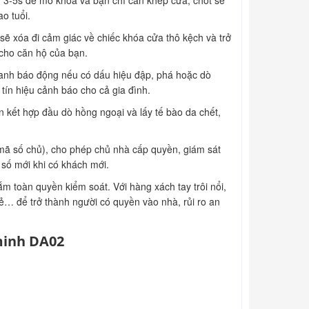
g 3-5s để mở khóa và bạn chỉ cần khép cửa, chốt sẽ
ao tuổi.
sẽ xóa đi cảm giác về chiếc khóa cửa thô kệch và trở
 cho căn hộ của bạn.
hanh báo động nếu có dấu hiệu đập, phá hoặc dò
tín hiệu cảnh báo cho cả gia đình.
n kết hợp đầu dò hồng ngoại và lấy tế bào da chết,
 mã số chủ), cho phép chủ nhà cấp quyền, giám sát
 số mới khi có khách mới.
toàn quyền kiểm soát. Với hàng xách tay trôi nổi,
ẻ… để trở thành người có quyền vào nhà, rủi ro an
minh DA02