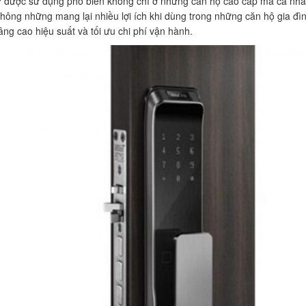
ử được sử dụng phổ biến không chỉ ở những căn hộ cao cấp mà cả nhà 
hông những mang lại nhiều lợi ích khi dùng trong những căn hộ gia đ
âng cao hiệu suất và tối ưu chi phí vận hành.