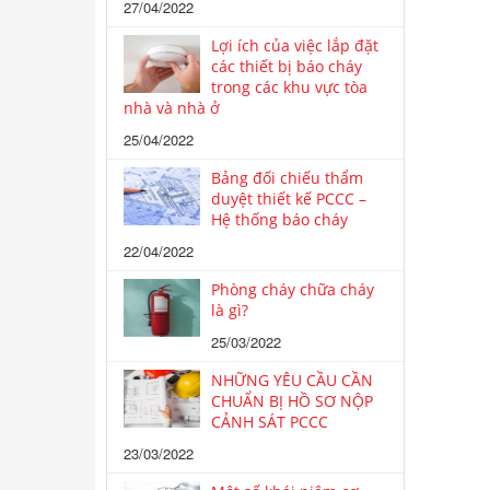
27/04/2022
Lợi ích của việc lắp đặt
các thiết bị báo cháy
trong các khu vực tòa
nhà và nhà ở
25/04/2022
Bảng đối chiếu thẩm
duyệt thiết kế PCCC –
Hệ thống báo cháy
22/04/2022
Phòng cháy chữa cháy
là gì?
25/03/2022
NHỮNG YÊU CẦU CẦN
CHUẨN BỊ HỒ SƠ NỘP
CẢNH SÁT PCCC
23/03/2022