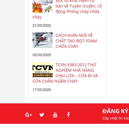
Một số khái niệm cơ
bản về Tuyên truyền, cổ
động Phòng cháy chữa
cháy
21/03/2022
CÁCH NHÌN MỚI VỀ
CHẤT TẠO BỌT FOAM
CHỮA CHÁY
02/03/2020
TCVN 9383:2012 THỬ
NGHIỆM KHẢ NĂNG
CHỊU LỬA – CỬA ĐI VÀ
CỬA CHẮN NGĂN CHÁY
17/02/2020
ĐĂNG KÝ
Cập nhật tin tứ