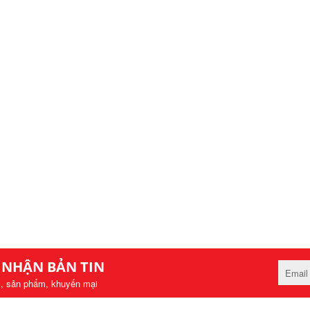
 NHẬN BẢN TIN
c, sản phẩm, khuyến mại