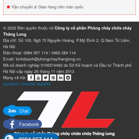
Vận chuyển & Giao hàng trên toàn quốc
© 2022 Bản quyền thuộc về
Công ty cổ phần Phòng cháy chữa cháy
Thăng Long
Địa chỉ: Số 100, Ngõ 70 Nguyễn Hoàng, P.Mỹ Đình 2, Q.Nam Từ Liêm,
Hà Nội
Điện thoại: 0984 957 114 / 0963 284 114
Email: kinhdoanh@phongchaythanglong.vn
Mã số doanh nghiệp 0106374492 do Sở Kế hoạch và Đầu tư Thành phố
Hà Nội cấp ngày 26 tháng 11 năm 2013
Mạng xã hội:
symptom checker español
Chat
Facebook