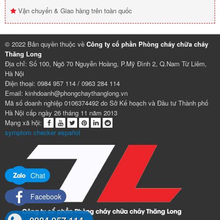
Vận chuyển & Giao hàng trên toàn quốc
© 2022 Bản quyền thuộc về
Công ty cổ phần Phòng cháy chữa cháy
Thăng Long
Địa chỉ: Số 100, Ngõ 70 Nguyễn Hoàng, P.Mỹ Đình 2, Q.Nam Từ Liêm,
Hà Nội
Điện thoại: 0984 957 114 / 0963 284 114
Email: kinhdoanh@phongchaythanglong.vn
Mã số doanh nghiệp 0106374492 do Sở Kế hoạch và Đầu tư Thành phố
Hà Nội cấp ngày 26 tháng 11 năm 2013
Mạng xã hội:
symptom checker español
Chat
Facebook