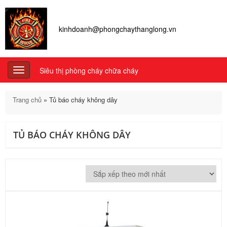
kinhdoanh@phongchaythanglong.vn
Siêu thị phòng cháy chữa cháy
Toggle
navigation
Trang chủ
»
Tủ báo cháy không dây
TỦ BÁO CHÁY KHÔNG DÂY