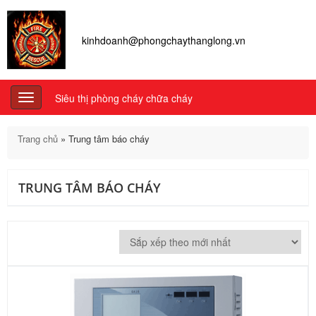
kinhdoanh@phongchaythanglong.vn
Siêu thị phòng cháy chữa cháy
Toggle
navigation
Trang chủ
»
Trung tâm báo cháy
TRUNG TÂM BÁO CHÁY