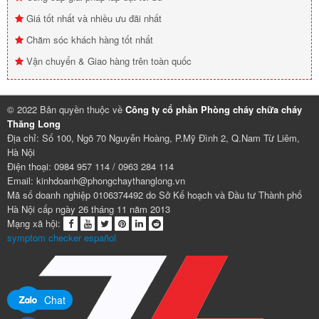
Giá tốt nhất và nhiều ưu đãi nhất
Chăm sóc khách hàng tốt nhất
Vận chuyển & Giao hàng trên toàn quốc
© 2022 Bản quyền thuộc về
Công ty cổ phần Phòng cháy chữa cháy
Thăng Long
Địa chỉ: Số 100, Ngõ 70 Nguyễn Hoàng, P.Mỹ Đình 2, Q.Nam Từ Liêm,
Hà Nội
Điện thoại: 0984 957 114 / 0963 284 114
Email: kinhdoanh@phongchaythanglong.vn
Mã số doanh nghiệp 0106374492 do Sở Kế hoạch và Đầu tư Thành phố
Hà Nội cấp ngày 26 tháng 11 năm 2013
Mạng xã hội:
symptom checker español
Chat