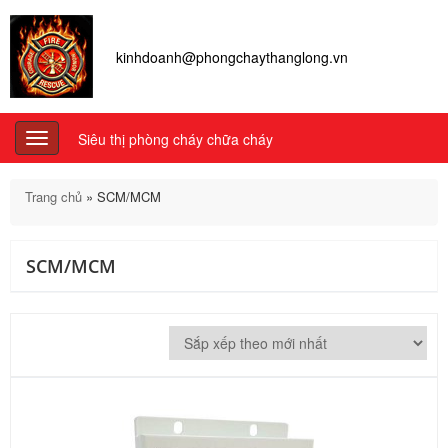
kinhdoanh@phongchaythanglong.vn
Siêu thị phòng cháy chữa cháy
Toggle
navigation
Trang chủ
»
SCM/MCM
SCM/MCM