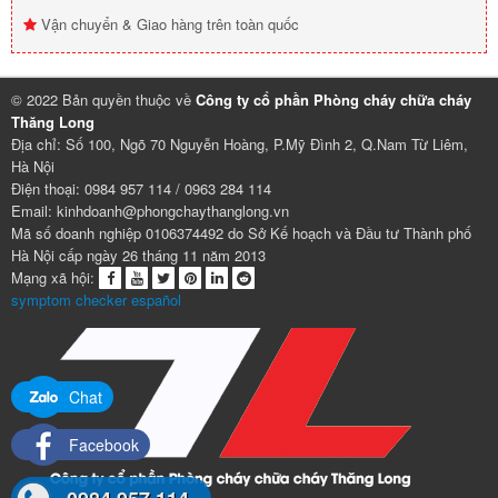
Vận chuyển & Giao hàng trên toàn quốc
© 2022 Bản quyền thuộc về
Công ty cổ phần Phòng cháy chữa cháy
Thăng Long
Địa chỉ: Số 100, Ngõ 70 Nguyễn Hoàng, P.Mỹ Đình 2, Q.Nam Từ Liêm,
Hà Nội
Điện thoại: 0984 957 114 / 0963 284 114
Email: kinhdoanh@phongchaythanglong.vn
Mã số doanh nghiệp 0106374492 do Sở Kế hoạch và Đầu tư Thành phố
Hà Nội cấp ngày 26 tháng 11 năm 2013
Mạng xã hội:
symptom checker español
Chat
Facebook