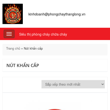
kinhdoanh@phongchaythanglong.vn
Siêu thị phòng cháy chữa cháy
Toggle
navigation
Trang chủ
»
Nút khẩn cấp
NÚT KHẨN CẤP