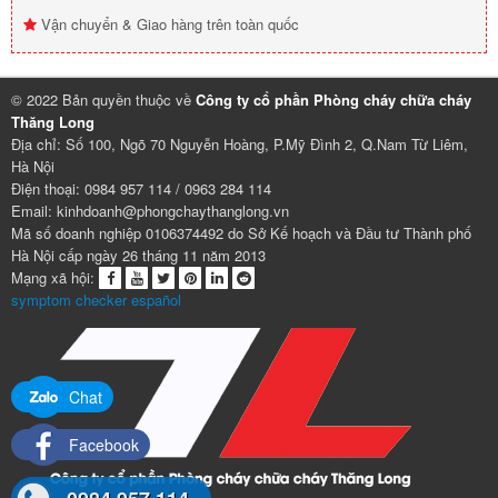
Vận chuyển & Giao hàng trên toàn quốc
© 2022 Bản quyền thuộc về
Công ty cổ phần Phòng cháy chữa cháy
Thăng Long
Địa chỉ: Số 100, Ngõ 70 Nguyễn Hoàng, P.Mỹ Đình 2, Q.Nam Từ Liêm,
Hà Nội
Điện thoại: 0984 957 114 / 0963 284 114
Email: kinhdoanh@phongchaythanglong.vn
Mã số doanh nghiệp 0106374492 do Sở Kế hoạch và Đầu tư Thành phố
Hà Nội cấp ngày 26 tháng 11 năm 2013
Mạng xã hội:
symptom checker español
Chat
Facebook