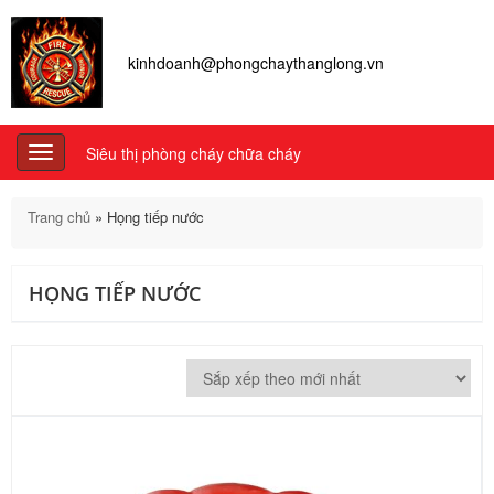
kinhdoanh@phongchaythanglong.vn
Siêu thị phòng cháy chữa cháy
Toggle
navigation
Trang chủ
»
Họng tiếp nước
HỌNG TIẾP NƯỚC