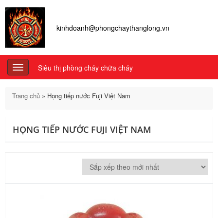
kinhdoanh@phongchaythanglong.vn
Siêu thị phòng cháy chữa cháy
Toggle
navigation
Trang chủ
»
Họng tiếp nước Fuji Việt Nam
HỌNG TIẾP NƯỚC FUJI VIỆT NAM