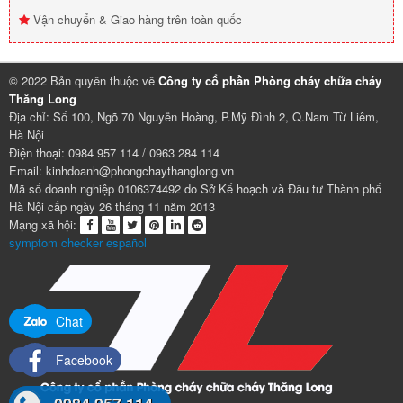
Vận chuyển & Giao hàng trên toàn quốc
© 2022 Bản quyền thuộc về
Công ty cổ phần Phòng cháy chữa cháy
Thăng Long
Địa chỉ: Số 100, Ngõ 70 Nguyễn Hoàng, P.Mỹ Đình 2, Q.Nam Từ Liêm,
Hà Nội
Điện thoại: 0984 957 114 / 0963 284 114
Email: kinhdoanh@phongchaythanglong.vn
Mã số doanh nghiệp 0106374492 do Sở Kế hoạch và Đầu tư Thành phố
Hà Nội cấp ngày 26 tháng 11 năm 2013
Mạng xã hội:
symptom checker español
Chat
Facebook