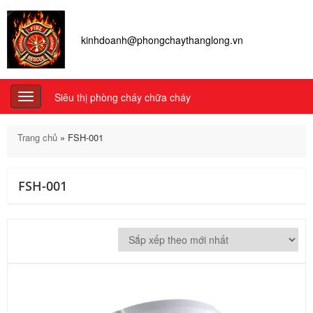
kinhdoanh@phongchaythanglong.vn
Siêu thị phòng cháy chữa cháy
Toggle
navigation
Trang chủ
»
FSH-001
FSH-001