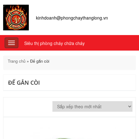
kinhdoanh@phongchaythanglong.vn
Siêu thị phòng cháy chữa cháy
Toggle
navigation
Trang chủ
»
Đế gắn còi
ĐẾ GẮN CÒI