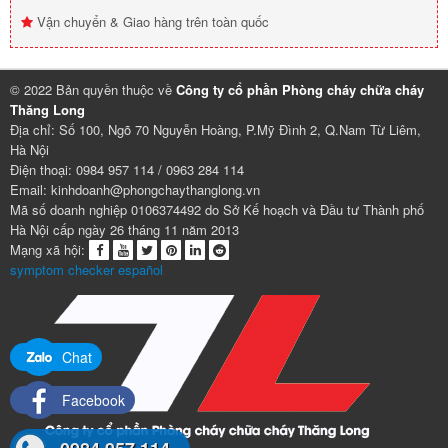
Vận chuyển & Giao hàng trên toàn quốc
© 2022 Bản quyền thuộc về
Công ty cổ phần Phòng cháy chữa cháy
Thăng Long
Địa chỉ: Số 100, Ngõ 70 Nguyễn Hoàng, P.Mỹ Đình 2, Q.Nam Từ Liêm,
Hà Nội
Điện thoại: 0984 957 114 / 0963 284 114
Email: kinhdoanh@phongchaythanglong.vn
Mã số doanh nghiệp 0106374492 do Sở Kế hoạch và Đầu tư Thành phố
Hà Nội cấp ngày 26 tháng 11 năm 2013
Mạng xã hội:
symptom checker español
Chat
Facebook