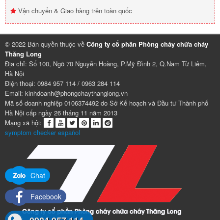
Vận chuyển & Giao hàng trên toàn quốc
© 2022 Bản quyền thuộc về
Công ty cổ phần Phòng cháy chữa cháy
Thăng Long
Địa chỉ: Số 100, Ngõ 70 Nguyễn Hoàng, P.Mỹ Đình 2, Q.Nam Từ Liêm,
Hà Nội
Điện thoại: 0984 957 114 / 0963 284 114
Email: kinhdoanh@phongchaythanglong.vn
Mã số doanh nghiệp 0106374492 do Sở Kế hoạch và Đầu tư Thành phố
Hà Nội cấp ngày 26 tháng 11 năm 2013
Mạng xã hội:
symptom checker español
Chat
Facebook