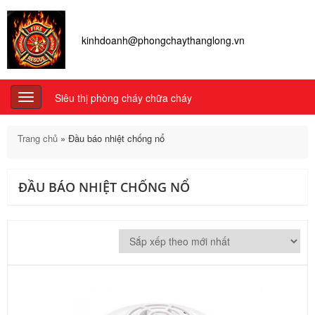
kinhdoanh@phongchaythanglong.vn
Siêu thị phòng cháy chữa cháy
Toggle
navigation
Trang chủ
»
Đầu báo nhiệt chống nổ
ĐẦU BÁO NHIỆT CHỐNG NỔ