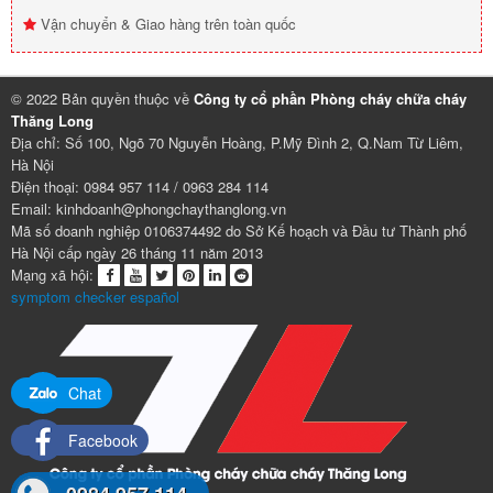
Vận chuyển & Giao hàng trên toàn quốc
© 2022 Bản quyền thuộc về
Công ty cổ phần Phòng cháy chữa cháy
Thăng Long
Địa chỉ: Số 100, Ngõ 70 Nguyễn Hoàng, P.Mỹ Đình 2, Q.Nam Từ Liêm,
Hà Nội
Điện thoại: 0984 957 114 / 0963 284 114
Email: kinhdoanh@phongchaythanglong.vn
Mã số doanh nghiệp 0106374492 do Sở Kế hoạch và Đầu tư Thành phố
Hà Nội cấp ngày 26 tháng 11 năm 2013
Mạng xã hội:
symptom checker español
Chat
Facebook