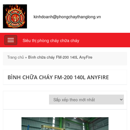
kinhdoanh@phongchaythanglong.vn
Siêu thị phòng cháy chữa cháy
Toggle
navigation
Trang chủ
»
Bình chữa cháy FM-200 140L AnyFire
BÌNH CHỮA CHÁY FM-200 140L ANYFIRE