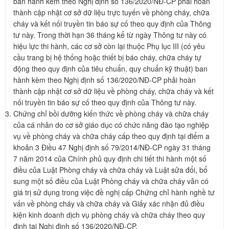
ban hành kèm theo Nghị định số 136/2020/NĐ-CP phải hoàn
thành cập nhật cơ sở dữ liệu trực tuyến về phòng cháy, chữa
cháy và kết nối truyền tin báo sự cố theo quy định của Thông
tư này. Trong thời hạn 36 tháng kể từ ngày Thông tư này có
hiệu lực thi hành, các cơ sở còn lại thuộc Phụ lục III (có yêu
cầu trang bị hệ thống hoặc thiết bị báo cháy, chữa cháy tự
động theo quy định của tiêu chuẩn, quy chuẩn kỹ thuật) ban
hành kèm theo Nghị định số 136/2020/NĐ-CP phải hoàn
thành cập nhật cơ sở dữ liệu về phòng cháy, chữa cháy và kết
nối truyền tin báo sự cố theo quy định của Thông tư này.
Chứng chỉ bồi dưỡng kiến thức về phòng cháy và chữa cháy
của cá nhân do cơ sở giáo dục có chức năng đào tạo nghiệp
vụ về phòng cháy và chữa cháy cấp theo quy định tại điểm a
khoản 3 Điều 47 Nghị định số 79/2014/NĐ-CP ngày 31 tháng
7 năm 2014 của Chính phủ quy định chi tiết thi hành một số
điều của Luật Phòng cháy và chữa cháy và Luật sửa đổi, bổ
sung một số điều của Luật Phòng cháy và chữa cháy vẫn có
giá trị sử dụng trong việc đề nghị cấp Chứng chỉ hành nghề tư
vấn về phòng cháy và chữa cháy và Giấy xác nhận đủ điều
kiện kinh doanh dịch vụ phòng cháy và chữa cháy theo quy
định tại Nghị định số 136/2020/NĐ-CP.