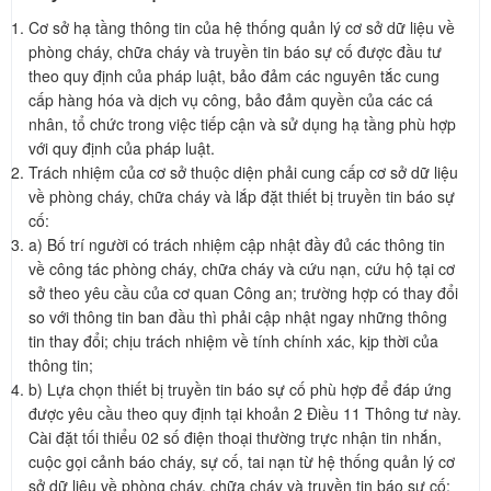
Cơ sở hạ tầng thông tin của hệ thống quản lý cơ sở dữ liệu về
phòng cháy, chữa cháy và truyền tin báo sự cố được đầu tư
theo quy định của pháp luật, bảo đảm các nguyên tắc cung
cấp hàng hóa và dịch vụ công, bảo đảm quyền của các cá
nhân, tổ chức trong việc tiếp cận và sử dụng hạ tầng phù hợp
với quy định của pháp luật.
Trách nhiệm của cơ sở thuộc diện phải cung cấp cơ sở dữ liệu
về phòng cháy, chữa cháy và lắp đặt thiết bị truyền tin báo sự
cố:
a) Bố trí người có trách nhiệm cập nhật đầy đủ các thông tin
về công tác phòng cháy, chữa cháy và cứu nạn, cứu hộ tại cơ
sở theo yêu cầu của cơ quan Công an; trường hợp có thay đổi
so với thông tin ban đầu thì phải cập nhật ngay những thông
tin thay đổi; chịu trách nhiệm về tính chính xác, kịp thời của
thông tin;
b) Lựa chọn thiết bị truyền tin báo sự cố phù hợp để đáp ứng
được yêu cầu theo quy định tại khoản 2 Điều 11 Thông tư này.
Cài đặt tối thiểu 02 số điện thoại thường trực nhận tin nhắn,
cuộc gọi cảnh báo cháy, sự cố, tai nạn từ hệ thống quản lý cơ
sở dữ liệu về phòng cháy, chữa cháy và truyền tin báo sự cố;