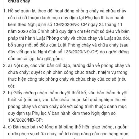
chữa cháy
Hồ sơ quản lý, theo dõi hoạt động phòng cháy và chữa cháy
của cơ sở thuộc danh mục quy định tại Phụ lục III ban hành
kèm theo Nghị định số 136/2020/NĐ-CP ngày 24 tháng 11
năm 2020 của Chính phủ quy định chi tiết một số điều và biện
pháp thi hành Luật Phòng cháy và chữa cháy và Luật sửa đổi,
bổ sung một số điều của Luật Phòng cháy và chữa cháy (sau
đây viết gọn là Nghị định số 136/2020/NĐ-CP) do người đứng
đầu cơ sở lập, lưu giữ, gồm:
a) Nội quy, các văn bản chỉ đạo, hướng dẫn về phòng cháy và
chữa cháy; quyết định phân công chức trách, nhiệm vụ trong
thực hiện công tác phòng cháy và chữa cháy của cơ sở (nếu
có);
b) Giấy chứng nhận thẩm duyệt thiết kế, văn bản thẩm duyệt
thiết kế (nếu có); văn bản chấp thuận kết quả nghiệm thu về
phòng cháy và chữa cháy đối với công trình thuộc danh mục
quy định tại Phụ lục V ban hành kèm theo Nghị định số
136/2020/NĐ-CP;
c) Bản sao bản vẽ tổng mặt bằng thể hiện giao thông, nguồn
nước phục vụ chữa cháy, bố trí công năng của các hạng mục,