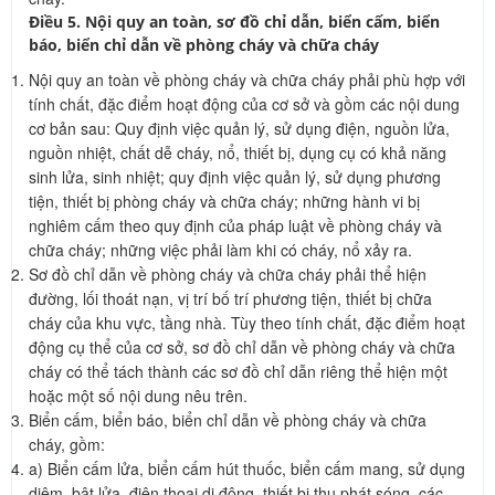
Điều 5. Nội quy an toàn, sơ đồ chỉ dẫn, biển cấm, biển
báo, biển chỉ dẫn về phòng cháy và chữa cháy
Nội quy an toàn về phòng cháy và chữa cháy phải phù hợp với
tính chất, đặc điểm hoạt động của cơ sở và gồm các nội dung
cơ bản sau: Quy định việc quản lý, sử dụng điện, nguồn lửa,
nguồn nhiệt, chất dễ cháy, nổ, thiết bị, dụng cụ có khả năng
sinh lửa, sinh nhiệt; quy định việc quản lý, sử dụng phương
tiện, thiết bị phòng cháy và chữa cháy; những hành vi bị
nghiêm cấm theo quy định của pháp luật về phòng cháy và
chữa cháy; những việc phải làm khi có cháy, nổ xảy ra.
Sơ đồ chỉ dẫn về phòng cháy và chữa cháy phải thể hiện
đường, lối thoát nạn, vị trí bố trí phương tiện, thiết bị chữa
cháy của khu vực, tầng nhà. Tùy theo tính chất, đặc điểm hoạt
động cụ thể của cơ sở, sơ đồ chỉ dẫn về phòng cháy và chữa
cháy có thể tách thành các sơ đồ chỉ dẫn riêng thể hiện một
hoặc một số nội dung nêu trên.
Biển cấm, biển báo, biển chỉ dẫn về phòng cháy và chữa
cháy, gồm:
a) Biển cấm lửa, biển cấm hút thuốc, biển cấm mang, sử dụng
diêm, bật lửa, điện thoại di động, thiết bị thu phát sóng, các