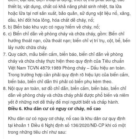
thiết bị, vật dụng, chất có khả năng phát sinh nhiệt, tia lửa
hoặc lửa tại nơi sản xuất, bảo quản, sử dụng vật liệu nổ, xăng,
dầu, khí đốt hóa lỏng, hóa chất dễ cháy, nổ;
b) Biển báo khu vực có nguy hiểm về cháy, nổ;
c) Biển chỉ dẫn về phòng cháy và chữa cháy, gồm: Biển chỉ
hướng thoát nạn, cửa thoát nạn; biển chỉ vị trí trụ, cột, bể, bến
lấy nước chữa cháy.
Quy cách, mẫu biển cấm, biển báo, biển chỉ dẫn về phòng
cháy và chữa cháy thực hiện theo quy định của Tiêu chuẩn
Việt Nam TCVN 4879:1989 Phòng cháy – Dấu hiệu an toàn.
Trong trường hợp cần phải quy định rõ hiệu lực của biển cấm,
biển báo, biển chỉ dẫn thì phải có biển phụ kèm theo.
Nội quy an toàn, sơ đồ chỉ dẫn, biển cấm, biển báo, biển chỉ
dẫn về phòng cháy và chữa cháy phải được phổ biến và niêm
yết ở những nơi dễ thấy để mọi người biết và chấp hành.
Điều 6. Khu dân cư có nguy cơ cháy, nổ cao
Khu dân cư có nguy cơ cháy, nổ cao là khu dân cư quy định
tại khoản 1 Điều 6 Nghị định số 136/2020/NĐ-CP khi có một
trong những tiêu chí như sau: