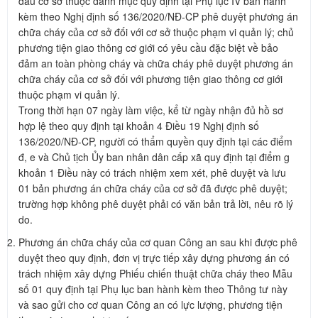
đầu cơ sở thuộc danh mục quy định tại Phụ lục IV ban hành
kèm theo Nghị định số 136/2020/NĐ-CP phê duyệt phương án
chữa cháy của cơ sở đối với cơ sở thuộc phạm vi quản lý; chủ
phương tiện giao thông cơ giới có yêu cầu đặc biệt về bảo
đảm an toàn phòng cháy và chữa cháy phê duyệt phương án
chữa cháy của cơ sở đối với phương tiện giao thông cơ giới
thuộc phạm vi quản lý.
Trong thời hạn 07 ngày làm việc, kể từ ngày nhận đủ hồ sơ
hợp lệ theo quy định tại khoản 4 Điều 19 Nghị định số
136/2020/NĐ-CP, người có thẩm quyền quy định tại các điểm
đ, e và Chủ tịch Ủy ban nhân dân cấp xã quy định tại điểm g
khoản 1 Điều này có trách nhiệm xem xét, phê duyệt và lưu
01 bản phương án chữa cháy của cơ sở đã được phê duyệt;
trường hợp không phê duyệt phải có văn bản trả lời, nêu rõ lý
do.
Phương án chữa cháy của cơ quan Công an sau khi được phê
duyệt theo quy định, đơn vị trực tiếp xây dựng phương án có
trách nhiệm xây dựng Phiếu chiến thuật chữa cháy theo Mẫu
số 01 quy định tại Phụ lục ban hành kèm theo Thông tư này
và sao gửi cho cơ quan Công an có lực lượng, phương tiện