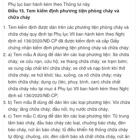
Phụ lục ban hành kèm theo Thông tư này.
Điều 15. Tem kiểm định phương tiện phòng cháy và
chữa cháy
Tem kiểm định được dán trên các phương tiện phòng cháy và
chữa cháy quy định tại Phụ lục VII ban hành kèm theo Nghị
định số 136/2020/NĐ-CP đã được kiểm định và cấp Giấy
chứng nhận kiểm định phương tiện phòng cháy và chữa cháy:
a) Tem mẫu A dùng để dán lên các loại phương tiện: Xe chữa
cháy; xe cứu nạn, cứu hộ; xe thang chữa cháy; xe trạm bơm;
xe cung cấp chất khí chữa cháy; xe chở và nạp bình khí thở
chữa cháy; xe hút khói; tàu, xuồng, ca nô chữa cháy; máy
bơm chữa cháy; dụng cụ (téc, phuy, bình, can) chứa chất
chữa cháy nêu tại mục 4 Phụ lục VII ban hành kèm theo Nghị
định số 136/2020/NĐ-CP;
b) Tem mẫu B dùng để dán lên các loại phương tiện: Vòi chữa
cháy; lăng chữa cháy; đầu nối, trụ nước chữa cháy;
c) Tem mẫu C dùng để dán lên các loại phương tiện: Tủ trung
tâm báo cháy, đầu báo cháy các loại, chuông báo cháy, đèn
báo cháy, nút ấn báo cháy; tủ điều khiển hệ thống chữa cháy
tự động; chuông, còi, đèn cảnh báo xả chất chữa cháy, nút ấn