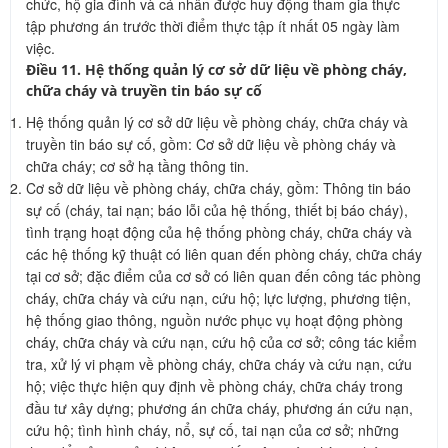
chức, hộ gia đình và cá nhân được huy động tham gia thực
tập phương án trước thời điểm thực tập ít nhất 05 ngày làm
việc.
Điều 11. Hệ thống quản lý cơ sở dữ liệu về phòng cháy,
chữa cháy và truyền tin báo sự cố
Hệ thống quản lý cơ sở dữ liệu về phòng cháy, chữa cháy và
truyền tin báo sự cố, gồm: Cơ sở dữ liệu về phòng cháy và
chữa cháy; cơ sở hạ tầng thông tin.
Cơ sở dữ liệu về phòng cháy, chữa cháy, gồm: Thông tin báo
sự cố (cháy, tai nạn; báo lỗi của hệ thống, thiết bị báo cháy),
tình trạng hoạt động của hệ thống phòng cháy, chữa cháy và
các hệ thống kỹ thuật có liên quan đến phòng cháy, chữa cháy
tại cơ sở; đặc điểm của cơ sở có liên quan đến công tác phòng
cháy, chữa cháy và cứu nạn, cứu hộ; lực lượng, phương tiện,
hệ thống giao thông, nguồn nước phục vụ hoạt động phòng
cháy, chữa cháy và cứu nạn, cứu hộ của cơ sở; công tác kiểm
tra, xử lý vi phạm về phòng cháy, chữa cháy và cứu nạn, cứu
hộ; việc thực hiện quy định về phòng cháy, chữa cháy trong
đầu tư xây dựng; phương án chữa cháy, phương án cứu nạn,
cứu hộ; tình hình cháy, nổ, sự cố, tai nạn của cơ sở; những