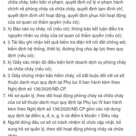
chữa cháy, biên bản vi phạm, quyết định xử lý vi phạm hành
chính về phòng cháy và chữa cháy, quyết định tạm đình chỉ,
quyết định đình chỉ hoạt động, quyết định phục hồi hoạt động
của cơ quan có thẩm quyền (nếu có);
h) Báo cáo vụ cháy, nổ (nếu có); thông báo kết luận điều tra
nguyên nhân vụ cháy của cơ quan có thẩm quyền (nếu có);
i) Tài liệu ghi nhận kết quả kiểm tra điện trở nối đất chống sét,
kiểm định hệ thống, thiết bị, đường ống chịu áp lực theo quy
định (nếu có);
k) Giấy xác nhận đủ điều kiện kinh doanh dịch vụ phòng cháy
và chữa cháy (nếu có);
l) Giấy chứng nhận bảo hiểm cháy, nổ bắt buộc đối với cơ sở
thuộc danh mục quy định tại Phụ lục II ban hành kèm theo
Nghị định số 136/2020/NĐ-CP.
Hồ sơ quản lý, theo dõi hoạt động phòng cháy và chữa cháy
của cơ sở thuộc danh mục quy định tại Phụ lục IV ban hành
kèm theo Nghị định số 136/2020/NĐ-CP gồm các nội dung
quy định tại điểm a, đ, e, g, h và điểm k khoản 1 Điều này.
Người đứng đầu cơ sở có trách nhiệm tổ chức cập nhật, bổ
sung hồ sơ quản lý, theo dõi hoạt động phòng cháy và chữa
cháy.