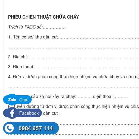
PHIẾU CHIẾN THUẬT CHỮA CHÁY
Trích từ PACC số:…………….
1. Tên cơ sở/ khu dân cư:………………………………………………
………………………………………………………………………………
2. Địa chỉ: ………………………………………………………………
3. Điện thoại ……………………………………………………………
4. Đơn vị được phân công thực hiện nhiệm vụ chữa cháy và cứu n
………………………………………………………………………………
5. Công an cấp xã nơi xảy ra cháy:……..… điện thoại: ………
Chat
6. Tuyến đường từ đơn vị được phân công thực hiện nhiệm vụ chữ
hộ đến cơ sở/khu dân cư:
Facebook
a) ………………………………………………………………………………
0984 957 114
………………………………………………………………………………