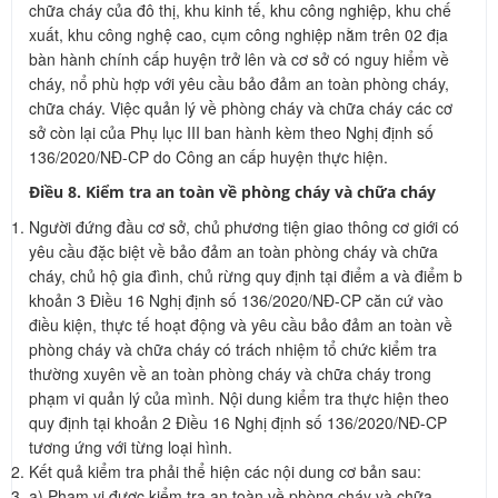
chữa cháy của đô thị, khu kinh tế, khu công nghiệp, khu chế
xuất, khu công nghệ cao, cụm công nghiệp nằm trên 02 địa
bàn hành chính cấp huyện trở lên và cơ sở có nguy hiểm về
cháy, nổ phù hợp với yêu cầu bảo đảm an toàn phòng cháy,
chữa cháy. Việc quản lý về phòng cháy và chữa cháy các cơ
sở còn lại của Phụ lục III ban hành kèm theo Nghị định số
136/2020/NĐ-CP do Công an cấp huyện thực hiện.
Điều 8. Kiểm tra an toàn về phòng cháy và chữa cháy
Người đứng đầu cơ sở, chủ phương tiện giao thông cơ giới có
yêu cầu đặc biệt về bảo đảm an toàn phòng cháy và chữa
cháy, chủ hộ gia đình, chủ rừng quy định tại điểm a và điểm b
khoản 3 Điều 16 Nghị định số 136/2020/NĐ-CP căn cứ vào
điều kiện, thực tế hoạt động và yêu cầu bảo đảm an toàn về
phòng cháy và chữa cháy có trách nhiệm tổ chức kiểm tra
thường xuyên về an toàn phòng cháy và chữa cháy trong
phạm vi quản lý của mình. Nội dung kiểm tra thực hiện theo
quy định tại khoản 2 Điều 16 Nghị định số 136/2020/NĐ-CP
tương ứng với từng loại hình.
Kết quả kiểm tra phải thể hiện các nội dung cơ bản sau:
a) Phạm vi được kiểm tra an toàn về phòng cháy và chữa