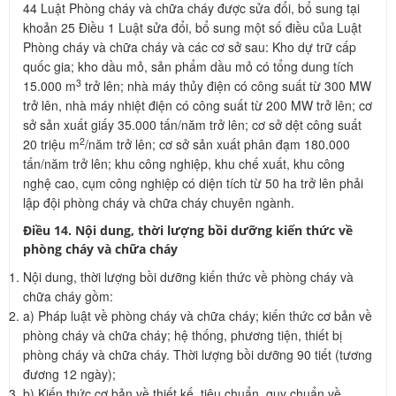
44 Luật Phòng cháy và chữa cháy được sửa đổi, bổ sung tại
khoản 25 Điều 1 Luật sửa đổi, bổ sung một số điều của Luật
Phòng cháy và chữa cháy và các cơ sở sau: Kho dự trữ cấp
quốc gia; kho dầu mỏ, sản phẩm dầu mỏ có tổng dung tích
3
15.000 m
trở lên; nhà máy thủy điện có công suất từ 300 MW
trở lên, nhà máy nhiệt điện có công suất từ 200 MW trở lên; cơ
sở sản xuất giấy 35.000 tấn/năm trở lên; cơ sở dệt công suất
2
20 triệu m
/năm trở lên; cơ sở sản xuất phân đạm 180.000
tấn/năm trở lên; khu công nghiệp, khu chế xuất, khu công
nghệ cao, cụm công nghiệp có diện tích từ 50 ha trở lên phải
lập đội phòng cháy và chữa cháy chuyên ngành.
Điều 14. Nội dung, thời lượng bồi dưỡng kiến thức về
phòng cháy và chữa cháy
Nội dung, thời lượng bồi dưỡng kiến thức về phòng cháy và
chữa cháy gồm:
a) Pháp luật về phòng cháy và chữa cháy; kiến thức cơ bản về
phòng cháy và chữa cháy; hệ thống, phương tiện, thiết bị
phòng cháy và chữa cháy. Thời lượng bồi dưỡng 90 tiết (tương
đương 12 ngày);
b) Kiến thức cơ bản về thiết kế, tiêu chuẩn, quy chuẩn về