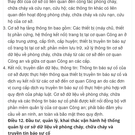
thay đổi của cơ sở có liên quan đến công tác phòng cháy,
chữa cháy và cứu nạn, cứu hộ; các thông tin khác có liên
quan đến hoạt động phòng cháy, chữa cháy và cứu nạn, cứu
hộ của cơ sở.
Cơ sở hạ tầng thông tin bao gồm: Các thiết bị (máy chủ, thiết
bị phần cứng, hệ thống kết nối) trang bị tại cơ quan Công an ở
cấp trung ương, cấp tỉnh, cấp huyện; thiết bị truyền tin báo sự
cố trang bị tại cơ sở; phần mềm lưu trữ, xử lý thông tin cơ sở
dữ liệu về phòng cháy, chữa cháy từ các cơ sở đến cơ quan
Công an và giữa cơ quan Công an các cấp.
Kết nối, truyền dẫn dữ liệu, thông tin: Thông tin báo sự cố của
cơ sở được thực hiện thông qua thiết bị truyền tin báo sự cố và
dịch vụ kết nối từ các cơ sở đến cơ quan Công an do các đơn
vị cung cấp dịch vụ truyền tin báo sự cố thực hiện phù hợp với
quy định của pháp luật. Cơ sở dữ liệu về phòng cháy, chữa
cháy và các thông tin báo sự cố phải được kết nối đồng bộ với
phần mềm quản lý của cơ quan Công an; phải bảo đảm yêu
cầu về an ninh, an toàn và bảo mật theo quy định.
Điều 12. Đầu tư, quản lý, khai thác vận hành hệ thống
quản lý cơ sở dữ liệu về phòng cháy, chữa cháy và
truyền tin báo sự cố