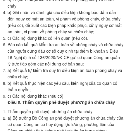
cháy;
b) Ghi nhận và đánh giá các điều kiện không bảo đảm dẫn
đến nguy cơ mất an toàn, vi phạm về phòng cháy, chữa cháy
(nếu có), đề xuất các biện pháp khắc phục, xử lý nguy cơ mất
an toàn, vi phạm về phòng cháy và chữa cháy;
c) Các nội dung khác có liên quan (nếu có).
Báo cáo kết quả kiểm tra an toàn về phòng cháy và chữa cháy
của người đứng đầu cơ sở quy định tại điểm b khoản 3 Điều
16 Nghị định số 136/2020/NĐ-CP gửi cơ quan Công an quản
lý trực tiếp gồm các nội dung cơ bản sau:
a) Kết quả tự kiểm tra duy trì điều kiện an toàn phòng cháy và
chữa cháy;
b) Kết quả thực hiện các yêu cầu, kiến nghị của cơ quan có
thẩm quyền;
c) Các nội dung khác (nếu có).
Điều 9. Thẩm quyền phê duyệt phương án chữa cháy
Thẩm quyền phê duyệt phương án chữa cháy
a) Bộ trưởng Bộ Công an phê duyệt phương án chữa cháy của
cơ quan Công an có huy động lực lượng, phương tiện của
Công an nhiều tỉnh, thành phố trực thuộc trung ương;