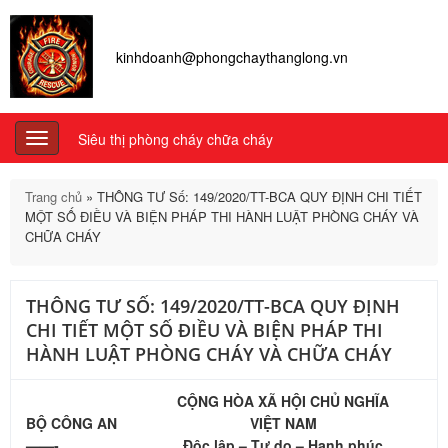
kinhdoanh@phongchaythanglong.vn
Siêu thị phòng cháy chữa cháy
Toggle
navigation
Trang chủ
»
THÔNG TƯ Số: 149/2020/TT-BCA QUY ĐỊNH CHI TIẾT
MỘT SỐ ĐIỀU VÀ BIỆN PHÁP THI HÀNH LUẬT PHÒNG CHÁY VÀ
CHỮA CHÁY
THÔNG TƯ SỐ: 149/2020/TT-BCA QUY ĐỊNH
CHI TIẾT MỘT SỐ ĐIỀU VÀ BIỆN PHÁP THI
HÀNH LUẬT PHÒNG CHÁY VÀ CHỮA CHÁY
CỘNG HÒA XÃ HỘI CHỦ NGHĨA
BỘ CÔNG AN
VIỆT NAM
——-
Độc lập – Tự do – Hạnh phúc