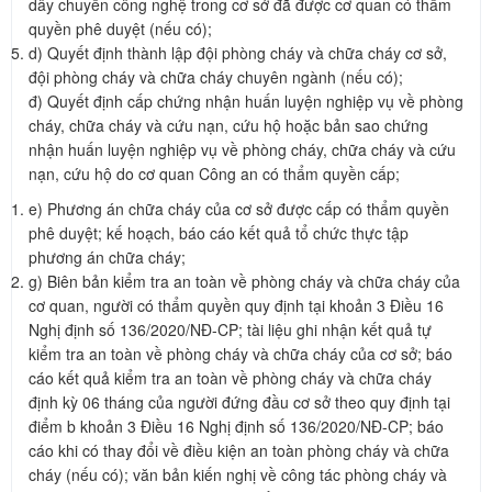
dây chuyền công nghệ trong cơ sở đã được cơ quan có thẩm
quyền phê duyệt (nếu có);
d) Quyết định thành lập đội phòng cháy và chữa cháy cơ sở,
đội phòng cháy và chữa cháy chuyên ngành (nếu có);
đ) Quyết định cấp chứng nhận huấn luyện nghiệp vụ về phòng
cháy, chữa cháy và cứu nạn, cứu hộ hoặc bản sao chứng
nhận huấn luyện nghiệp vụ về phòng cháy, chữa cháy và cứu
nạn, cứu hộ do cơ quan Công an có thẩm quyền cấp;
e) Phương án chữa cháy của cơ sở được cấp có thẩm quyền
phê duyệt; kế hoạch, báo cáo kết quả tổ chức thực tập
phương án chữa cháy;
g) Biên bản kiểm tra an toàn về phòng cháy và chữa cháy của
cơ quan, người có thẩm quyền quy định tại khoản 3 Điều 16
Nghị định số 136/2020/NĐ-CP; tài liệu ghi nhận kết quả tự
kiểm tra an toàn về phòng cháy và chữa cháy của cơ sở; báo
cáo kết quả kiểm tra an toàn về phòng cháy và chữa cháy
định kỳ 06 tháng của người đứng đầu cơ sở theo quy định tại
điểm b khoản 3 Điều 16 Nghị định số 136/2020/NĐ-CP; báo
cáo khi có thay đổi về điều kiện an toàn phòng cháy và chữa
cháy (nếu có); văn bản kiến nghị về công tác phòng cháy và