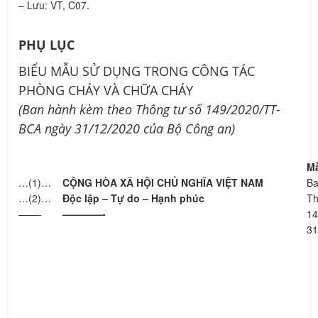
– Lưu: VT, C07.
PHỤ LỤC
BIỂU MẪU SỬ DỤNG TRONG CÔNG TÁC
PHÒNG CHÁY VÀ CHỮA CHÁY
(Ban hành kèm theo Thông tư số 149/2020/TT-
BCA ngày 31/12/2020 của Bộ Công an)
Mẫ
…(1)…
CỘNG HÒA XÃ HỘI CHỦ NGHĨA VIỆT NAM
Ba
…(2)…
Độc lập – Tự do – H
ạ
nh phúc
Th
——-
————-
14
31