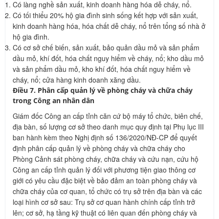
Có làng nghề sản xuất, kinh doanh hàng hóa dễ cháy, nổ.
Có tối thiểu 20% hộ gia đình sinh sống kết hợp với sản xuất,
kinh doanh hàng hóa, hóa chất dễ cháy, nổ trên tổng số nhà ở
hộ gia đình.
Có cơ sở chế biến, sản xuất, bảo quản dầu mỏ và sản phẩm
dầu mỏ, khí đốt, hóa chất nguy hiểm về cháy, nổ; kho dầu mỏ
và sản phẩm dầu mỏ, kho khí đốt, hóa chất nguy hiểm về
cháy, nổ; cửa hàng kinh doanh xăng dầu.
Điều 7. Phân cấp quản lý về phòng cháy và chữa cháy
trong Công an nhân dân
Giám đốc Công an cấp tỉnh căn cứ bộ máy tổ chức, biên chế,
địa bàn, số lượng cơ sở theo danh mục quy định tại Phụ lục III
ban hành kèm theo Nghị định số 136/2020/NĐ-CP để quyết
định phân cấp quản lý về phòng cháy và chữa cháy cho
Phòng Cảnh sát phòng cháy, chữa cháy và cứu nạn, cứu hộ
Công an cấp tỉnh quản lý đối với phương tiện giao thông cơ
giới có yêu cầu đặc biệt về bảo đảm an toàn phòng cháy và
chữa cháy của cơ quan, tổ chức có trụ sở trên địa bàn và các
loại hình cơ sở sau: Trụ sở cơ quan hành chính cấp tỉnh trở
lên; cơ sở, hạ tầng kỹ thuật có liên quan đến phòng cháy và