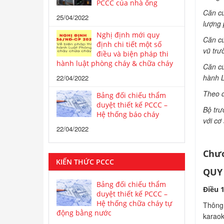
PCCC của nhà ống
Căn cứ
25/04/2022
lượng 
Nghị định mới quy
Căn cứ
định chi tiết một số
vũ trư
điều và biện pháp thi
hành luật phòng cháy & chữa cháy
Căn cứ
hành L
22/04/2022
Theo đ
Bảng đối chiếu thẩm
duyệt thiết kế PCCC –
Bộ trư
Hệ thống báo cháy
với cơ
22/04/2022
Chươ
KIẾN THỨC PCCC
QUY
Bảng đối chiếu thẩm
Điều 1
duyệt thiết kế PCCC –
Hệ thống chữa cháy tự
Thông 
động bằng nước
karaok