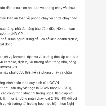
 bảo đảm điều kiện an toàn về phòng cháy và chữa
iều kiện an toàn về phòng cháy và chữa cháy theo
à cao tầng, nhà đa năng bảo đảm điều kiện an toàn
136/2020/NĐ-CP.
y phải được người đứng đầu cơ sở kinh doanh dịch vụ
oạt động.
 dịch vụ karaoke, dịch vụ vũ trường độc lập cao từ 3
 vụ karaoke, dịch vụ vũ trường nằm trong nhà, công
/2020/NĐ-CP.
ều này phải được thiết kế về phòng cháy và chữa
:
ông trình khác theo quy định của QCVN
trình” (sau đây viết gọn là QCVN 06:2020/BXD),
 các công trình khác thì tường ngoài tiếp giáp với
 II, III và là tường ngăn cháy loại 2 (REI 45) đối với
h vụ vũ trường tới trường học thực hiện theo Nghị