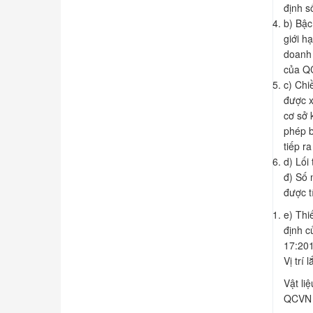
định s
b) Bậc
giới h
doanh 
của Q
c) Chi
được x
cơ sở 
phép b
tiếp r
d) Lối
đ) Số 
được t
e) Thi
định c
17:201
Vị trí
Vật li
QCVN 