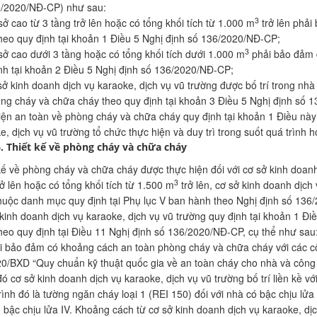
6/2020/NĐ-CP) như sau:
3
sở cao từ 3 tầng trở lên hoặc có tổng khối tích từ 1.000 m
trở lên phải
heo quy định tại khoản 1 Điều 5 Nghị định số 136/2020/NĐ-CP;
3
sở cao dưới 3 tầng hoặc có tổng khối tích dưới 1.000 m
phải bảo đảm đ
nh tại khoản 2 Điều 5 Nghị định số 136/2020/NĐ-CP;
sở kinh doanh dịch vụ karaoke, dịch vụ vũ trường được bố trí trong nh
ng cháy và chữa cháy theo quy định tại khoản 3 Điều 5 Nghị định số 
iện an toàn về phòng cháy và chữa cháy quy định tại khoản 1 Điều nà
e, dịch vụ vũ trường tổ chức thực hiện và duy trì trong suốt quá trình h
6. Thiết kế về phòng cháy và chữa cháy
kế về phòng cháy và chữa cháy được thực hiện đối với cơ sở kinh doanh
3
rở lên hoặc có tổng khối tích từ 1.500 m
trở lên, cơ sở kinh doanh dịch
thuộc danh mục quy định tại Phụ lục V ban hành theo Nghị định số 136
kinh doanh dịch vụ karaoke, dịch vụ vũ trường quy định tại khoản 1 Đi
heo quy định tại Điều 11 Nghị định số 136/2020/NĐ-CP, cụ thể như sau
i bảo đảm có khoảng cách an toàn phòng cháy và chữa cháy với các c
0/BXD “Quy chuẩn kỹ thuật quốc gia về an toàn cháy cho nhà và công 
đó cơ sở kinh doanh dịch vụ karaoke, dịch vụ vũ trường bố trí liền kề với
rình đó là tường ngăn cháy loại 1 (REI 150) đối với nhà có bậc chịu lửa I,
 bậc chịu lửa IV. Khoảng cách từ cơ sở kinh doanh dịch vụ karaoke, dịc