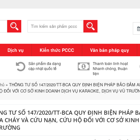
Tìm
kiếm:
Dịch vụ
Kiến thức PCCC
Văn bản pháp quy
Sản phẩm đa dạng
Thanh toán linh hoạt
cập nhật quốc tế
Nhanh chóng, thuận
tiện
chủ
»
THÔNG TƯ SỐ 147/2020/TT-BCA QUY ĐỊNH BIỆN PHÁP BẢO ĐẢM 
Ộ ĐỐI VỚI CƠ SỞ KINH DOANH DỊCH VỤ KARAOKE, DỊCH VỤ VŨ TRƯỜ
G TƯ SỐ 147/2020/TT-BCA QUY ĐỊNH BIỆN PHÁP
 CHÁY VÀ CỨU NẠN, CỨU HỘ ĐỐI VỚI CƠ SỞ KINH
TRƯỜNG