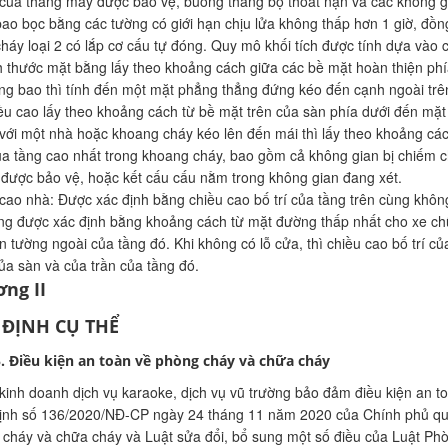
của thang máy được bảo vệ, buồng thang bộ thoát nạn và các không gi
ao bọc bằng các tường có giới hạn chịu lửa không thấp hơn 1 giờ, đồng
háy loại 2 có lắp cơ cấu tự đóng. Quy mô khối tích được tính dựa vào 
h thước mặt bằng lấy theo khoảng cách giữa các bề mặt hoàn thiện phí
ng bao thì tính đến một mặt phẳng thẳng đứng kéo đến cạnh ngoài trê
ều cao lấy theo khoảng cách từ bề mặt trên của sàn phía dưới đến mặt
 với một nhà hoặc khoang cháy kéo lên đến mái thì lấy theo khoảng c
ủa tầng cao nhất trong khoang cháy, bao gồm cả không gian bị chiếm c
được bảo vệ, hoặc kết cấu cấu nằm trong không gian đang xét.
cao nhà: Được xác định bằng chiều cao bố trí của tầng trên cùng không 
ng được xác định bằng khoảng cách từ mặt đường thấp nhất cho xe chữ
n tường ngoài của tầng đó. Khi không có lỗ cửa, thì chiều cao bố trí 
của sàn và của trần của tầng đó.
ng II
 ĐỊNH CỤ THỂ
5. Điều kiện an toàn về phòng cháy và chữa cháy
kinh doanh dịch vụ karaoke, dịch vụ vũ trường bảo đảm điều kiện an t
ịnh số 136/2020/NĐ-CP ngày 24 tháng 11 năm 2020 của Chính phủ quy đ
cháy và chữa cháy và Luật sửa đổi, bổ sung một số điều của Luật Phò