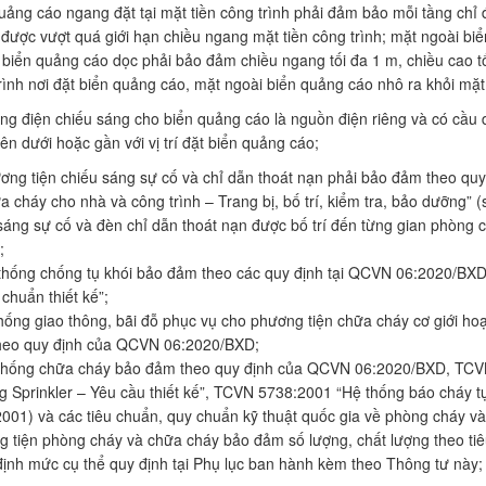
uảng cáo ngang đặt tại mặt tiền công trình phải đảm bảo mỗi tầng chỉ 
được vượt quá giới hạn chiều ngang mặt tiền công trình; mặt ngoài biể
 biển quảng cáo dọc phải bảo đảm chiều ngang tối đa 1 m, chiều cao 
rình nơi đặt biển quảng cáo, mặt ngoài biển quảng cáo nhô ra khỏi mặt 
ng điện chiếu sáng cho biển quảng cáo là nguồn điện riêng và có cầu 
ên dưới hoặc gần với vị trí đặt biển quảng cáo;
ơng tiện chiếu sáng sự cố và chỉ dẫn thoát nạn phải bảo đảm theo q
a cháy cho nhà và công trình – Trang bị, bố trí, kiểm tra, bảo dưỡng” 
sáng sự cố và đèn chỉ dẫn thoát nạn được bố trí đến từng gian phòng c
;
thống chống tụ khói bảo đảm theo các quy định tại QCVN 06:2020/BX
 chuẩn thiết kế”;
thống giao thông, bãi đỗ phục vụ cho phương tiện chữa cháy cơ giới hoạt
heo quy định của QCVN 06:2020/BXD;
 thống chữa cháy bảo đảm theo quy định của QCVN 06:2020/BXD, TCV
g Sprinkler – Yêu cầu thiết kế”, TCVN 5738:2001 “Hệ thống báo cháy tự
001) và các tiêu chuẩn, quy chuẩn kỹ thuật quốc gia về phòng cháy và
 tiện phòng cháy và chữa cháy bảo đảm số lượng, chất lượng theo ti
định mức cụ thể quy định tại Phụ lục ban hành kèm theo Thông tư này;