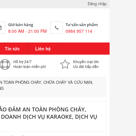
Đăng nhập
Giờ bán hàng
Tư vấn sản phẩm
8:00 AM - 21:00 PM
0984 957 114
Tin tức
Liên hệ
Hỗ trợ 24/7
Khuyến mại lớn
Hoàn toàn miễn phí
Ưu đãi hấp dẫn
AN TOÀN PHÒNG CHÁY, CHỮA CHÁY VÀ CỨU NẠN,
NG
 BẢO ĐẢM AN TOÀN PHÒNG CHÁY,
 DOANH DỊCH VỤ KARAOKE, DỊCH VỤ