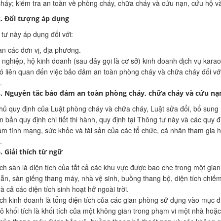
háy; kiểm tra an toàn về phòng cháy, chữa cháy và cứu nạn, cứu hộ v
2. Đối tượng áp dụng
tư này áp dụng đối với:
n các đơn vị, địa phương.
nghiệp, hộ kinh doanh (sau đây gọi là cơ sở) kinh doanh dịch vụ karao
ó liên quan đến việc bảo đảm an toàn phòng cháy và chữa cháy đối với
.
3. Nguyên tắc bảo đảm an toàn phòng cháy, chữa cháy và cứu nạ
hủ quy định của Luật phòng cháy và chữa cháy, Luật sửa đổi, bổ sung
n bản quy định chi tiết thi hành, quy định tại Thông tư này và các quy đ
m tính mạng, sức khỏe và tài sản của các tổ chức, cá nhân tham gia h
.
. Giải thích từ ngữ
ích sàn là diện tích của tất cả các khu vực được bao che trong một gi
ẫn, sàn giếng thang máy, nhà vệ sinh, buồng thang bộ, diện tích chiếm
à cả các diện tích sinh hoạt hở ngoài trời.
ích kinh doanh là tổng diện tích của các gian phòng sử dụng vào mục đ
 khối tích là khối tích của một không gian trong phạm vi một nhà hoặ