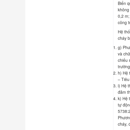
Biển q
không 
0,2 m;
công t
Hệ thố
cháy b
g) Phư
và chữ
chiếu 
trường
h) Hệ 
– Tiêu
i) Hệ 
đảm t
k) Hệ
tự độn
5738:2
Phương
cháy, 