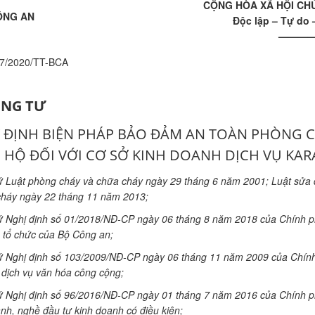
CỘNG HÒA XÃ HỘI CHỦ
ÔNG AN
Độc lập – Tự do
———
47/2020/TT-BCA
NG TƯ
 ĐỊNH BIỆN PHÁP BẢO ĐẢM AN TOÀN PHÒNG C
 HỘ ĐỐI VỚI CƠ SỞ KINH DOANH DỊCH VỤ KAR
 Luật phòng cháy và chữa cháy ngày 29 tháng 6 năm 2001; Luật sửa đ
háy ngày 22 tháng 11 năm 2013;
 Nghị định số 01/2018/NĐ-CP ngày 06 tháng 8 năm 2018 của Chính ph
 tổ chức của Bộ Công an;
 Nghị định số 103/2009/NĐ-CP ngày 06 tháng 11 năm 2009 của Chính
dịch vụ văn hóa công cộng;
 Nghị định số 96/2016/NĐ-CP ngày 01 tháng 7 năm 2016 của Chính phủ q
nh, nghề đầu tư kinh doanh có điều kiện;