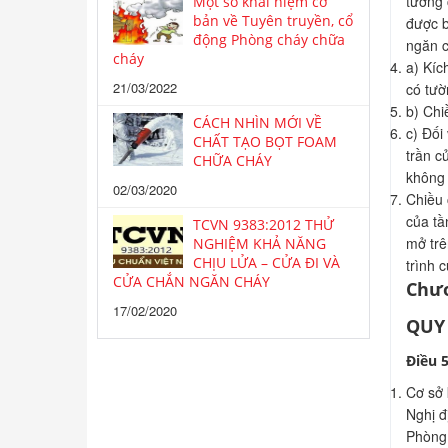
tường 
Một số khái niệm cơ
bản về Tuyên truyền, cổ
được b
động Phòng cháy chữa
ngăn c
cháy
a) Kíc
21/03/2022
có tườ
b) Chi
CÁCH NHÌN MỚI VỀ
c) Đối
CHẤT TẠO BỌT FOAM
trần c
CHỮA CHÁY
không 
02/03/2020
Chiều 
của tầ
TCVN 9383:2012 THỬ
mở trê
NGHIỆM KHẢ NĂNG
CHỊU LỬA – CỬA ĐI VÀ
trình 
CỬA CHẮN NGĂN CHÁY
Chươ
17/02/2020
QUY
Điều 
Cơ sở 
Nghị đ
Phòng 