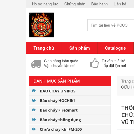
Hồ sơ năng lực
Chứng nhận
Bảo hành
Liên hệ
Trang chủ
Sản phẩm
Catalogue
Giao hàng toàn quốc
Tư vấn thiết kế
Vận chuyển tận nơi
Lắp đặt tận nơi
DANH MỤC SẢN PHẨM
Trang 
CỨU H
BÁO CHÁY UNIPOS
Báo cháy HOCHIKI
THÔN
Báo cháy FireSmart
CHỮA
Báo cháy thông dụng
VŨ 
Chữa cháy khí FM-200