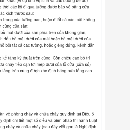
an khác (ví dụ khu vệ sinh và các buồng để đồ)
 thời các lối đi qua tường được bảo vệ bằng cửa
các kích thước sau:
a trong của tường bao, hoặc ở tất cả các mặt không
n cùng của sàn;
 bề mặt dưới của sàn phía trên của không gian;
ách đến bề mặt dưới của mái hoặc bề mặt dưới của
hỗ bởi tất cả các tường, hoặc giếng đứng, kênh dẫn
kể tầng kỹ thuật trên cùng. Còn chiều cao bố trí
a cháy tiếp cận tới mép dưới của lỗ cửa (cửa sổ)
của tầng trên cùng được xác định bằng nửa tổng cao
oàn về phòng cháy và chữa cháy quy định tại Điều 5
ịnh chi tiết một số điều và biện pháp thi hành Luật
ng cháy và chữa cháy (sau đây viết gọn là Nghị định