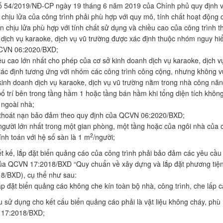
ố 54/2019/NĐ-CP ngày 19 tháng 6 năm 2019 của Chính phủ quy định về 
 chịu lửa của công trình phải phù hợp với quy mô, tính chất hoạt động 
ạn chịu lửa phù hợp với tính chất sử dụng và chiều cao của công trình
dịch vụ karaoke, dịch vụ vũ trường được xác định thuộc nhóm nguy hi
CVN 06:2020/BXD;
ều cao lớn nhất cho phép của cơ sở kinh doanh dịch vụ karaoke, dịch v
ác định tương ứng với nhóm các công trình công cộng, nhưng không vư
kinh doanh dịch vụ karaoke, dịch vụ vũ trường nằm trong nhà công n
ố trí bên trong tầng hầm 1 hoặc tầng bán hầm khi tổng diện tích khôn
a ngoài nhà;
 thoát nạn bảo đảm theo quy định của QCVN 06:2020/BXD;
người lớn nhất trong một gian phòng, một tầng hoặc của ngôi nhà của c
2
ính toán với hệ số sàn là 1 m
/người;
ết kế, lắp đặt biển quảng cáo của công trình phải bảo đảm các yêu cầu v
ủa QCVN 17:2018/BXD “Quy chuẩn về xây dựng và lắp đặt phương tiện 
8/BXD), cụ thể như sau:
 lắp đặt biển quảng cáo không che kín toàn bộ nhà, công trình, che lấp c
ệu sử dụng cho kết cấu biển quảng cáo phải là vật liệu không cháy, p
17:2018/BXD;