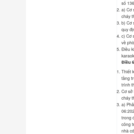
số 13
a) Cơ 
cháy t
b) Cơ 
quy đị
c) Cơ 
về phò
Điều k
karaok
Điều 
Thiết 
tầng t
trình 
Cơ sở 
cháy t
a) Phả
06:202
trong 
công t
nhà có