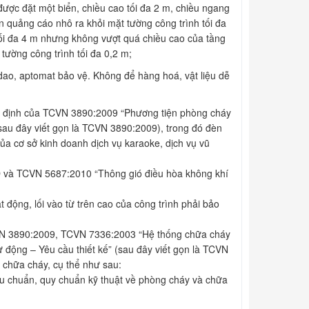
được đặt một biển, chiều cao tối đa 2 m, chiều ngang
n quảng cáo nhô ra khỏi mặt tường công trình tối đa
tối đa 4 m nhưng không vượt quá chiều cao của tầng
tường công trình tối đa 0,2 m;
dao, aptomat bảo vệ. Không để hàng hoá, vật liệu dễ
uy định của TCVN 3890:2009 “Phương tiện phòng cháy
(sau đây viết gọn là TCVN 3890:2009), trong đó đèn
ủa cơ sở kinh doanh dịch vụ karaoke, dịch vụ vũ
D và TCVN 5687:2010 “Thông gió điều hòa không khí
 động, lối vào từ trên cao của công trình phải bảo
N 3890:2009, TCVN 7336:2003 “Hệ thống chữa cháy
 động – Yêu cầu thiết kế” (sau đây viết gọn là TCVN
 chữa cháy, cụ thể như sau:
êu chuẩn, quy chuẩn kỹ thuật về phòng cháy và chữa