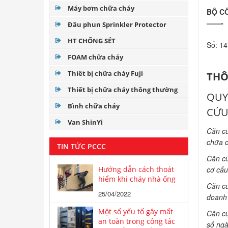
Máy bơm chữa cháy
BỘ C
——-
Đầu phun Sprinkler Protector
HT CHỐNG SÉT
Số: 1
FOAM chữa cháy
Thiết bị chữa cháy Fuji
THÔ
Thiết bị chữa cháy thông thường
QUY
Bình chữa cháy
CỨU
Van ShinYi
Căn cứ
chữa c
TIN TỨC PCCC
Căn cứ
Hướng dẫn cách thoát
cơ cấu
hiểm khi cháy nhà ống
Căn cứ
25/04/2022
doanh 
Một số yếu tố gây mất
Căn cứ
an toàn trong công tác
số ngà