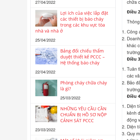
chữa c
27/04/2022
Điều 
Lợi ích của việc lắp đặt
các thiết bị báo cháy
Thông 
trong các khu vực tòa
nhà và nhà ở
Công a
Doanh 
25/04/2022
khác c
Bảng đối chiếu thẩm
trường
duyệt thiết kế PCCC –
Điều 
Hệ thống báo cháy
Tuân t
22/04/2022
các vă
Bảo đả
Phòng cháy chữa cháy
là gì?
trường
Điều 4
25/03/2022
Diện t
NHỮNG YÊU CẦU CẦN
kênh d
CHUẨN BỊ HỒ SƠ NỘP
động v
CẢNH SÁT PCCC
Diện t
23/03/2022
Quy mô