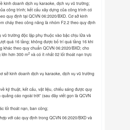
kinh doanh dịch vụ karaoke, dịch vụ vũ trường;
của công trình; kết cấu xây dựng của công trình có
 theo quy định tại QCVN 06:2020/BXD. Cơ sở kinh
ểm cháy theo công năng là nhóm F2.2 theo quy định
ụ vũ trường độc lập phụ thuộc vào bậc chịu lửa và
ợt quá 16 tầng; không được bố trí quá tầng 16 khi
ăng khác theo quy chuẩn QCVN 06:2020/BXD; cho
2
g lớn hơn 300 m
và có ít nhất 02 lối thoát nạn trực
ơ sở kinh doanh dịch vụ karaoke, dịch vụ vũ trường
ề kỹ thuật, kết cấu, vật liệu, chiếu sáng được quy
quảng cáo ngoài trời” (sau đây viết gọn là QCVN
ác lối thoát nạn, ban công;
hù hợp với các quy định trong QCVN 06:2020/BXD và