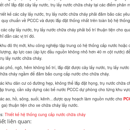
iết chỉ lắp đặt cây lấy nước, trụ lấy nước chữa cháy tại các điểm phân 
thiết kế các cây lấy nước, trụ lấy nước chữa cháy phải đảm bảo các yêu 
 quy chuẩn về PCCC và được lắp đặt thống nhất trên toàn bộ hệ thống
rí các cây lấy nước, trụ lấy nước chữa cháy phải bố trí thuận tiện cho q
ỉ dẫn các vị trí đó.
khu đô thị mới, khu công nghiệp tập trung có hệ thống cấp nước hoặc 
 lượng, áp lực cao (áp lực đầu nguồn không nhỏ hơn 40 m cột nước) để 
trụ lấy nước chữa cháy.
các phố, ngõ, hẻm không bố trí, lắp đặt được cây lấy nước, trụ lấy nước c
chữa cháy ngầm để đảm bảo cung cấp nước cho chữa cháy.
các khu dân cư có đường hẹp, không thể lắp đặt họng, trụ nước chữa 
ập trung, cần xây dựng các bể nước PCCC dự phòng cho từng khu vự
các ao, hồ, sông, suối, kênh…được quy hoạch làm nguồn nước cho
PC
ố ga) thuận tiện cho xe chữa cháy lấy nước.
s:
Thiết kế hệ thống cung cấp nước chữa cháy
iết liên quan: