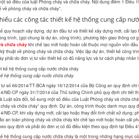
ột số điều của luật Phòng cháy và chữa cháy. Nội dung điểm 1 Điều 15
kế về phòng cháy và chữa cháy”.
hiểu các công tác thiết kế hệ thống cung cấp nư
kế quy hoạch xây dựng, dự án đầu tư và thiết kế xây dựng mới, cải tạo 
ng trình, (gọi chung là dự án, công trình), phương tiện giao thông cơ 
và chữa cháy
khi chế tạo mới hoặc hoán cải thuộc mọi nguồn vốn đầu t
kỹ thuật về phòng cháy và chữa cháy. Việc lập dự án, thiết kế công trì
ày phải do đơn vị tư vấn thiết kế có đủ năng lực và tư cách pháp nhân 
kế hệ thống cung cấp nước chữa cháy
tư số 66/2014/TT-BCA ngày 16/12/2014 của Bộ Công an quy định chi ti
4/NĐ-CP ngày 31/7/2014 của Thủ tướng Chính phủ quy định chi tiết th
à Luật sửa đổi, bổ sung một số điều của Luật Phòng cháy và chữa cháy.
cháy và chữa cháy” quy định: Dự án, công trình thuộc danh mục quy đị
4/NĐ-CP, khi xây dựng mới, cải tạo hoặc thay đổi tính chất xử dụng; ph
o an toàn phòng cháy và chữa cháy khi chế tạo mới hoặc hoán cải phả
heo quy định và phải do đơn vị có đủ điều kiện theo quy định tại Điều 
kế hệ thống cung cấp nước chữa cháy là một trong những hạng mục của