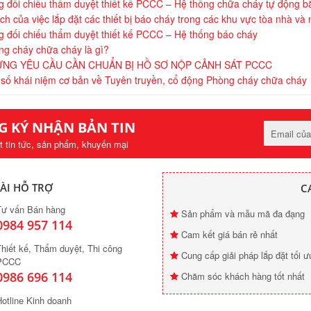
 đối chiếu thẩm duyệt thiết kế PCCC – Hệ thống chữa cháy tự động 
ích của việc lắp đặt các thiết bị báo cháy trong các khu vực tòa nhà và
 đối chiếu thẩm duyệt thiết kế PCCC – Hệ thống báo cháy
g cháy chữa cháy là gì?
NG YÊU CẦU CẦN CHUẨN BỊ HỒ SƠ NỘP CẢNH SÁT PCCC
số khái niệm cơ bản về Tuyên truyền, cổ động Phòng cháy chữa cháy
G KÝ NHẬN BẢN TIN
t tin tức, sản phẩm, khuyến mại
ÀI HỖ TRỢ
C
Tư vấn Bán hàng
Sản phẩm và mẫu mã đa đạng
0984 957 114
Cam kết giá bán rẻ nhất
hiết kế, Thẩm duyệt, Thi công
Cung cấp giải pháp lắp đặt tối ư
PCCC
0986 696 114
Chăm sóc khách hàng tốt nhất
otline Kinh doanh