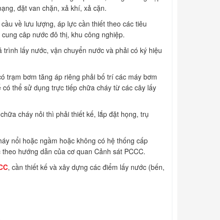
mạng, đặt van chặn, xả khí, xả cặn.
cầu về lưu lượng, áp lực cần thiết theo các tiêu
 cung câp nước đô thị, khu công nghiệp.
uá trình lấy nước, vận chuyển nước và phải có ký hiệu
có trạm bơm tăng áp riêng phải bố trí các máy bơm
có thể sử dụng trực tiếp chữa cháy từ các cây lấy
hữa cháy nỏi thì phải thiết kế, lắp đặt họng, trụ
cháy nổi hoặc ngầm hoặc không có hệ thống cấp
c theo hướng dẫn của cơ quan Cảnh sát PCCC.
CC
, cần thiết kế và xây dựng các điểm lấy nước (bến,