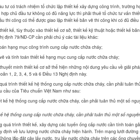
u tư có trách nhiệm tổ chức lập thiết kế xây dựng công trình, trường hợ
 hợp chủ đầu tư không có đủ năng lực thì phải thuê tổ chức tư vấn thiết
ầu thi công có thể được giao lập thiết kế bản vẽ thi công khi có đủ điều
hiết kế, tùy thuộc vào thiết kế cơ sở, thiết kế kỹ thuật hoặc thiết kế bản
hị định 79/NĐ-CP cần phải chú ý các tài liệu khác:
oán hạng mục công trình cung cấp nước chữa cháy;
vẽ và tính toán thiết kế hạng mục cung cấp nước chữa cháy;
thuyết minh thiết kế cơ sở thể hiện những nội dung yêu cầu về giải ph
oản 1, 2, 3, 4, 5 và 6 Điều 13 Nghị định này.
quá trình thiết kế hệ thống cung cấp nước chữa cháy, cần phải tuân th
u cầu của Tiêu chuẩn Việt Nam như sau:
kế hệ thống cung cấp nước chữa cháy, cần phải tuân thủ một số nguyên
g quá trình thiết kế, xây dựng các tuyến ống cấp nước cần tính toán g
y định về lưu lượng nước chữa cháy hiện hành. Trên mạng lưới đường ống
Không lắp đặt cây lấy nước, trụ lấy nước chữa cháy trên các ống chuyề