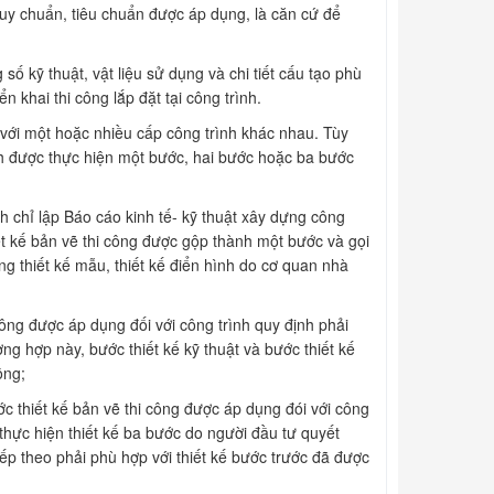
quy chuẩn, tiêu chuẩn được áp dụng, là căn cứ để
số kỹ thuật, vật liệu sử dụng và chi tiết cấu tạo phù
 khai thi công lắp đặt tại công trình.
 với một hoặc nhiều cấp công trình khác nhau. Tùy
ình được thực hiện một bước, hai bước hoặc ba bước
nh chỉ lập Báo cáo kinh tế- kỹ thuật xây dựng công
iết kế bản vẽ thi công được gộp thành một bước và gọi
ụng thiết kế mẫu, thiết kế điển hình do cơ quan nhà
công được áp dụng đối với công trình quy định phải
ng hợp này, bước thiết kế kỹ thuật và bước thiết kế
ông;
ớc thiết kế bản vẽ thi công được áp dụng đói với công
 thực hiện thiết kế ba bước do người đầu tư quyết
iếp theo phải phù hợp với thiết kế bước trước đã được