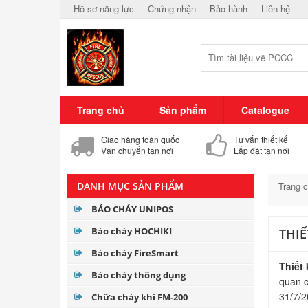
Hồ sơ năng lực
Chứng nhận
Bảo hành
Liên hệ
Trang chủ
Sản phẩm
Catalogue
Giao hàng toàn quốc
Tư vấn thiết kế
Vận chuyển tận nơi
Lắp đặt tận nơi
DANH MỤC SẢN PHẨM
Trang 
BÁO CHÁY UNIPOS
Báo cháy HOCHIKI
THI
Báo cháy FireSmart
Thiết
Báo cháy thông dụng
quan c
31/7/2
Chữa cháy khí FM-200