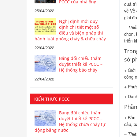
PCCC của nhà ống
quá tr
25/04/2022
về Về 
giai đ
Nghị định mới quy
định chi tiết một số
–
Thiế
điều và biện pháp thi
chọn, 
hành luật phòng cháy & chữa cháy
triển k
22/04/2022
Tron
Bảng đối chiếu thẩm
sở p
duyệt thiết kế PCCC –
Hệ thống báo cháy
+ Giới
công n
22/04/2022
+ Phươ
+ Danh
KIẾN THỨC PCCC
Phần
Bảng đối chiếu thẩm
+ Bản 
duyệt thiết kế PCCC –
cấu, b
Hệ thống chữa cháy tự
động bằng nước
–
Thiế