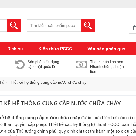
Tìm
kiếm:
Dịch vụ
Kiến thức PCCC
Văn bản pháp quy
Sản phẩm đa dạng
Thanh toán linh hoạt
cập nhật quốc tế
Nhanh chóng, thuận
tiện
chủ
»
Thiết kế hệ thống cung cấp nước chữa cháy
ẾT KẾ HỆ THỐNG CUNG CẤP NƯỚC CHỮA CHÁY
 kế hệ thống cung cấp nước chữa cháy
được thực hiện bởi các cơ q
ó thẩm quyền cấp phép. Thiết kế các hệ thống kỹ thuật PCCC tuân th
014 của Thủ tướng chính phủ, quy định chi tiết thi hành một số điều c