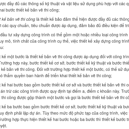
ược đầy đủ các thông số kỹ thuật và vật liệu sử dụng phù hợp với các 
khai bước thiết kế bản vẽ thi công;
t kế bản vẽ thi công
là thiết kế bảo đảm thể hiện được đầy đủ các thông 
i các quy chuẩn, tiêu chuẩn được áp dụng, đảm bảo đủ điều kiện để triển
đầu tư xây dựng công trình có thể gồm một hoặc nhiều loại công trình
uy mô, tính chất của công trình cụ thể, việc thiết kế xây dựng công tr
u:
t kế một bước là thiết kế bản vẽ thi công được áp dụng đối với công trì
 Trường hợp này, bước thiết kế cơ sở, bước thiết kế kỹ thuật và bước th
ết kế bản vẽ thi công. Đối với trường hợp thiết kế một bước, có thể sử d
ó thẩm quyền ban hành để triển khai thiết kế bản vẽ thi công;
t kế hai bước bao gồm bước thiết kế cơ sở và bước thiết kế bản vẽ thi 
 án trừ các công trình được quy định tại điểm a, điểm c khoản này. Trườ
 thi công được gộp thành một bước và gọi là bước thiết kế bản vẽ thi c
t kế ba bước bao gồm bước thiết kế cơ sở, bước thiết kế kỹ thuật và bư
quy định phải lập dự án. Tùy theo mức độ phức tạp của công trình, việc
Trường hợp thực hiện thiết kế hai bước hoặc ba bước thì thiết kế bước t
yệt.