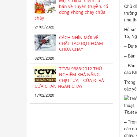
Một số khái niệm cơ
Chủ đầ
bản về Tuyên truyền, cổ
động Phòng cháy chữa
trường
cháy
nhà th
21/03/2022
Hồ sơ t
15, Ng
CÁCH NHÌN MỚI VỀ
CHẤT TẠO BỌT FOAM
– Dự t
CHỮA CHÁY
– Bản 
02/03/2020
– Bản 
TCVN 9383:2012 THỬ
các Kh
NGHIỆM KHẢ NĂNG
CHỊU LỬA – CỬA ĐI VÀ
Trong 
CỬA CHẮN NGĂN CHÁY
các yê
17/02/2020
Thiết 
– Tron
các qu
cháy. 