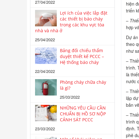
27/04/2022
hiện đ
triển 
Lợi ích của việc lắp đặt
các thiết bị báo cháy
–
Thiế
trong các khu vực tòa
hợp vớ
nhà và nhà ở
Dự án 
25/04/2022
theo q
Bảng đối chiếu thẩm
như sa
duyệt thiết kế PCCC –
– Thiế
Hệ thống báo cháy
trình.
22/04/2022
là thi
nước c
Phòng cháy chữa cháy
là gì?
– Thiế
25/03/2022
lập dự
bản vẽ
NHỮNG YÊU CẦU CẦN
CHUẨN BỊ HỒ SƠ NỘP
– Thiế
CẢNH SÁT PCCC
trình 
định. 
23/03/2022
phê du