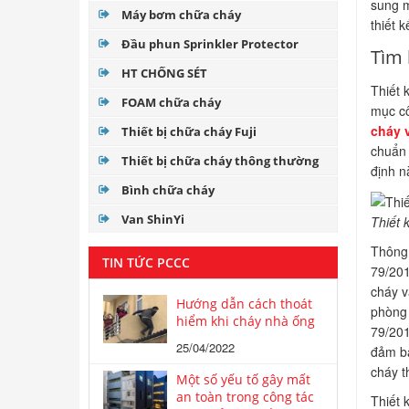
sung m
Máy bơm chữa cháy
thiết 
Đầu phun Sprinkler Protector
Tìm 
HT CHỐNG SÉT
Thiết 
FOAM chữa cháy
mục cô
cháy 
Thiết bị chữa cháy Fuji
chuẩn 
Thiết bị chữa cháy thông thường
định n
Bình chữa cháy
Van ShinYi
Thiết 
Thông 
TIN TỨC PCCC
79/201
cháy v
Hướng dẫn cách thoát
phòng 
hiểm khi cháy nhà ống
79/201
25/04/2022
đảm bả
cháy t
Một số yếu tố gây mất
an toàn trong công tác
Thiết 