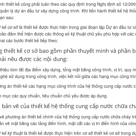
ình thiết kế cũng phải tuân theo các quy định trong Nghị định số 12/
quản lý dự án đầu tư xây dựng công trình. Khi tiến hành thiết kế hệ t
oạn sau:
t kế cơ sở
là thiết kế được thực hiện trong giai đoạn lập Dự án đầu tư c
bảo đảm thể hiện được các thông số kỹ thuật chủ yếu phù hợp với các 
hai các bước thiết kế tiếp theo;
g thiết kế cơ sở bao gồm phần thuyết minh và phần bả
hải nêu được các nội dung:
 thiệu tóm tắt địa điểm xây dựng, tổng mặt bằng công trình, vị trí, qu
ghệ sử dụng trong công trình, việc kết nối giữa các hạng mục công trìn
ng án thiết kế các hạng mục công trình của hệ thống cung cấp nước 
 mục các quy chuẩn, tiêu chuẩn chủ yếu được áp dụng.
 bản vẽ của thiết kế hệ thống cung cấp nước chữa ch
vẽ phương án thiết kế chính của hệ thống cung cấp nước chữa cháy trê
ản vẽ mặt bằng các tầng điển hình, mặt cắt các vị trí điển hình của công
t kế kỹ thuật
là thiết kế được thực hiện trên cơ sở thiết kế cơ sở trong