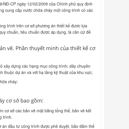
2009/NĐ-CP ngày 12/02/2009 của Chính phủ quy định
hống cung cấp nước chữa cháy một công trình có các
ông trình trên cơ sở phương án thiết kế đươc lựa
quy chuẩn, tiêu chuẩn được áp dụng, là căn cứ để
n vẽ. Phần thuyết minh của thiết kế cơ
y mô xây dựng các hạng mục công trình; dây chuyền
h thuộc dự án và với hạ tầng kỹ thuật của khu vực;
chữa cháy;
áy cơ sở bao gồm:
n cơ sở các bản vẽ mặt bằng tổng thể, bản vẽ kết
 trình.
 dự án đầu tư công trình được phê duyệt, bảo đảm thể