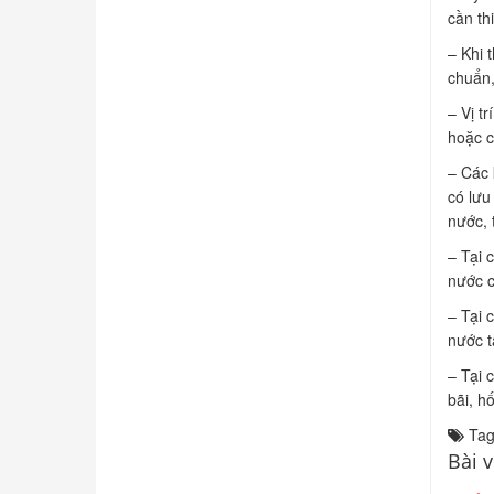
cần th
– Khi 
chuẩn,
– Vị t
hoặc ch
– Các 
có lưu
nước, 
– Tại 
nước 
– Tại 
nước t
– Tại 
bãi, h
Tag
Bài v