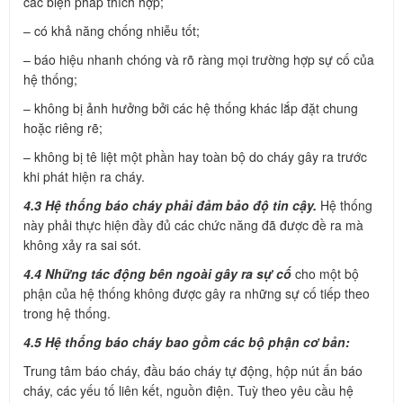
các biện pháp thích hợp;
– có khả năng chống nhiễu tốt;
– báo hiệu nhanh chóng và rõ ràng mọi trường hợp sự cố của
hệ thống;
– không bị ảnh hưởng bởi các hệ thống khác lắp đặt chung
hoặc riêng rẽ;
– không bị tê liệt một phần hay toàn bộ do cháy gây ra trước
khi phát hiện ra cháy.
4.3 Hệ thống báo cháy phải đảm bảo độ tin cậy.
Hệ thống
này phải thực hiện đầy đủ các chức năng đã được đề ra mà
không xảy ra sai sót.
4.4 Những tác động bên ngoài gây ra sự cố
cho một bộ
phận của hệ thống không được gây ra những sự cố tiếp theo
trong hệ thống.
4.5 Hệ thống báo cháy bao gồm các bộ phận cơ bản:
Trung tâm báo cháy, đầu báo cháy tự động, hộp nút ấn báo
cháy, các yếu tố liên kết, nguồn điện. Tuỳ theo yêu cầu hệ