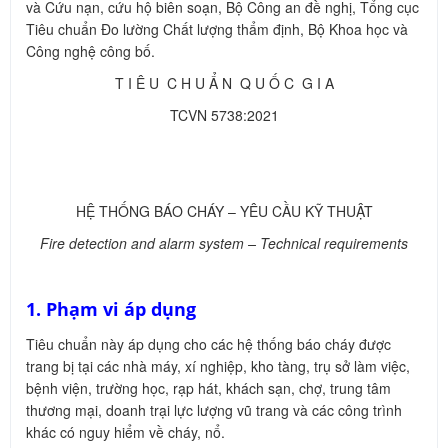
và Cứu nạn, cứu hộ biên soạn, Bộ Công an đề nghị, Tổng cục
Tiêu chuẩn Đo lường Chất lượng thẩm định, Bộ Khoa học và
Công nghệ công bố.
T I Ê U C H U Ẩ N Q U Ố C G I A
TCVN 5738:2021
HỆ THỐNG BÁO CHÁY – YÊU CẦU KỸ THUẬT
Fire detection and alarm system – Technical requirements
1. Phạm vi áp dụng
Tiêu chuẩn này áp dụng cho các hệ thống báo cháy được
trang bị tại các nhà máy, xí nghiệp, kho tàng, trụ sở làm việc,
bệnh viện, trường học, rạp hát, khách sạn, chợ, trung tâm
thương mại, doanh trại lực lượng vũ trang và các công trình
khác có nguy hiểm về cháy, nổ.