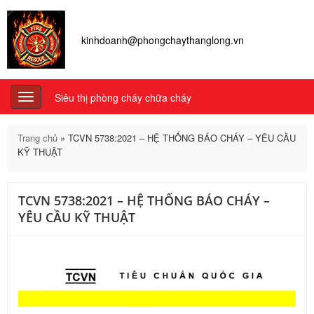
kinhdoanh@phongchaythanglong.vn
Siêu thị phòng cháy chữa cháy
Toggle
navigation
Trang chủ
»
TCVN 5738:2021 – HỆ THỐNG BÁO CHÁY – YÊU CẦU
KỸ THUẬT
TCVN 5738:2021 – HỆ THỐNG BÁO CHÁY –
YÊU CẦU KỸ THUẬT