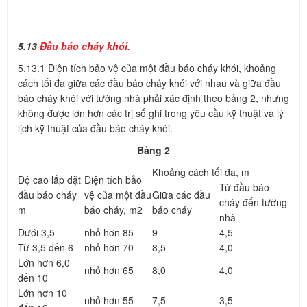
5.13
Đầu báo cháy khói.
5.13.1 Diện tích bảo vệ của một đầu báo cháy khói, khoảng
cách tối đa giữa các đầu báo cháy khói với nhau và giữa đầu
báo cháy khói với tường nhà phải xác định theo bảng 2, nhưng
không được lớn hơn các trị số ghi trong yêu cầu kỹ thuật và lý
lịch kỹ thuật của đầu báo cháy khói.
Bảng 2
Khoảng cách tối đa, m
Độ cao lắp đặt
Diện tích bảo
Từ đầu báo
đầu báo cháy
vệ của một đầu
Giữa các đầu
cháy đến tường
m
báo cháy, m2
báo cháy
nhà
Dưới 3,5
nhỏ hơn 85
9
4,5
Từ 3,5 đến 6
nhỏ hơn 70
8,5
4,0
Lớn hơn 6,0
nhỏ hơn 65
8,0
4,0
đến 10
Lớn hơn 10
nhỏ hơn 55
7,5
3,5