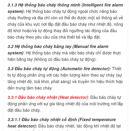
3.1.3 Hệ thống báo cháy thông minh (Intelligent fire alarm
system)
:
Hệ thống báo cháy tự động ngoài chức năng báo
cháy thường và địa chỉ còn có thể đo được một số thông số về
cháy của khu vực nơi lắp đặt đầu báo cháy như nhiệt độ, nồng
độ khói hoặc/và tự động thay đổi ngưỡng tác động của đầu
báo cháy theo yêu cầu của nhà thiết kế và lắp đặt.
3.2 Hệ thống báo cháy bằng tay (Manual fire alarm
system)
: Hệ thống báo cháy mà việc báo cháy chỉ được thực
hiện bằng tay (không có đầu báo cháy tự động).
3.3 Đầu báo cháy tự động (Automatic fire detector):
Thiết
bị tự động phản ứng với các hiện tượng kèm theo sự cháy (sự
tăng nhiệt độ, toả khói, phát sáng) và truyền tín hiệu thích hợp
đến trung tâm báo cháy.
3.3.1 Đầu báo cháy nhiệt (Heat detector)
: Đầu báo cháy tự
động phản ứng với sự gia tăng nhiệt độ của môi trường nơi lắp
đặt đầu báo cháy.
3.3.1.1 Đầu báo cháy nhiệt cố định (Fixed temperature
heat detector):
Đầu báo cháy nhiệt, tác động khi nhiệt độ tại