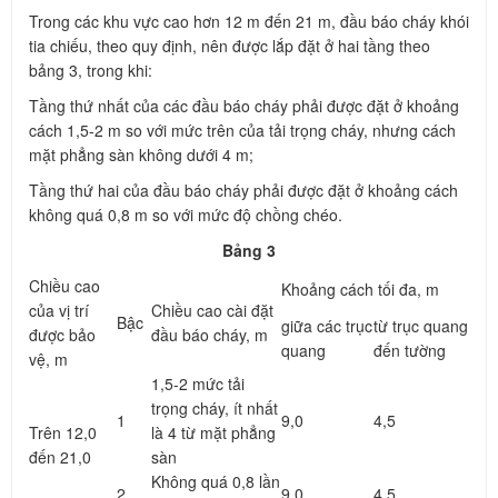
Trong các khu vực cao hơn 12 m đến 21 m, đầu báo cháy khói
tia chiếu, theo quy định, nên được lắp đặt ở hai tầng theo
bảng 3, trong khi:
Tầng thứ nhất của các đầu báo cháy phải được đặt ở khoảng
cách 1,5-2 m so với mức trên của tải trọng cháy, nhưng cách
mặt phẳng sàn không dưới 4 m;
Tầng thứ hai của đầu báo cháy phải được đặt ở khoảng cách
không quá 0,8 m so với mức độ chồng chéo.
Bảng 3
Chiều cao
Khoảng cách tối đa, m
của vị trí
Chiều cao cài đặt
Bậc
giữa các trục
từ trục quang
được bảo
đầu báo cháy, m
quang
đến tường
vệ, m
1,5-2 mức tải
trọng cháy, ít nhất
1
9,0
4,5
Trên 12,0
là 4 từ mặt phẳng
đến 21,0
sàn
Không quá 0,8 lần
2
9,0
4,5