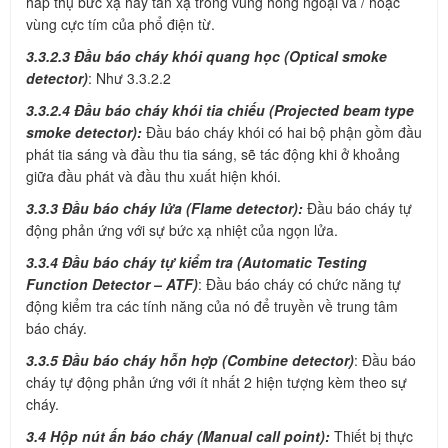
hấp thụ bức xạ hay tán xạ trong vùng hồng ngoại và / hoặc
vùng cực tím của phổ điện từ.
3.3.2.3 Đầu báo cháy khói quang học (Optical smoke
detector)
: Như 3.3.2.2
3.3.2.4 Đầu báo cháy khói tia chiếu (Projected beam type
smoke detector):
Đầu báo cháy khói có hai bộ phận gồm đầu
phát tia sáng và đầu thu tia sáng, sẽ tác động khi ở khoảng
giữa đầu phát và đầu thu xuất hiện khói.
3.3.3 Đầu báo cháy lửa (Flame detector):
Đầu báo cháy tự
động phản ứng với sự bức xạ nhiệt của ngọn lửa.
3.3.4 Đầu báo cháy tự kiểm tra (Automatic Testing
Function Detector – ATF)
: Đầu báo cháy có chức năng tự
động kiểm tra các tính năng của nó để truyền về trung tâm
báo cháy.
3.3.5 Đầu báo cháy hỗn hợp (Combine detector)
: Đầu báo
cháy tự động phản ứng với ít nhất 2 hiện tượng kèm theo sự
cháy.
3.4 Hộp nút ấn báo cháy (Manual call point):
Thiết bị thực