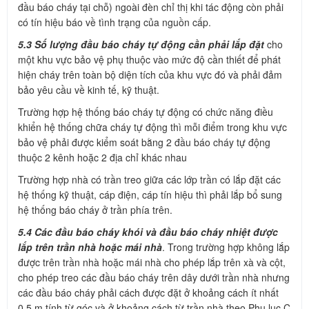
đầu báo cháy tại chỗ) ngoài đèn chỉ thị khi tác động còn phải
có tín hiệu báo về tình trạng của nguồn cấp.
5.3 Số lượng đầu báo cháy tự động cần phải lắp đặt
cho
một khu vực bảo vệ phụ thuộc vào mức độ cần thiết để phát
hiện cháy trên toàn bộ diện tích của khu vực đó và phải đảm
bảo yêu cầu về kinh tế, kỹ thuật.
Trường hợp hệ thống báo cháy tự động có chức năng điều
khiển hệ thống chữa cháy tự động thì mỗi điểm trong khu vực
bảo vệ phải được kiểm soát bằng 2 đầu báo cháy tự động
thuộc 2 kênh hoặc 2 địa chỉ khác nhau
Trường hợp nhà có trần treo giữa các lớp trần có lắp đặt các
hệ thống kỹ thuật, cáp điện, cáp tín hiệu thì phải lắp bổ sung
hệ thống báo cháy ở trần phía trên.
5.4 Các đầu báo cháy khói và đầu báo cháy nhiệt được
lắp trên trần nhà hoặc mái nhà
. Trong trường hợp không lắp
được trên trần nhà hoặc mái nhà cho phép lắp trên xà và cột,
cho phép treo các đầu báo cháy trên dây dưới trần nhà nhưng
các đầu báo cháy phải cách được đặt ở khoảng cách ít nhất
0,5 m tính từ góc và ở khoảng cách từ trần nhà theo Phụ lục C