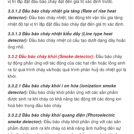
vị trí lắp đặt đầu báo cháy đạt đến giá trị xác định trước.
3.3.1.2 Đầu báo cháy nhiệt gia tăng (Rate of rise heat
detector):
Đầu báo cháy nhiệt, tác động khi vận tốc gia tăng
nhiệt độ tại vị trí lắp đặt đầu báo cháy đạt đến giá trị xác định.
3.3.1.3 Đầu báo cháy nhiệt kiểu dây (Line type heat
detector):
Đầu báo cháy nhiệt có cấu tạo dưới dạng dây hoặc
ống nhỏ.
3.3.2 Đầu báo cháy khói (Smoke detector):
Đầu báo cháy
tự động phản ứng với tác động của các hạt rắn hoặc lỏng sinh
ra từ quá trình cháy và/hoặc quá trình phân huỷ do nhiệt gọi là
khói.
3.3.2.1 Đầu báo cháy khói i on hóa (ionization smoke
detector):
Đầu báo cháy khói phản ứng với các sản phẩm
được sinh ra khi cháy có khả năng tác động tới các dòng ion
hoá bên trong đầu báo cháy.
3.3.2.2 Đầu báo cháy khói quang điện (Photoelectric
smoke detector):
Đầu báo cháy khói phản ứng với các sản
phẩm được sinh ra khi cháy có khả năng ảnh hưởng đến sự