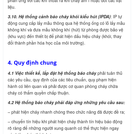
phản ứng với các khí thoát ra khi cháy âm ỉ hoặc đốt các vật
liệu.
3.10. Hệ thống cảnh báo cháy khói kiểu hút (IPDA)
: IP tự
động cung cấp lấy mẫu thông qua hệ thống ống có lỗ lấy mẫu
không khí và đưa mẫu không khí (hút) từ phòng được bảo vệ
(khu vực) đến thiết bị để phát hiện dấu hiệu cháy (khói, thay
đổi thành phần hóa học của môi trường).
4. Quy định chung
4.1 Việc thiết kế, lắp đặt hệ thống báo cháy
phải tuân thủ
các yêu cầu, quy định của các tiêu chuẩn, quy phạm hiện
hành có liên quan và phải được cơ quan phòng cháy chữa
cháy có thẩm quyền chấp thuận.
4.2 Hệ thống báo cháy phải đáp ứng những yêu cầu sau:
– phát hiện cháy nhanh chóng theo chức năng đã được đề ra;
– chuyển tín hiệu khi phát hiện cháy thành tín hiệu báo động
rõ ràng để những người xung quanh có thể thực hiện ngay