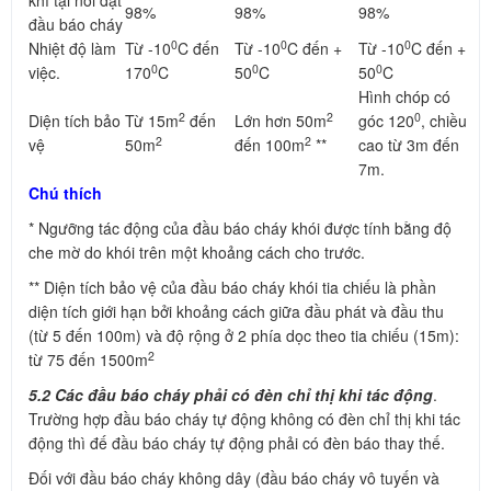
khí tại nơi đặt
98%
98%
98%
đầu báo cháy
0
0
0
Nhiệt độ làm
Từ -10
C đến
Từ -10
C đến +
Từ -10
C đến +
0
0
0
việc.
170
C
50
C
50
C
Hình chóp có
2
2
0
Diện tích bảo
Từ 15m
đến
Lớn hơn 50m
góc 120
, chiều
2
2
vệ
50m
đến 100m
**
cao từ 3m đến
7m.
Chú thích
* Ngưỡng tác động của đầu báo cháy khói được tính bằng độ
che mờ do khói trên một khoảng cách cho trước.
** Diện tích bảo vệ của đầu báo cháy khói tia chiếu là phần
diện tích giới hạn bởi khoảng cách giữa đầu phát và đầu thu
(từ 5 đến 100m) và độ rộng ở 2 phía dọc theo tia chiếu (15m):
2
từ 75 đến 1500m
5.2 Các đầu báo cháy phải có đèn chỉ thị khi tác động
.
Trường hợp đầu báo cháy tự động không có đèn chỉ thị khi tác
động thì đế đầu báo cháy tự động phải có đèn báo thay thế.
Đối với đầu báo cháy không dây (đầu báo cháy vô tuyến và