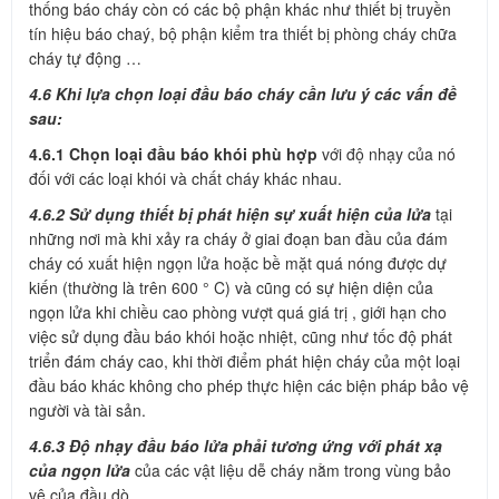
thống báo cháy còn có các bộ phận khác như thiết bị truyền
tín hiệu báo chaý, bộ phận kiểm tra thiết bị phòng cháy chữa
cháy tự động …
4.6 Khi lựa chọn loại đầu báo cháy cần lưu ý các vấn đề
sau:
4.6.1 Chọn loại đầu báo khói phù hợp
với độ nhạy của nó
đối với các loại khói và chất cháy khác nhau.
4.6.2 Sử dụng thiết bị phát hiện sự xuất hiện của lửa
tại
những nơi mà khi xảy ra cháy ở giai đoạn ban đầu của đám
cháy có xuất hiện ngọn lửa hoặc bề mặt quá nóng được dự
kiến (thường là trên 600 ° C) và cũng có sự hiện diện của
ngọn lửa khi chiều cao phòng vượt quá giá trị , giới hạn cho
việc sử dụng đầu báo khói hoặc nhiệt, cũng như tốc độ phát
triển đám cháy cao, khi thời điểm phát hiện cháy của một loại
đầu báo khác không cho phép thực hiện các biện pháp bảo vệ
người và tài sản.
4.6.3 Độ nhạy đầu báo lửa phải tương ứng với phát xạ
của ngọn lửa
của các vật liệu dễ cháy nằm trong vùng bảo
vệ của đầu dò.