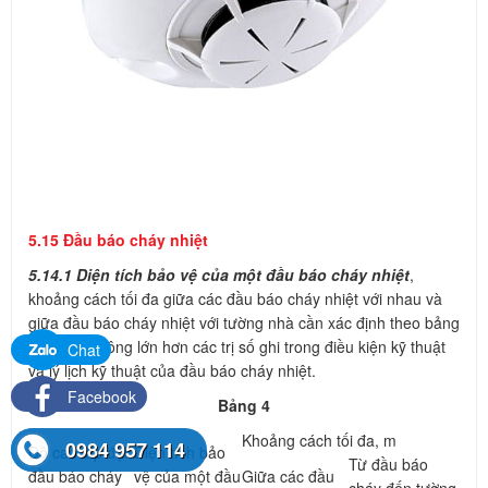
5.15 Đầu báo cháy nhiệt
5.14.1 Diện tích bảo vệ của một đầu báo cháy nhiệt
,
khoảng cách tối đa giữa các đầu báo cháy nhiệt với nhau và
giữa đầu báo cháy nhiệt với tường nhà cần xác định theo bảng
4 nhưng không lớn hơn các trị số ghi trong điều kiện kỹ thuật
Chat
và lý lịch kỹ thuật của đầu báo cháy nhiệt.
Facebook
Bảng 4
Khoảng cách tối đa, m
0984 957 114
Độ cao lắp đặt
Diện tích bảo
Từ đầu báo
đầu báo cháy
vệ của một đầu
Giữa các đầu