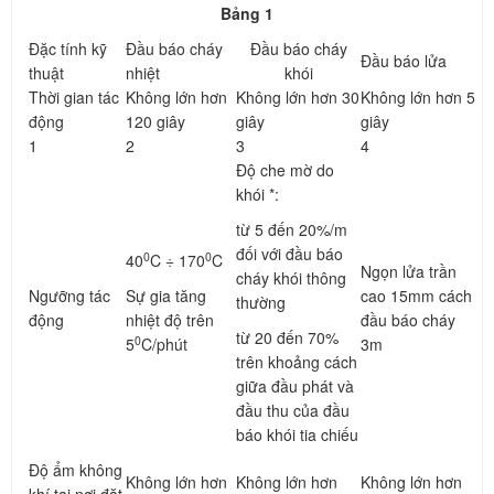
Bảng 1
Đặc tính kỹ
Đầu báo cháy
Đầu báo cháy
Đầu báo lửa
thuật
nhiệt
khói
Thời gian tác
Không lớn hơn
Không lớn hơn 30
Không lớn hơn 5
động
120 giây
giây
giây
1
2
3
4
Độ che mờ do
khói *:
từ 5 đến 20%/m
đối với đầu báo
0
0
40
C ÷ 170
C
Ngọn lửa trần
cháy khói thông
Ngưỡng tác
Sự gia tăng
cao 15mm cách
thường
động
nhiệt độ trên
đầu báo cháy
từ 20 đến 70%
0
5
C/phút
3m
trên khoảng cách
giữa đầu phát và
đầu thu của đầu
báo khói tia chiếu
Độ ẩm không
Không lớn hơn
Không lớn hơn
Không lớn hơn