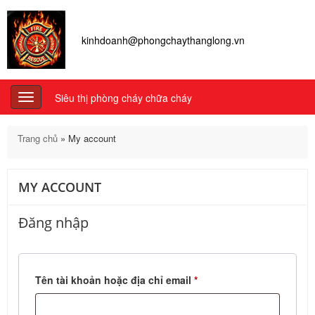
kinhdoanh@phongchaythanglong.vn
Siêu thị phòng cháy chữa cháy
Toggle
navigation
Trang chủ
»
My account
MY ACCOUNT
Đăng nhập
Tên tài khoản hoặc địa chỉ email
*