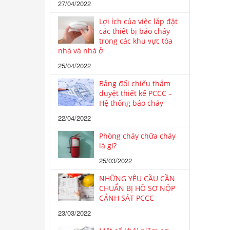
27/04/2022
Lợi ích của việc lắp đặt
các thiết bị báo cháy
trong các khu vực tòa
nhà và nhà ở
25/04/2022
Bảng đối chiếu thẩm
duyệt thiết kế PCCC –
Hệ thống báo cháy
22/04/2022
Phòng cháy chữa cháy
là gì?
25/03/2022
NHỮNG YÊU CẦU CẦN
CHUẨN BỊ HỒ SƠ NỘP
CẢNH SÁT PCCC
23/03/2022