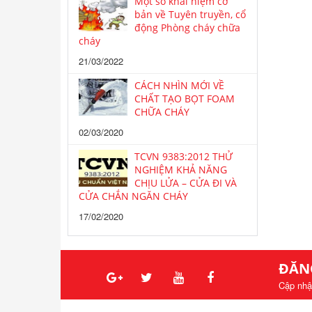
Một số khái niệm cơ
bản về Tuyên truyền, cổ
động Phòng cháy chữa
cháy
21/03/2022
CÁCH NHÌN MỚI VỀ
CHẤT TẠO BỌT FOAM
CHỮA CHÁY
02/03/2020
TCVN 9383:2012 THỬ
NGHIỆM KHẢ NĂNG
CHỊU LỬA – CỬA ĐI VÀ
CỬA CHẮN NGĂN CHÁY
17/02/2020
ĐĂN
Cập nhậ