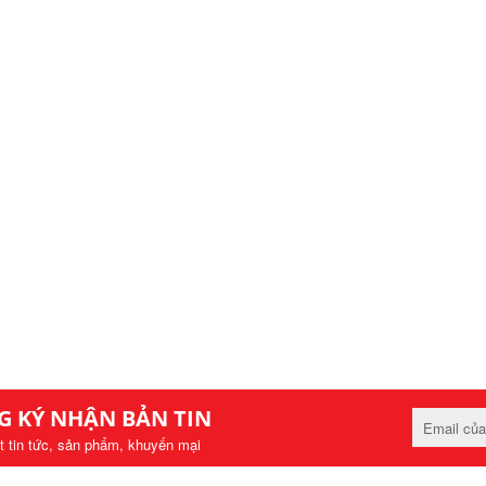
G KÝ NHẬN BẢN TIN
t tin tức, sản phẩm, khuyến mại