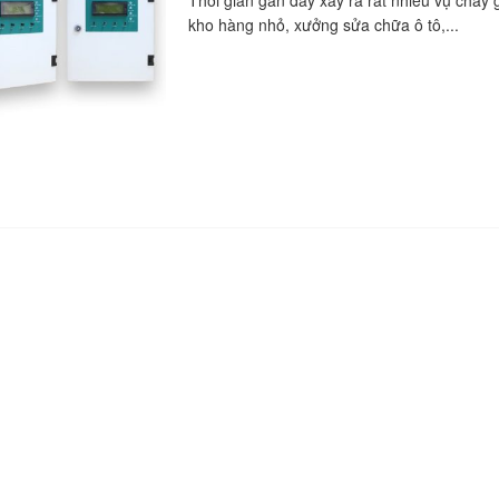
Thời gian gần đây xảy ra rất nhiều vụ cháy g
kho hàng nhỏ, xưởng sửa chữa ô tô,...