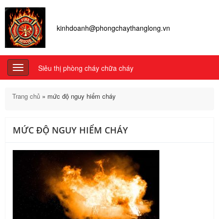
kinhdoanh@phongchaythanglong.vn
Siêu thị phòng cháy chữa cháy
Toggle
navigation
Trang chủ
»
mức độ nguy hiểm cháy
MỨC ĐỘ NGUY HIỂM CHÁY