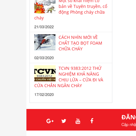
Một số khái niệm cơ
bản về Tuyên truyền, cổ
động Phòng cháy chữa
cháy
21/03/2022
CÁCH NHÌN MỚI VỀ
CHẤT TẠO BỌT FOAM
CHỮA CHÁY
02/03/2020
TCVN 9383:2012 THỬ
NGHIỆM KHẢ NĂNG
CHỊU LỬA – CỬA ĐI VÀ
CỬA CHẮN NGĂN CHÁY
17/02/2020
ĐĂN
Cập nhậ