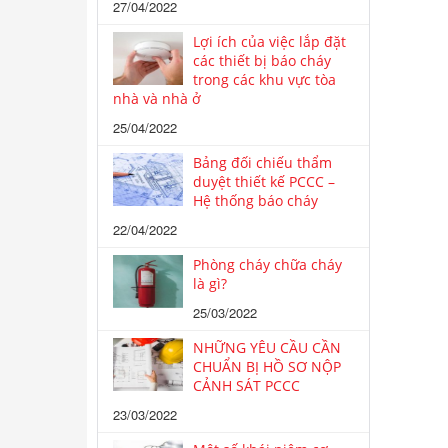
27/04/2022
Lợi ích của việc lắp đặt
các thiết bị báo cháy
trong các khu vực tòa
nhà và nhà ở
25/04/2022
Bảng đối chiếu thẩm
duyệt thiết kế PCCC –
Hệ thống báo cháy
22/04/2022
Phòng cháy chữa cháy
là gì?
25/03/2022
NHỮNG YÊU CẦU CẦN
CHUẨN BỊ HỒ SƠ NỘP
CẢNH SÁT PCCC
23/03/2022