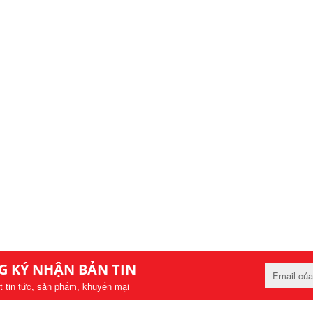
G KÝ NHẬN BẢN TIN
t tin tức, sản phẩm, khuyến mại