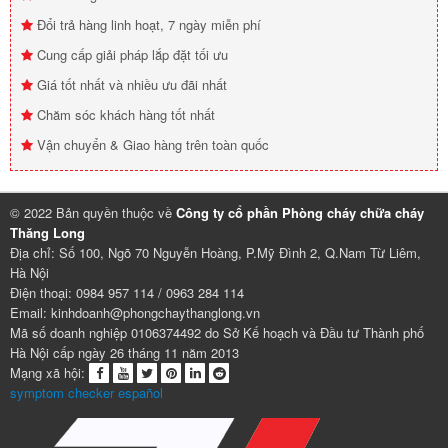
Đổi trả hàng linh hoạt, 7 ngày miễn phí
Cung cấp giải pháp lắp đặt tối ưu
Giá tốt nhất và nhiều ưu đãi nhất
Chăm sóc khách hàng tốt nhất
Vận chuyển & Giao hàng trên toàn quốc
© 2022 Bản quyền thuộc về
Công ty cổ phần Phòng cháy chữa cháy
Thăng Long
Địa chỉ: Số 100, Ngõ 70 Nguyễn Hoàng, P.Mỹ Đình 2, Q.Nam Từ Liêm,
Hà Nội
Điện thoại: 0984 957 114 / 0963 284 114
Email: kinhdoanh@phongchaythanglong.vn
Mã số doanh nghiệp 0106374492 do Sở Kế hoạch và Đầu tư Thành phố
Hà Nội cấp ngày 26 tháng 11 năm 2013
Mạng xã hội:
symptom checker español