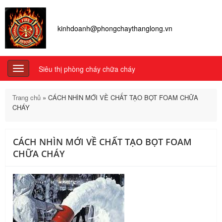
kinhdoanh@phongchaythanglong.vn
Siêu thị phòng cháy chữa cháy
Toggle
navigation
Trang chủ
»
CÁCH NHÌN MỚI VỀ CHẤT TẠO BỌT FOAM CHỮA
CHÁY
CÁCH NHÌN MỚI VỀ CHẤT TẠO BỌT FOAM
CHỮA CHÁY