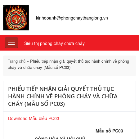
kinhdoanh@phongchaythanglong.vn
Siêu thị phòng cháy chữa cháy
Toggle
navigation
Trang chủ
»
Phiếu tiếp nhận giải quyết thủ tục hành chính về phòng
cháy và chữa cháy (Mẫu số PC03)
PHIẾU TIẾP NHẬN GIẢI QUYẾT THỦ TỤC
HÀNH CHÍNH VỀ PHÒNG CHÁY VÀ CHỮA
CHÁY (MẪU SỐ PC03)
Download Mẫu biểu PC03
Mẫu số PC
03