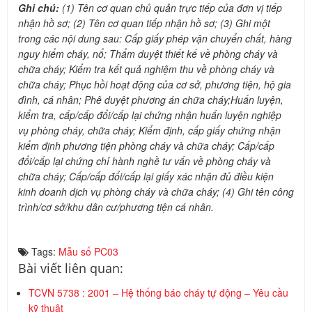
Ghi chú:
(1) Tên cơ quan chủ quản trực tiếp của đơn vị tiếp
nhận hồ sơ; (2) Tên cơ quan tiếp nhận hồ sơ; (3) Ghi một
trong các nội dung sau: Cấp giấy phép vận chuyển chất, hàng
nguy hiểm cháy, nổ; Thẩm duyệt thiết kế về phòng cháy và
chữa cháy; Kiểm tra kết quả nghiệm thu về phòng cháy và
chữa cháy; Phục hồi hoạt động của cơ sở, phương tiện, hộ gia
đình, cá nhân; Phê duyệt phương án chữa cháy;Huấn luyện,
kiểm tra, cấp/cấp đổi/cấp lại chứng nhận huấn luyện nghiệp
vụ phòng cháy, chữa cháy; Kiểm định, cấp giấy chứng nhận
kiểm định phương tiện phòng cháy và chữa cháy; Cấp/cấp
đổi/cấp lại chứng chỉ hành nghề tư vấn về phòng cháy và
chữa cháy; Cấp/cấp đổi/cấp lại giấy xác nhận đủ điều kiện
kinh doanh dịch vụ phòng cháy và chữa cháy; (4) Ghi tên công
trình/cơ sở/khu dân cư/phương tiện cá nhân.
Tags:
Mẫu số PC03
Bài viết liên quan:
TCVN 5738 : 2001 – Hệ thống báo cháy tự động – Yêu cầu
kỹ thuật