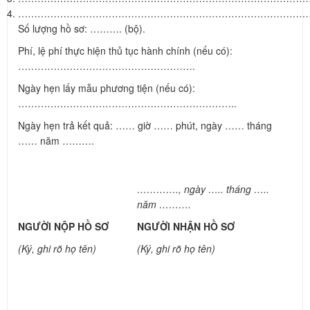
…………………………………………………………………………………
Số lượng hồ sơ: ………. (bộ).
Phí, lệ phí thực hiện thủ tục hành chính (nếu có):
……………………………………………….
Ngày hẹn lấy mẫu phương tiện (nếu có):
…………………………………………………………..
Ngày hẹn trả kết quả: …… giờ …… phút, ngày …… tháng
…… năm ……….
…………., ngày ….. tháng …..
năm ……….
NGƯỜI NỘP HỒ SƠ
NGƯỜI NHẬN HỒ SƠ
(Ký, ghi rõ họ tên)
(Ký, ghi rõ họ tên)