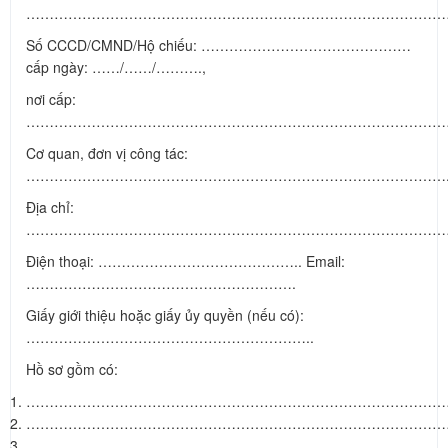
………………………………………………………………………………
Số CCCD/CMND/Hộ chiếu: ………………………………………
cấp ngày: ……/……/……….,
nơi cấp:
………………………………………………………………………………
Cơ quan, đơn vị công tác:
……………………………………………………………………………….
Địa chỉ:
………………………………………………………………………………
Điện thoại: …………………………………….. Email:
………………………………………………….
Giấy giới thiệu hoặc giấy ủy quyền (nếu có):
……………………………………………………..
Hồ sơ gồm có:
…………………………………………………………………………………
…………………………………………………………………………………
…………………………………………………………………………………