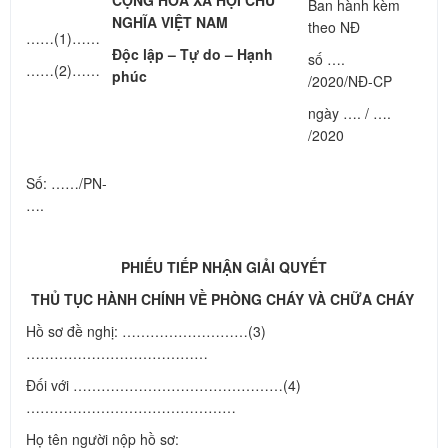
CỘNG HÒA XÃ HỘI CHỦ
Ban hành kèm
NGHĨA VIỆT NAM
theo NĐ
……(1)……
Độc lập – Tự do – Hạnh
số ….
……(2)……
phúc
/2020/NĐ-CP
ngày …. / ….
/2020
Số: ……/PN-
….
PHIẾU TIẾP NHẬN GIẢI QUYẾT
THỦ TỤC HÀNH CHÍNH VỀ PHÒNG CHÁY VÀ CHỮA CHÁY
Hồ sơ đề nghị: ………………………(3)
…………………………………
Đối với ………………………………………(4)
………………………………………
Họ tên người nộp hồ sơ: