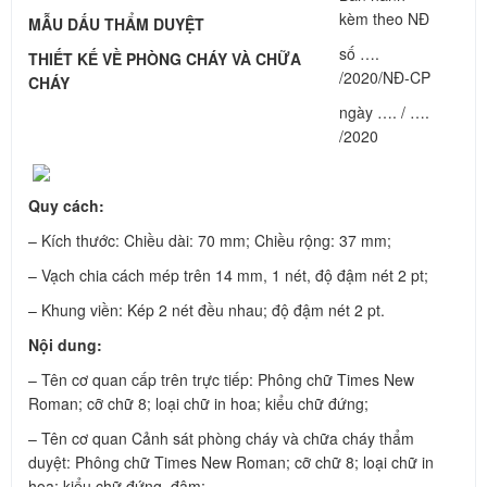
kèm theo NĐ
MẪU DẤU THẨM DUYỆT
số ….
THIẾT KẾ VỀ PHÒNG CHÁY VÀ CHỮA
/2020/NĐ-CP
CHÁY
ngày …. / ….
/2020
Quy cách:
– Kích thước: Chiều dài: 70 mm; Chiều rộng: 37 mm;
– Vạch chia cách mép trên 14 mm, 1 nét, độ đậm nét 2 pt;
– Khung viền: Kép 2 nét đều nhau; độ đậm nét 2 pt.
Nội dung:
– Tên cơ quan cấp trên trực tiếp: Phông chữ Times New
Roman; cỡ chữ 8; loại chữ in hoa; kiểu chữ đứng;
– Tên cơ quan Cảnh sát phòng cháy và chữa cháy thẩm
duyệt: Phông chữ Times New Roman; cỡ chữ 8; loại chữ in
hoa; kiểu chữ đứng, đậm;