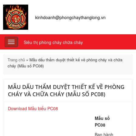
kinhdoanh@phongchaythanglong.vn
Siêu thị phòng cháy chữa cháy
Toggle
navigation
Trang chủ
»
Mẫu dấu thẩm duyệt thiết kế về phòng cháy và chữa
cháy (Mẫu số PC08)
MẪU DẤU THẨM DUYỆT THIẾT KẾ VỀ PHÒNG
CHÁY VÀ CHỮA CHÁY (MẪU SỐ PC08)
Download Mẫu biểu PC08
Mẫu số
PC
08
Ban hành