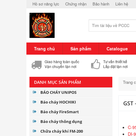
Hồ sơ năng lực
Chứng nhận
Bảo hành
Liên hệ
Trang chủ
Sản phẩm
Catalogue
Giao hàng toàn quốc
Tư vấn thiết kế
Vận chuyển tận nơi
Lắp đặt tận nơi
DANH MỤC SẢN PHẨM
Trang 
BÁO CHÁY UNIPOS
Báo cháy HOCHIKI
GST 
Báo cháy FireSmart
Báo cháy thông dụng
C-95
Chữa cháy khí FM-200
DI-