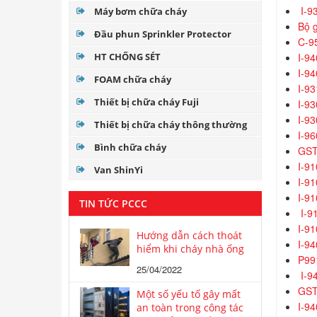
I-93
Máy bơm chữa cháy
Bộ g
Đầu phun Sprinkler Protector
C-9
HT CHỐNG SÉT
I-94
I-94
FOAM chữa cháy
I-93
Thiết bị chữa cháy Fuji
I-93
I-93
Thiết bị chữa cháy thông thường
I-9
Bình chữa cháy
GST
I-91
Van ShinYi
I-91
I-9
TIN TỨC PCCC
I-9
I-91
Hướng dẫn cách thoát
I-94
hiểm khi cháy nhà ống
P991
25/04/2022
I-9
GST
Một số yếu tố gây mất
I-94
an toàn trong công tác