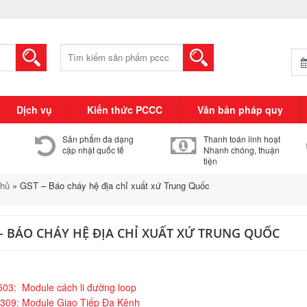
Tìm
kiếm:
Dịch vụ
Kiến thức PCCC
Văn bản pháp quy
Sản phẩm đa dạng
Thanh toán linh hoạt
cập nhật quốc tế
Nhanh chóng, thuận
tiện
chủ
»
GST – Báo cháy hệ địa chỉ xuất xứ Trung Quốc
– BÁO CHÁY HỆ ĐỊA CHỈ XUẤT XỨ TRUNG QUỐC
03: Module cách li đường loop
9309: Module Giao Tiếp Đa Kênh