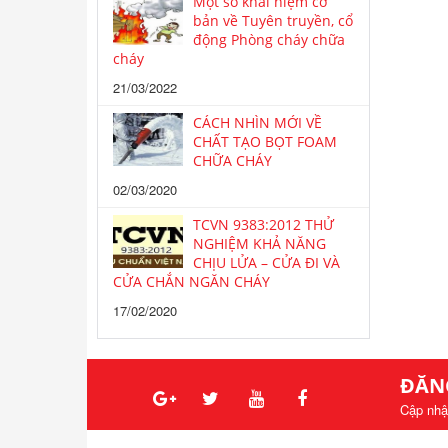
Một số khái niệm cơ
bản về Tuyên truyền, cổ
động Phòng cháy chữa
cháy
21/03/2022
CÁCH NHÌN MỚI VỀ
CHẤT TẠO BỌT FOAM
CHỮA CHÁY
02/03/2020
TCVN 9383:2012 THỬ
NGHIỆM KHẢ NĂNG
CHỊU LỬA – CỬA ĐI VÀ
CỬA CHẮN NGĂN CHÁY
17/02/2020
ĐĂN
Cập nhậ