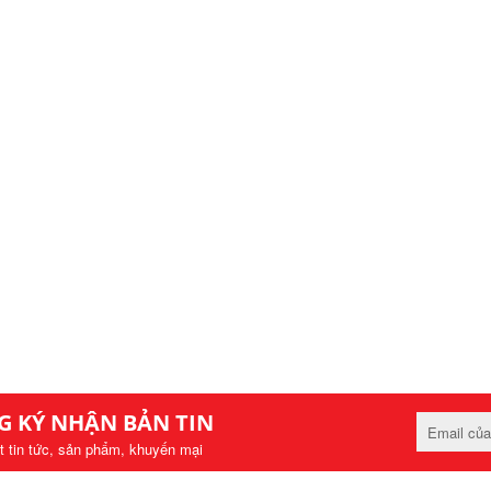
G KÝ NHẬN BẢN TIN
t tin tức, sản phẩm, khuyến mại