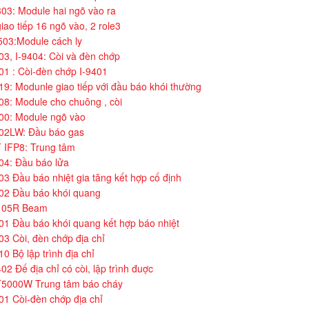
03: Module hai ngõ vào ra
iao tiếp 16 ngõ vào, 2 role3
503:Module cách ly
03, I-9404: Còi và đèn chớp
01 : Còi-đèn chớp I-9401
19: Modunle giao tiếp với đầu báo khói thường
08: Module cho chuông , còi
00: Module ngõ vào
602LW: Đầu báo gas
 IFP8: Trung tâm
04: Đầu báo lửa
03 Đầu báo nhiệt gia tăng kết hợp cố định
102 Đầu báo khói quang
105R Beam
01 Đầu báo khói quang kết hợp báo nhiệt
03 Còi, đèn chớp địa chỉ
0 Bộ lập trình địa chỉ
402 Đế địa chỉ có còi, lập trình đuợc
5000W Trung tâm báo cháy
01 Còi-đèn chớp địa chỉ