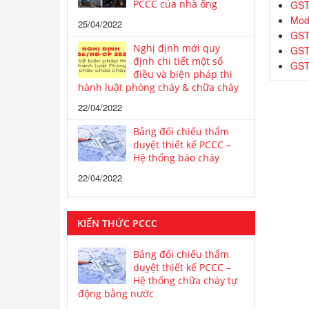
PCCC của nhà ống
GST
Modu
25/04/2022
GST
Nghị định mới quy
GST
định chi tiết một số
GST
điều và biện pháp thi
hành luật phòng cháy & chữa cháy
22/04/2022
Bảng đối chiếu thẩm
duyệt thiết kế PCCC –
Hệ thống báo cháy
22/04/2022
KIẾN THỨC PCCC
Bảng đối chiếu thẩm
duyệt thiết kế PCCC –
Hệ thống chữa cháy tự
động bằng nước