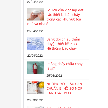
27/04/2022
Lợi ích của việc lắp đặt
các thiết bị báo cháy
trong các khu vực tòa
nhà và nhà ở
25/04/2022
Bảng đối chiếu thẩm
duyệt thiết kế PCCC –
Hệ thống báo cháy
22/04/2022
Phòng cháy chữa cháy
là gì?
25/03/2022
NHỮNG YÊU CẦU CẦN
CHUẨN BỊ HỒ SƠ NỘP
CẢNH SÁT PCCC
23/03/2022